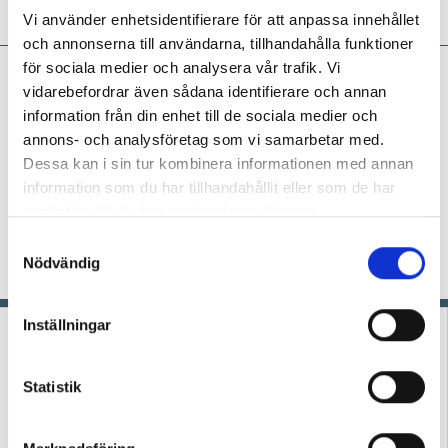
Vi använder enhetsidentifierare för att anpassa innehållet
och annonserna till användarna, tillhandahålla funktioner
för sociala medier och analysera vår trafik. Vi
Marie Eriksson:
Ibland är
vidarebefordrar även sådana identifierare och annan
leken viktigare än att göra
information från din enhet till de sociala medier och
det vi planerat
annons- och analysföretag som vi samarbetar med.
KRÖNIKA
Dessa kan i sin tur kombinera informationen med annan
Ska vi kunna ge barnen tid, rum och
ro att hitta på lekar, experimentera och uppleva, i
information som du har tillhandahållit eller som de har
linje med läroplanen, så måste vi ibland fånga
samlat in när du har använt deras tjänster.
stunden när den kommer och våga vika av från
S
det planerade spåret, skriver förskolläraren
Nödvändig
a
Marie Eriksson.
m
t
Inställningar
y
c
k
Statistik
e
s