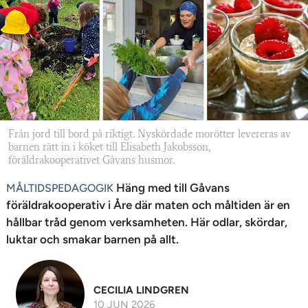
n
Från jord till bord på riktigt. Nyskördade morötter levereras av
barnen rätt in i köket till Elisabeth Jakobsson,
föräldrakooperativet Gåvans husmor.
Häng med till Gåvans
MÅLTIDSPEDAGOGIK
föräldrakooperativ i Åre där maten och måltiden är en
hållbar tråd genom verksamheten. Här odlar, skördar,
luktar och smakar barnen på allt.
CECILIA LINDGREN
10 JUN 2026