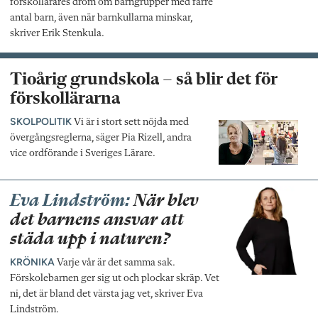
förskollärares dröm om barngrupper med färre
antal barn, även när barnkullarna minskar,
skriver Erik Stenkula.
Tioårig grundskola – så blir det för
förskollärarna
SKOLPOLITIK
Vi är i stort sett nöjda med
övergångsreglerna, säger Pia Rizell, andra
vice ordförande i Sveriges Lärare.
Eva Lindström:
När blev
det barnens ansvar att
städa upp i naturen?
KRÖNIKA
Varje vår är det samma sak.
Förskolebarnen ger sig ut och plockar skräp. Vet
ni, det är bland det värsta jag vet, skriver Eva
Lindström.