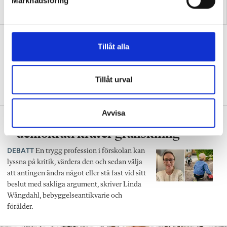
Marknadsföring
Podcast: Hur skapar vi
Förskoleupprorets
v
framtidstro i förskolan?
grundare kan inte vara tyst
a
l
Så skapar Anna band till naturen med
Tillåt alla
utepedagogik
FOKUS
”Det är viktigt att synliggöra hela
Tillåt urval
cykeln”
Avvisa
Debatt: ”Förskolan är ingen isolerad ö
– demokrati kräver granskning”
DEBATT
En trygg profession i förskolan kan
lyssna på kritik, värdera den och sedan välja
att antingen ändra något eller stå fast vid sitt
beslut med sakliga argument, skriver Linda
Wångdahl, bebyggelseantikvarie och
förälder.