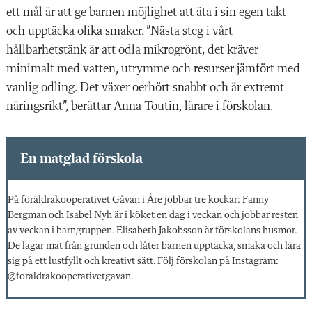
ett mål är att ge barnen möjlighet att äta i sin egen takt
och upptäcka olika smaker. ”Nästa steg i vårt
hållbarhetstänk är att odla mikrogrönt, det kräver
minimalt med vatten, utrymme och resurser jämfört med
vanlig odling. Det växer oerhört snabbt och är extremt
näringsrikt”, berättar Anna Toutin, lärare i förskolan.
En matglad förskola
På föräldrakooperativet Gåvan i Åre jobbar tre kockar:
Fanny
Bergman och Isabel Nyh är i köket en dag i veckan och jobbar resten
av veckan i barngruppen. Elisabeth Jakobsson är förskolans husmor.
De lagar mat från grunden och låter barnen upptäcka, smaka och lära
sig på ett lustfyllt och kreativt sätt. Följ förskolan på Instagram:
@foraldrakooperativetgavan.