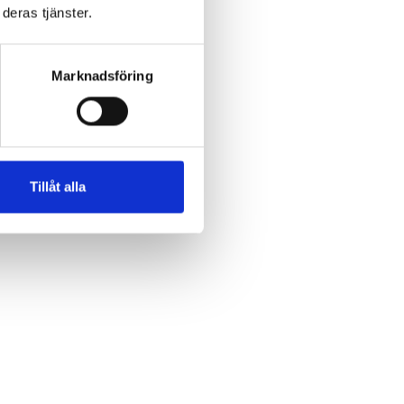
deras tjänster.
 och
Marknadsföring
on
Tillåt alla
lka