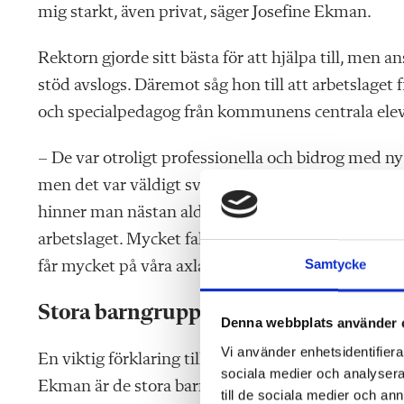
mig starkt, även privat, säger Josefine Ekman.
Rektorn gjorde sitt bästa för att hjälpa till, men
stöd avslogs. Däremot såg hon till att arbetslaget 
och specialpedagog från kommunens centrala elev
– De var otroligt professionella och bidrog med ny
men det var väldigt svårt att hinna implementera a
hinner man nästan aldrig sitta ned och reflekter
arbetslaget. Mycket faller därför på förskollärarna, 
Samtycke
får mycket på våra axlar, säger Josefine Ekman.
Stora barngrupper förvärrar proble
Denna webbplats använder 
Vi använder enhetsidentifierar
En viktig förklaring till att många nu upplever att 
sociala medier och analysera 
Ekman är de stora barngrupperna.
till de sociala medier och a