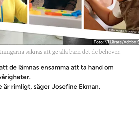
Foto: Vi Lärare/Adobe 
ttningarna saknas att ge alla barn det de behöver.
m att de lämnas ensamma att ta hand om
årigheter.
te är rimligt, säger Josefine Ekman.