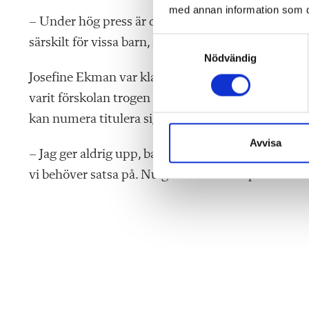
med annan information som du 
– Under hög press är det lätt att lägga problem ho
särskilt för vissa barn, säger hon.
S
Nödvändig
a
m
Josefine Ekman var klar lärare i förskola 2017 och 
t
varit förskolan trogen sedan dess. Men det senaste
y
kan numera titulera sig specialpedagog. Men hon h
c
k
Avvisa
– Jag ger aldrig upp, barnen är vår viktigaste tillgån
e
vi behöver satsa på. Nu gäller det att få politiker
s
v
a
l