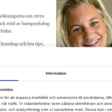
 ansökningarna om extra
fick stöd av barnpsykolog
hälsa.
 kunskap och bra tips,
llt i vardagen. Tyvärr
a tillsammans med
vilket inte är rimligt. Vi
Information
Josefine Ekman.
men
cookies
e för att anpassa innehållet och annonserna till användarna, tillh
antalet barn i behov av särskilt stöd har ökat tror Josefi
vår trafik. Vi vidarebefordrar även sådana identifierare och anna
nnons- och analysföretag som vi samarbetar med. Dessa kan i sin