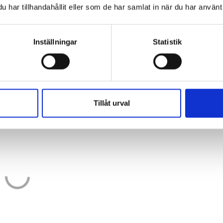
har tillhandahållit eller som de har samlat in när du har använt 
s barnen, men stora grupper är stressande för de flesta,
Inställningar
Statistik
har, med avbrott för föräldraledighet och sjukskrivning,
 halvåret har hon varit tjänstledig för att plugga och h
ar inte övergivit förskolan.
Tillåt urval
g i samhället. Vill vi ha ett bättre samhälle vet vi alla vi
na att inse samma sak.