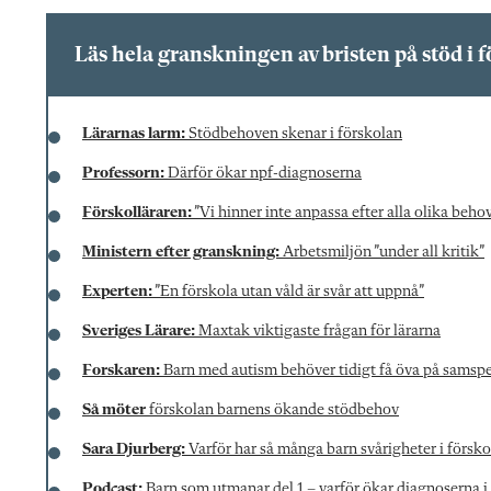
Läs hela granskningen av bristen på stöd i 
Lärarnas larm:
Stödbehoven skenar i förskolan
Professorn:
Därför ökar npf-diagnoserna
Förskolläraren:
”Vi hinner inte anpassa efter alla olika beho
Ministern efter granskning:
Arbetsmiljön ”under all kritik”
Experten:
”En förskola utan våld är svår att uppnå”
Sveriges Lärare:
Maxtak viktigaste frågan för lärarna
Forskaren:
Barn med autism behöver tidigt få öva på samspe
Så möter
förskolan barnens ökande stödbehov
Sara Djurberg:
Varför har så många barn svårigheter i försk
Podcast:
Barn som utmanar del 1 – varför ökar diagnoserna i