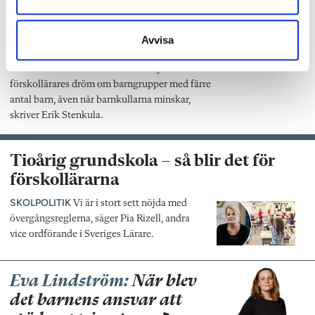
krossar drömmen om
mindre barngrupper
Avvisa
KRÖNIKA
Har du hört talas om barnpengen?
Med den krossar man effektivt varje
förskollärares dröm om barngrupper med färre
antal barn, även när barnkullarna minskar,
skriver Erik Stenkula.
Tioårig grundskola – så blir det för
förskollärarna
SKOLPOLITIK
Vi är i stort sett nöjda med
övergångsreglerna, säger Pia Rizell, andra
vice ordförande i Sveriges Lärare.
Eva Lindström:
När blev
det barnens ansvar att