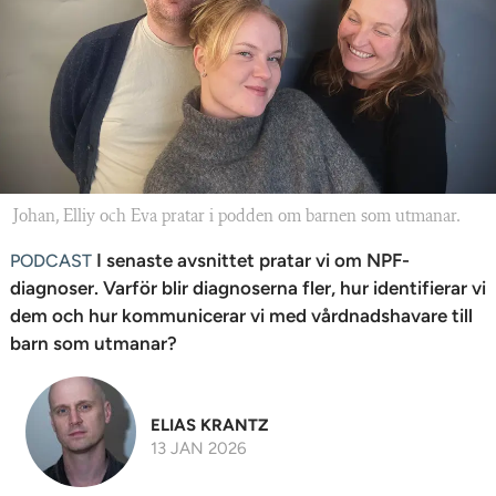
n
Johan, Elliy och Eva pratar i podden om barnen som utmanar.
I senaste avsnittet pratar vi om NPF-
PODCAST
diagnoser. Varför blir diagnoserna fler, hur identifierar vi
dem och hur kommunicerar vi med vårdnadshavare till
barn som utmanar?
ELIAS KRANTZ
13 JAN 2026