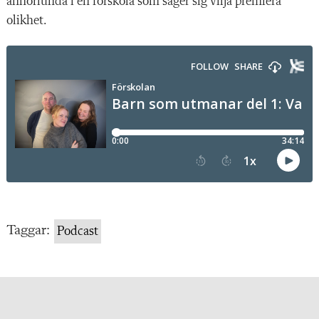
annorlunda i en förskola som säger sig vilja premiera
olikhet.
Taggar:
Podcast