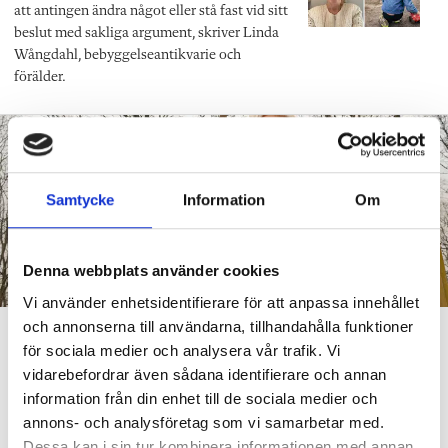
att antingen ändra något eller stå fast vid sitt
beslut med sakliga argument, skriver Linda
Wångdahl, bebyggelseantikvarie och
förälder.
Samtycke
Information
Om
Denna webbplats använder cookies
Vi använder enhetsidentifierare för att anpassa innehållet
och annonserna till användarna, tillhandahålla funktioner
De håller koll på stressen med
för sociala medier och analysera vår trafik. Vi
pulsmätningar
vidarebefordrar även sådana identifierare och annan
information från din enhet till de sociala medier och
VÅR METOD
Mätningarna har lett till konkreta förbättringar av
annons- och analysföretag som vi samarbetar med.
arbetsmiljön.
Dessa kan i sin tur kombinera informationen med annan