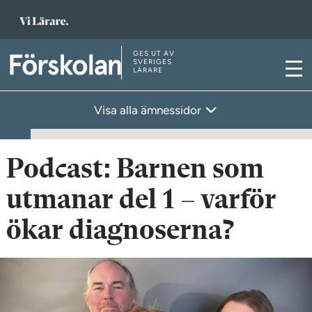
T
i
l
GES UT AV
T
SVERIGES
LÄRARE
l
M
i
s
e
l
Visa alla ämnessidor
t
n
l
a
y
s
r
t
Podcast: Barnen som
t
a
s
utmanar del 1 – varför
r
i
t
ökar diagnoserna?
d
s
a
i
n
d
a