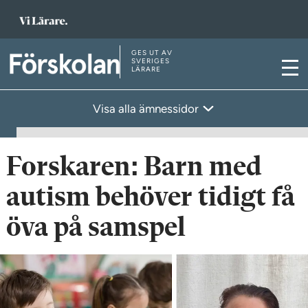
T
i
l
GES UT AV
T
SVERIGES
LÄRARE
l
M
i
s
e
l
Visa alla ämnessidor
t
n
l
a
y
s
r
t
Forskaren: Barn med
t
a
s
autism behöver tidigt få
r
i
t
öva på samspel
d
s
a
i
n
d
a