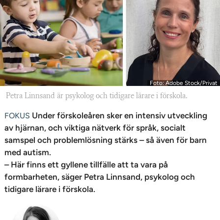
n
Foto: Adobe Stock/Privat
Petra Linnsand är psykolog och tidigare lärare i förskola.
Under förskoleåren sker en intensiv utveckling
FOKUS
av hjärnan, och viktiga nätverk för språk, socialt
samspel och problemlösning stärks – så även för barn
med autism.
– Här finns ett gyllene tillfälle att ta vara på
formbarheten, säger Petra Linnsand, psykolog och
tidigare lärare i förskola.