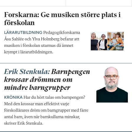
Forskarna: Ge musiken större plats i
förskolan
LÄRARUTBILDNING
Pedagogikforskarna
Åsa Sahlée och Ylva Holmberg befarar att
musiken i förskolan utarmas då ämnet
krympt i lärarutbildningen.
Erik Stenkula:
Barnpengen
krossar drömmen om
mindre barngrupper
KRÖNIKA
Har du hört talas om barnpengen?
Med den krossar man effektivt varje
förskollärares dröm om barngrupper med färre
antal barn, även när barnkullarna minskar,
skriver Erik Stenkula.