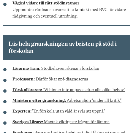
Vägled vidare till
rätt stödinstanse
r
Uppmuntra vårdnadshavare att ta kontakt med BVC för vidare
rådgivning och eventuell utredning.
Läs hela granskningen av bristen på stöd i
förskolan
Lärarnas larm:
Stödbehoven skenar i förskolan
Professorn:
Därför ökar npf-diagnoserna
Förskolläraren:
”Vi hinner inte anpassa efter alla olika behov”
Ministern efter granskning:
Arbetsmiljön ”under all kritik”
Experten:
”En förskola utan våld är svår att uppnå”
Sveriges Lärare:
Maxtak viktigaste frågan för lärarna
Forskaren:
Barn med autism behöver tidigt få öva på samspel