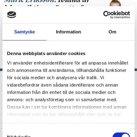
Marie Eriksson:
Ibland är
leken viktigare än att göra
det vi planerat
KRÖNIKA
Ska vi kunna ge barnen tid, rum och
Samtycke
Information
Om
ro att hitta på lekar, experimentera och uppleva, i
linje med läroplanen, så måste vi ibland fånga
stunden när den kommer och våga vika av från
Denna webbplats använder cookies
det planerade spåret, skriver förskolläraren
Marie Eriksson.
Vi använder enhetsidentifierare för att anpassa innehållet
och annonserna till användarna, tillhandahålla funktioner
för sociala medier och analysera vår trafik. Vi
vidarebefordrar även sådana identifierare och annan
information från din enhet till de sociala medier och
annons- och analysföretag som vi samarbetar med.
Dessa kan i sin tur kombinera informationen med annan
information som du har tillhandahållit eller som de har
Podcast: Hur skapar vi
Förskoleupprorets
framtidstro i förskolan?
grundare kan inte vara tyst
samlat in när du har använt deras tjänster.
S