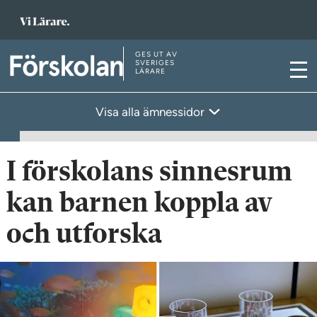
T
i
l
GES UT AV
T
SVERIGES
LÄRARE
l
M
i
s
e
l
Visa alla ämnessidor
t
n
l
a
y
s
r
t
I förskolans sinnesrum
t
a
s
kan barnen koppla av
r
i
t
och utforska
d
s
a
i
n
d
a