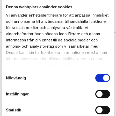
Denna webbplats använder cookies
Vi använder enhetsidentifierare för att anpassa innehållet
och annonserna till användarna, tillhandahålla funktioner
Podcast: Hur skapar vi
Förskoleupprorets
framtidstro i förskolan?
grundare kan inte vara tyst
för sociala medier och analysera vår trafik. Vi
vidarebefordrar även sådana identifierare och annan
Så skapar Anna band till naturen med
information från din enhet till de sociala medier och
annons- och analysföretag som vi samarbetar med.
utepedagogik
Dessa kan i sin tur kombinera informationen med annan
FOKUS
”Det är viktigt att synliggöra hela
information som du har tillhandahållit eller som de har
cykeln”
samlat in när du har använt deras tjänster.
S
Nödvändig
a
Debatt: ”Förskolan är ingen isolerad ö
m
– demokrati kräver granskning”
t
Inställningar
DEBATT
En trygg profession i förskolan kan
y
lyssna på kritik, värdera den och sedan välja
c
att antingen ändra något eller stå fast vid sitt
k
Statistik
beslut med sakliga argument, skriver Linda