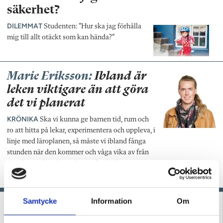
säkerhet?
DILEMMAT
Studenten: ”Hur ska jag förhålla
mig till allt otäckt som kan hända?”
Marie Eriksson:
Ibland är
leken viktigare än att göra
det vi planerat
KRÖNIKA
Ska vi kunna ge barnen tid, rum och
ro att hitta på lekar, experimentera och uppleva, i
linje med läroplanen, så måste vi ibland fånga
stunden när den kommer och våga vika av från
det planerade spåret, skriver förskolläraren
Marie Eriksson.
Samtycke
Information
Om