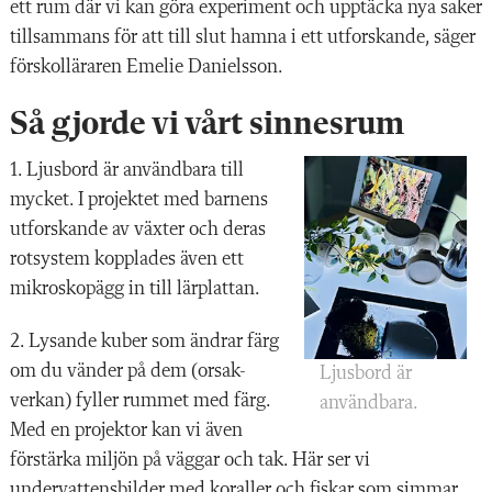
ett rum där vi kan göra experiment och upptäcka nya saker
tillsammans för att till slut hamna i ett utforskande, säger
förskolläraren Emelie Danielsson.
Så gjorde vi vårt sinnesrum
1. Ljusbord är användbara till
mycket. I projektet med barnens
utforskande av växter och deras
rotsystem kopplades även ett
mikroskopägg in till lärplattan.
2.
Lysande kuber som ändrar färg
om du vänder på dem (orsak-
Ljusbord är
verkan) fyller rummet med färg.
användbara.
Med en projektor kan vi även
förstärka miljön på väggar och tak. Här ser vi
undervattensbilder med koraller och fiskar som simmar