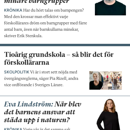
mindre barngrupper
KRÖNIKA
Har du hört talas om barnpengen?
Med den krossar man effektivt varje
förskollärares dröm om barngrupper med färre
antal barn, även när barnkullarna minskar,
skriver Erik Stenkula.
Tioårig grundskola – så blir det för
förskollärarna
SKOLPOLITIK
Vi är i stort sett nöjda med
övergångsreglerna, säger Pia Rizell, andra
vice ordförande i Sveriges Lärare.
Eva Lindström:
När blev
det barnens ansvar att
städa upp i naturen?
KRÖNIKA
Varje vår är det samma sak.