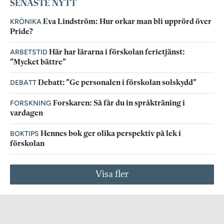
SENASTE NYTT
KRÖNIKA
Eva Lindström: Hur orkar man bli upprörd över
Pride?
ARBETSTID
Här har lärarna i förskolan ferietjänst:
”Mycket bättre”
DEBATT
Debatt: ”Ge personalen i förskolan solskydd”
FORSKNING
Forskaren: Så får du in språkträning i
vardagen
BOKTIPS
Hennes bok ger olika perspektiv på lek i
förskolan
Visa fler