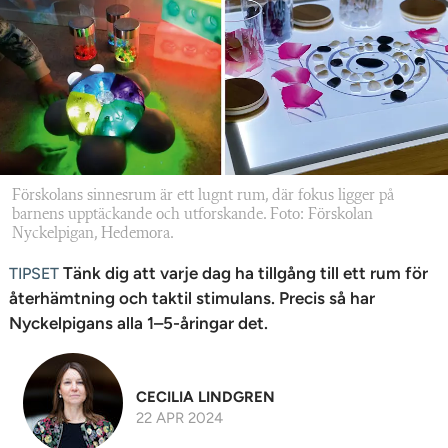
n
Förskolans sinnesrum är ett lugnt rum, där fokus ligger på
barnens upptäckande och utforskande. Foto: Förskolan
Nyckelpigan, Hedemora.
Tänk dig att varje dag ha tillgång till ett rum för
TIPSET
återhämtning och taktil stimulans. Precis så har
Nyckelpigans alla 1–5-åringar det.
CECILIA LINDGREN
22 APR 2024