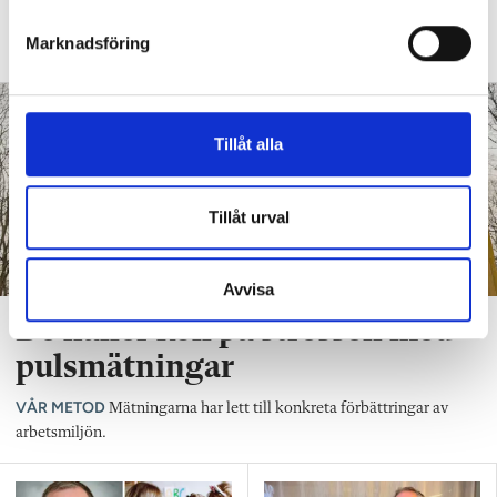
e
Wångdahl, bebyggelseantikvarie och
s
förälder.
Marknadsföring
v
a
l
Tillåt alla
Tillåt urval
Avvisa
De håller koll på stressen med
pulsmätningar
VÅR METOD
Mätningarna har lett till konkreta förbättringar av
arbetsmiljön.