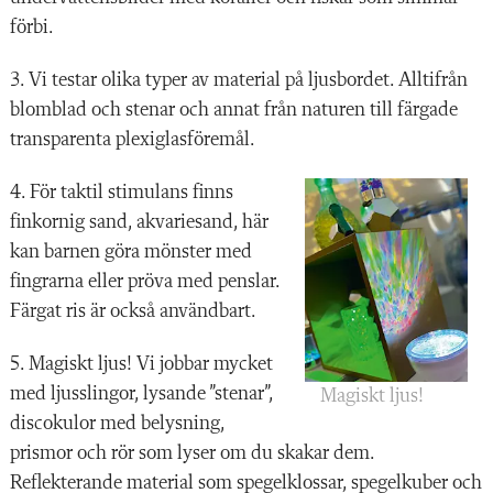
förbi.
3. Vi testar olika typer av material på ljusbordet. Alltifrån
blomblad och stenar och annat från naturen till färgade
transpar
enta plexiglasföremål.
4. För taktil stimulans finns
finkornig sand, akvariesand, här
kan barnen göra mönster med
fingrarna eller pröva med penslar.
Färgat ris är också användbart.
5. Magiskt ljus! Vi jobbar mycket
med ljusslingor, lysande ”stenar”,
Magiskt ljus!
discokulor med belysning,
prismor och rör som lyser om du skakar dem.
Reflekterande material som spegelklossar, spegelkuber och