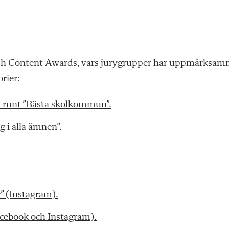
dish Content Awards, vars jurygrupper har uppmärksam
rier:
a runt ”Bästa skolkommun”.
g i alla ämnen”.
” (Instagram).
acebook och Instagram).