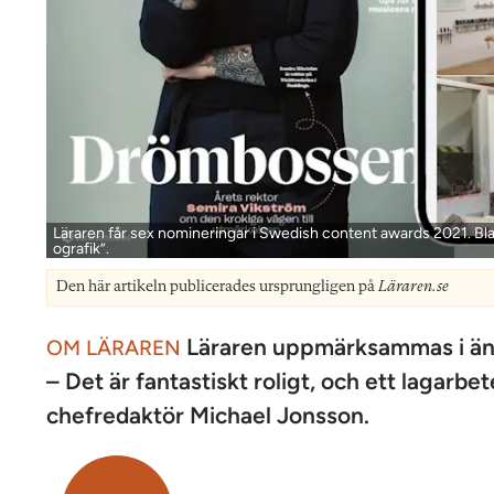
Läraren får sex nomineringar i Swedish content awards 2021. Blan
ografik”.
Den här artikeln publicerades ursprungligen på
Läraren.se
Läraren uppmärksammas i änn
OM LÄRAREN
– Det är fantastiskt roligt, och ett lagarb
chefredaktör Michael Jonsson.