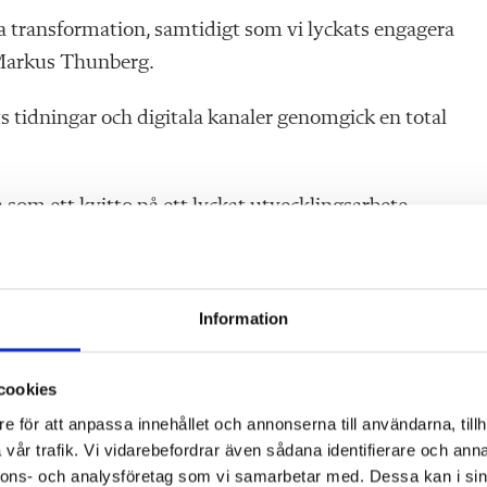
ala transformation, samtidigt som vi lyckats engagera
f Markus Thunberg.
s tidningar och digitala kanaler genomgick en total
om ett kvitto på ett lyckat utvecklingsarbete.
veriges viktigaste yrkesgrupp, och det arbete vi gör
Information
 sex nomineringar.
cookies
ästföreningen, Röda
e för att anpassa innehållet och annonserna till användarna, tillh
s Radio och Lärarnas
vår trafik. Vi vidarebefordrar även sådana identifierare och anna
nnons- och analysföretag som vi samarbetar med. Dessa kan i sin