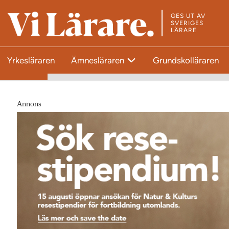
GES UT AV
T
SVERIGES
LÄRARE
i
l
Yrkesläraren
Ämnesläraren
Grundskolläraren
l
s
t
a
Annons
r
t
s
i
d
a
n