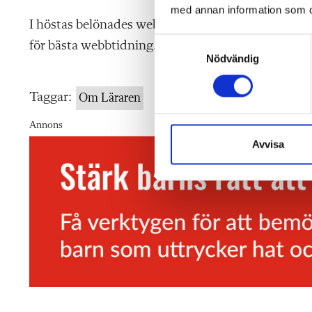
med annan information som du 
I höstas belönades webbplatsen Läraren.se med ett
S
för bästa webbtidning.
Nödvändig
a
m
t
Taggar:
Om Läraren
y
c
Annons
k
Avvisa
e
s
v
a
l