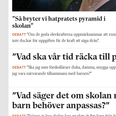
”Så bryter vi hatpratets pyramid i
skolan”
DEBATT
”Om de goda elevkrafterna uppmärksammar att vux
inte duckar för uppgiften får de kraft att säga ifrån”.
”Vad ska vår tid räcka till
DEBATT
”Ska jag som förskollärare duka, damma, snygga upp i h
jag vara närvarande tillsammans med barnen?”
”Vad säger det om skolan nä
barn behöver anpassas?”
DEBATT