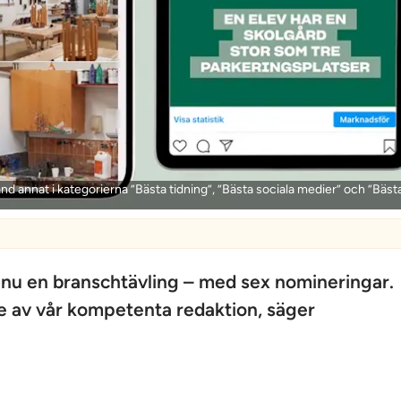
d annat i kategorierna ”Bästa tidning”, ”Bästa sociala medier” och ”Bästa
u en branschtävling – med sex nomineringar.
ete av vår kompetenta redaktion, säger