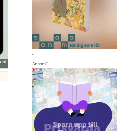
"
 inf
Annons
"