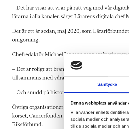
– Det här visar att vi är på rätt väg med vår digit
lärarna i alla kanaler, säger Lärarens digitala che
Det är ett år sedan, maj 2020, som Lärarförbundet
omgörning.
Chefredaktör Michael Jonsson ser nomineringarna s
– Det är roligt att branschfolket uppmärksammar S
tillsammans med våra läsare, säger han.
Samtycke
– Och snudd på historiskt att ett projekt får hela
Denna webbplats använder 
Övriga organisationer som nominerats är Hyresg
Vi använder enhetsidentifierar
korset, Cancerfonden, Friluftsfrämjandet, Sverige
sociala medier och analysera 
Riksförbund.
till de sociala medier och a