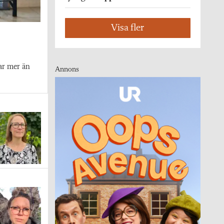
Visa fler
ar mer än
Annons