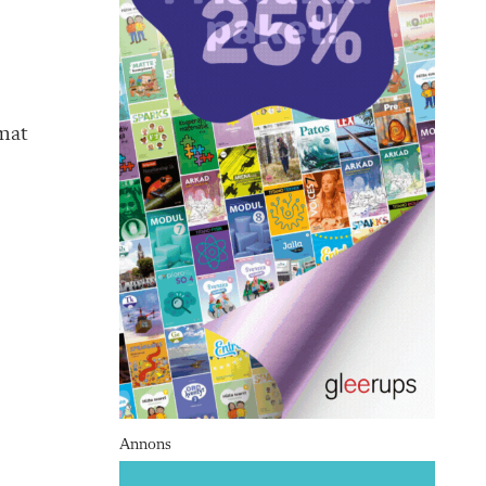
mat
Annons