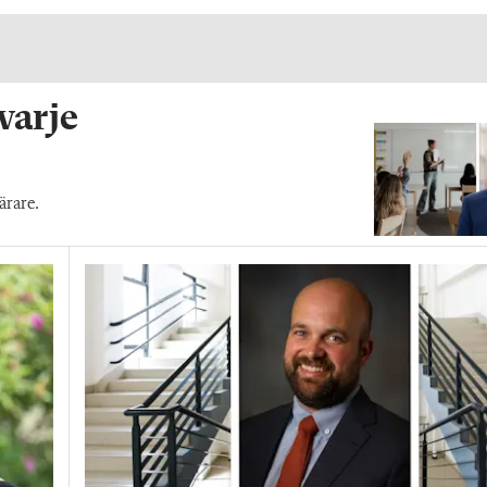
 varje
ärare.