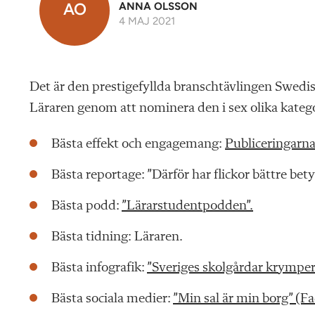
AO
ANNA OLSSON
4 MAJ 2021
Det är den prestigefyllda branschtävlingen Swe
Läraren genom att nominera den i sex olika katego
Bästa effekt och engagemang:
Publiceringarn
Bästa reportage: ”Därför har flickor bättre bety
Bästa podd:
”Lärarstudentpodden”.
Bästa tidning: Läraren.
Bästa infografik:
”Sveriges skolgårdar krymper
Bästa sociala medier:
”Min sal är min borg” (F