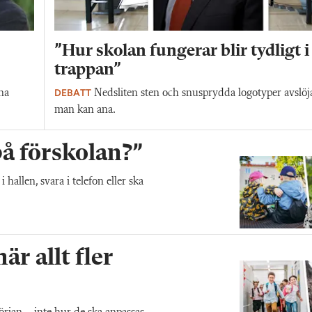
”Hur skolan fungerar blir tydligt i
trappan”
DEBATT
na
Nedsliten sten och snusprydda logotyper avslöj
man kan ana.
 på förskolan?”
allen, svara i telefon eller ska
r allt fler