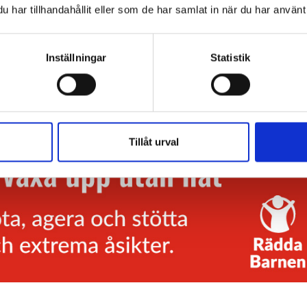
har tillhandahållit eller som de har samlat in när du har använt 
 guld i Publishingpriset
Michael Jonsson,
Inställningar
Statistik
chefredaktör Läraren.
Tillåt urval