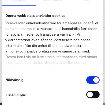
Denna webbplats använder cookies
Replik: ”Vi vet hur man
Nya skolan: ”Lärarhjärtat
skapar effektiv inlärning”
hoppas på bättre villkor"
Vi använder enhetsidentifierare för att anpassa innehållet
och annonserna till användarna, tillhandahålla funktioner
Test: Hur klarar du ditt första år som
för sociala medier och analysera vår trafik. Vi
vidarebefordrar även sådana identifierare och annan
ny lärare?
information från din enhet till de sociala medier och
QUIZ
15 verklighetsnära situationer – från att
annons- och analysföretag som vi samarbetar med.
hitta ditt första jobb till skolavslutningen.
Dessa kan i sin tur kombinera informationen med annan
information som du har tillhandahållit eller som de har
samlat in när du har använt deras tjänster.
Diagnoserna: ”Vi bör sluta sätta
S
etiketter på barn”
Nödvändig
a
DEBATT
Så arbetar läraren för social och
m
emotionell kompetens
t
Inställningar
y
c