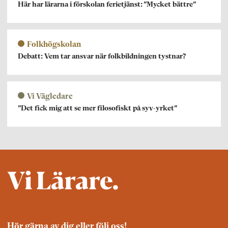
Här har lärarna i förskolan ferietjänst: ”Mycket bättre”
Folkhögskolan
Debatt: Vem tar ansvar när folkbildningen tystnar?
Vi Vägledare
”Det fick mig att se mer filosofiskt på syv-yrket”
Hör gärna av dig eller följ oss!