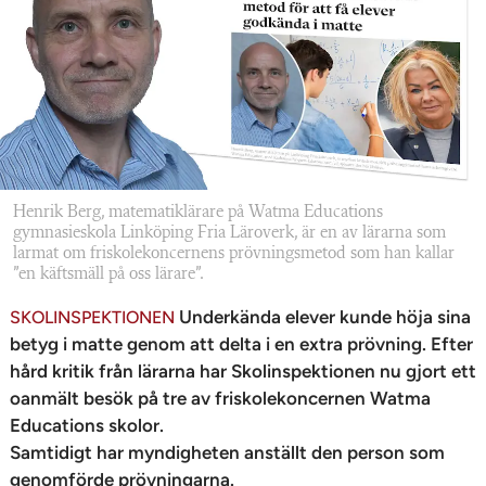
n
Henrik Berg, matematiklärare på Watma Educations
gymnasieskola Linköping Fria Läroverk, är en av lärarna som
larmat om friskolekoncernens prövningsmetod som han kallar
”en käftsmäll på oss lärare”.
Underkända elever kunde höja sina
SKOLINSPEKTIONEN
betyg i matte genom att delta i en extra prövning. Efter
hård kritik från lärarna har Skolinspektionen nu gjort ett
oanmält besök på tre av friskolekoncernen Watma
Educations skolor.
Samtidigt har myndigheten anställt den person som
genomförde prövningarna.