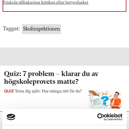
Friskola tillbakavisar kritiken efter betygsfusket
Taggar:
Skolinspektionen
Quiz: 7 problem – klarar du av
högskoleprovets matte?
QUIZ
Testa dig själv: Hur många rätt får du?
Anna Persson:
Ändrade
villkor ställer till det inför