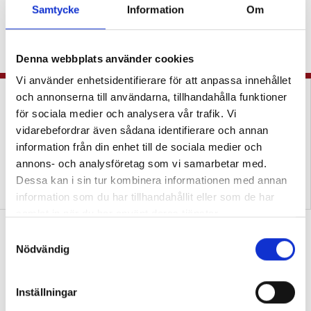
Samtycke
Information
Om
vårens NP i matte
KRÖNIKA
”Är Skolverket helt
verklighetsfrånvänt?”
Denna webbplats använder cookies
Vi använder enhetsidentifierare för att anpassa innehållet
och annonserna till användarna, tillhandahålla funktioner
för sociala medier och analysera vår trafik. Vi
vidarebefordrar även sådana identifierare och annan
information från din enhet till de sociala medier och
annons- och analysföretag som vi samarbetar med.
Dessa kan i sin tur kombinera informationen med annan
Uppgifter i matteböcker
Tre lärare om bristen på
exkluderar elever
vardagsmatte
information som du har tillhandahållit eller som de har
samlat in när du har använt deras tjänster.
Exit tickets i matten lyfter både elever
S
och lärare
Nödvändig
a
m
PRAKTISKA TIPS
”Eleverna kan utvärdera
t
sina kunskaper samtidigt som jag utvärderar
Inställningar
y
min undervisning.”