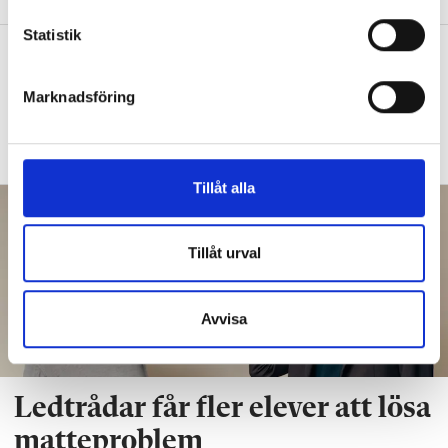
c
k
Statistik
Betygen i matte sjönk när
e
behovsgrupper skrotades
s
Marknadsföring
v
UNDERVISNING
Matteläraren uppgiven:
a
Det är bara ekonomin som styr.
l
Tillåt alla
Tillåt urval
Avvisa
Ledtrådar får fler elever att lösa
matteproblem