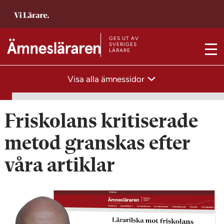
T
i
l
GES UT AV
T
SVERIGES
LÄRARE
l
M
i
s
e
l
Visa alla ämnessidor
t
n
l
a
y
s
r
t
Friskolans kritiserade
t
a
s
metod granskas efter
r
i
t
våra artiklar
d
s
a
i
n
d
a