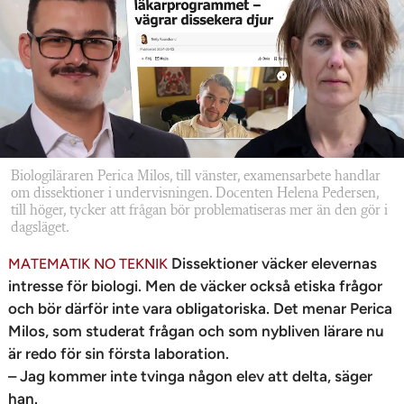
n
Biologiläraren Perica Milos, till vänster, examensarbete handlar
om dissektioner i undervisningen. Docenten Helena Pedersen,
till höger, tycker att frågan bör problematiseras mer än den gör i
dagsläget.
Dissektioner väcker elevernas
MATEMATIK NO TEKNIK
intresse för biologi. Men de väcker också etiska frågor
och bör därför inte vara obligatoriska. Det menar Perica
Milos, som studerat frågan och som nybliven lärare nu
är redo för sin första laboration.
– Jag kommer inte tvinga någon elev att delta, säger
han.