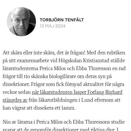
TORBJÖRN TENFÄLT
13 MAJ 2024
Att skära eller inte skära, det är frågan! Med den rubriken
på sitt examensarbete vid Högskolan Kristianstad ställde
lärarstudenterna Perica Milos och Ebba Thuresson en rad
frågor till tio skånska biologilärare om deras syn på
dissektioner. Frågor som fick förnyad aktualitet för några
veckor sedan
när läkarstudenten Jasper Forfang Righard
stängdes av
från läkarutbildningen i Lund eftersom att
han vägrar att dissekera ett lamm.
Nio av lärarna i Perica Milos och Ebba Thuressons studie
svarar att de genomför dissektioner med riktiga djur. I