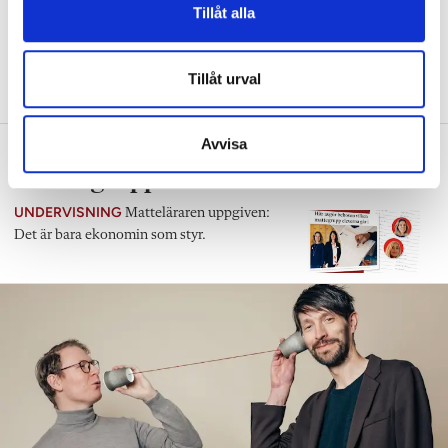
och lärare
Tillåt alla
PRAKTISKA TIPS
”Eleverna kan utvärdera
sina kunskaper samtidigt som jag utvärderar
Tillåt urval
min undervisning.”
Avvisa
Betygen i matte sjönk när
behovsgrupper skrotades
UNDERVISNING
Matteläraren uppgiven:
Det är bara ekonomin som styr.