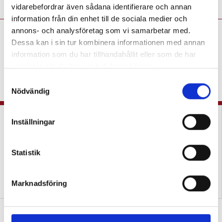
vidarebefordrar även sådana identifierare och annan
information från din enhet till de sociala medier och
annons- och analysföretag som vi samarbetar med.
Anna Persson:
Ändrade
Dessa kan i sin tur kombinera informationen med annan
villkor ställer till det inför
information som du har tillhandahållit eller som de har
vårens NP i matte
samlat in när du har använt deras tjänster.
KRÖNIKA
”Är Skolverket helt
S
verklighetsfrånvänt?”
Nödvändig
a
m
t
Inställningar
y
c
k
Statistik
e
s
Uppgifter i matteböcker
Tre lärare om bristen på
Marknadsföring
exkluderar elever
vardagsmatte
v
a
Exit tickets i matten lyfter både elever
l