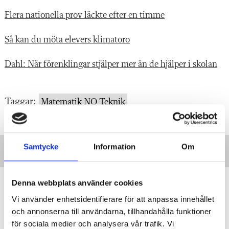
Flera nationella prov läckte efter en timme
Så kan du möta elevers klimatoro
Dahl: När förenklingar stjälper mer än de hjälper i skolan
Taggar:
Matematik NO Teknik
Samtycke
Information
Om
Quiz: 7 problem – klarar du av
Denna webbplats använder cookies
högskoleprovets matte?
Vi använder enhetsidentifierare för att anpassa innehållet
och annonserna till användarna, tillhandahålla funktioner
QUIZ
Testa dig själv: Hur många rätt får du?
för sociala medier och analysera vår trafik. Vi