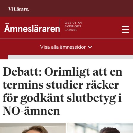
T
i
l
GES UT AV
T
SVERIGES
LÄRARE
l
M
i
s
e
l
Visa alla ämnessidor
t
n
l
a
y
s
r
t
Debatt: Orimligt att en
t
a
s
termins studier räcker
r
i
t
för godkänt slutbetyg i
d
s
a
NO-ämnen
i
n
d
a