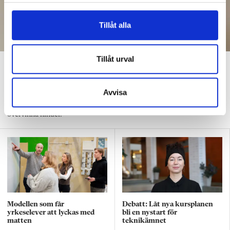
l
Tillåt alla
Tillåt urval
Ledtrådar får fler elever att lösa
matteproblem
Avvisa
LEKTIONSTIPSET
Mattelärarna låter eleverna hjälpa varandra för att
övervinna hinder.
Modellen som får
Debatt: Låt nya kursplanen
yrkeselever att lyckas med
bli en nystart för
matten
teknikämnet