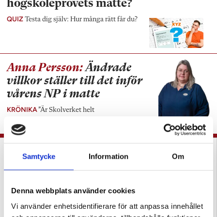
högskoleprovets matte?
QUIZ
Testa dig själv: Hur många rätt får du?
Anna Persson:
Ändrade
villkor ställer till det inför
vårens NP i matte
KRÖNIKA
”Är Skolverket helt
verklighetsfrånvänt?”
Samtycke
Information
Om
Denna webbplats använder cookies
Vi använder enhetsidentifierare för att anpassa innehållet
Uppgifter i matteböcker
Tre lärare om bristen på
exkluderar elever
vardagsmatte