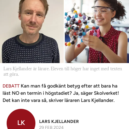
n
Lars Kjellander är lärare. Eleven till höger har inget med texten
att göra.
Kan man få godkänt betyg efter att bara ha
DEBATT
läst NO en termin i högstadiet? Ja, säger Skolverket!
Det kan inte vara så, skriver läraren Lars Kjellander.
LK
LARS KJELLANDER
29 FEB 2024