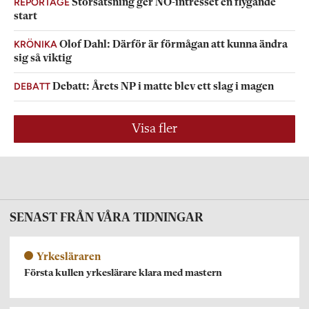
REPORTAGE
Storsatsning ger NO-intresset en flygande
start
KRÖNIKA
Olof Dahl: Därför är förmågan att kunna ändra
sig så viktig
DEBATT
Debatt: Årets NP i matte blev ett slag i magen
Visa fler
SENAST FRÅN VÅRA TIDNINGAR
Yrkesläraren
Första kullen yrkeslärare klara med mastern