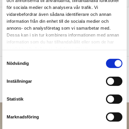
och annonserna till användarna, tillhandahålla funktioner
för sociala medier och analysera vår trafik. Vi
vidarebefordrar även sådana identifierare och annan
Exit tickets i matten lyfter både elever
information från din enhet till de sociala medier och
och lärare
annons- och analysföretag som vi samarbetar med.
PRAKTISKA TIPS
”Eleverna kan utvärdera
Dessa kan i sin tur kombinera informationen med annan
sina kunskaper samtidigt som jag utvärderar
information som du har tillhandahållit eller som de har
min undervisning.”
samlat in när du har använt deras tjänster.
S
Nödvändig
Betygen i matte sjönk när
a
m
behovsgrupper skrotades
t
Inställningar
UNDERVISNING
Matteläraren uppgiven:
y
Det är bara ekonomin som styr.
c
k
Statistik
e
s
Marknadsföring
v
a