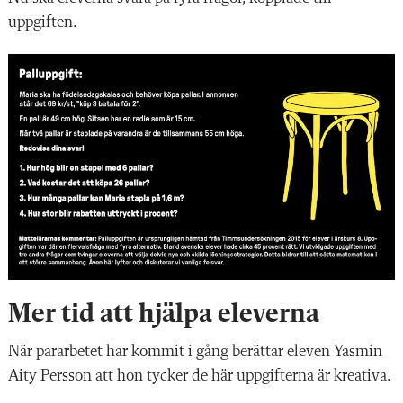
uppgiften.
Mer tid att hjälpa eleverna
När pararbetet
har kommit i gång berättar eleven Yasmin
Aity Persson att hon tycker de här uppgifterna är kreativa.