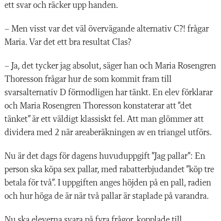
ett svar och räcker upp handen.
– Men visst var det väl övervägande alternativ C?! frågar
Maria. Var det ett bra resultat Clas?
– Ja, det tycker jag absolut, säger han och Maria
Rosengren
Thoresson
frågar hur de som kommit fram till
svarsalternativ D förmodligen har tänkt. En elev förklarar
och Maria
Rosengren Thoresson
konstaterar att ”det
tänket” är ett väldigt klassiskt fel. Att man glömmer att
dividera med 2 när areaberäkningen av en triangel utförs.
Nu är det dags för dagens huvuduppgift ”Jag pallar”: En
person ska köpa sex pallar, med rabatterbjudandet ”köp tre
betala för två”. I uppgiften anges höjden på en pall, radien
och hur höga de är när två pallar är staplade på varandra.
Nu ska eleverna svara på fyra frågor, kopplade till