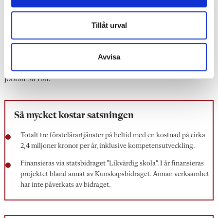
gjort sedan förra läsåret.
Tillåt urval
Anders Gustafsson är av samma uppfattning:
– Eleverna ska ju kunna ”hela matematiken” och jag tror
Avvisa
att undervisningen blir lite min
dre snuttifierad när man
jobbar så här.
Så mycket kostar satsningen
Totalt tre förstelärartjänster på heltid med en kostnad på cirka
2,4 miljoner kronor per år, inklusive kompetensutveckling.
Finansieras via statsbidraget ”Likvärdig skola”. I år finansieras
projektet bland annat av Kunskapsbidraget. Annan verksamhet
har inte påverkats av bidraget.