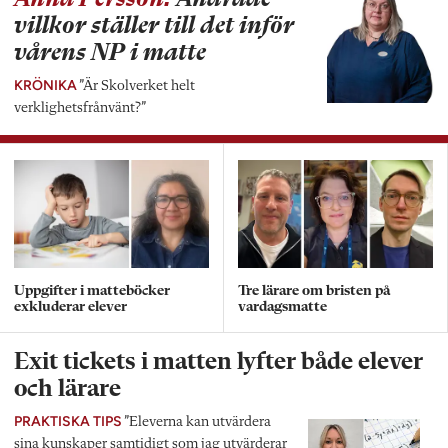
villkor ställer till det inför
vårens NP i matte
KRÖNIKA
”Är Skolverket helt
verklighetsfrånvänt?”
Uppgifter i matteböcker
Tre lärare om bristen på
exkluderar elever
vardagsmatte
Exit tickets i matten lyfter både elever
och lärare
PRAKTISKA TIPS
”Eleverna kan utvärdera
sina kunskaper samtidigt som jag utvärderar