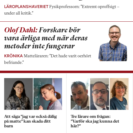
LÄROPLANSHAVERIET
Fysikprofessorn: ”Extremt oproffsigt –
under all kritik.”
Olof Dahl:
Forskare bör
vara ärliga med när deras
metoder inte fungerar
KRÖNIKA
Matteläraren: ”Det hade varit oerhört
befriande.”
Att säga ”jag var också dålig
Tre lärare om frågan:
på matte” kan skada ditt
”Varför ska jag kunna det
barn
här?”