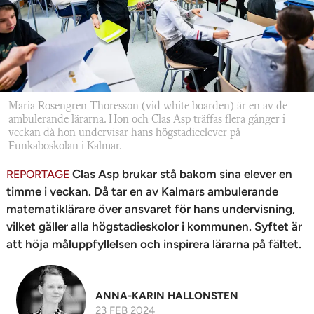
n
Maria Rosengren Thoresson (vid white boarden) är en av de
ambulerande lärarna. Hon och Clas Asp träffas flera gånger i
veckan då hon undervisar hans högstadieelever på
Funkaboskolan i Kalmar.
Clas Asp brukar stå bakom sina elever en
REPORTAGE
timme i veckan. Då tar en av Kalmars ambulerande
matematiklärare över ansvaret för hans undervisning,
vilket gäller alla högstadieskolor i kommunen. Syftet är
att höja måluppfyllelsen och inspirera lärarna på fältet.
ANNA-KARIN HALLONSTEN
23 FEB 2024