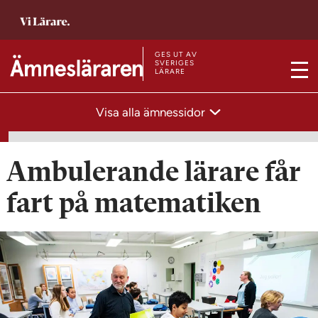
T
i
l
GES UT AV
T
SVERIGES
LÄRARE
l
M
i
s
e
l
Visa alla ämnessidor
t
n
l
a
y
s
r
t
Ambulerande lärare får
t
a
s
fart på matematiken
r
i
t
d
s
a
i
n
d
a