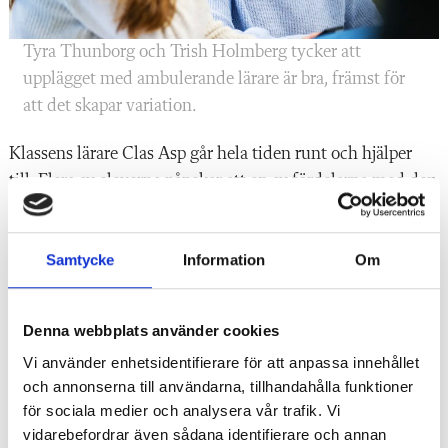
Tyra Thunborg och Trish Holmberg tycker att
upplägget med ambulerande lärare är bra, främst för
att det skapar variation.
Klassens lärare Clas Asp går hela tiden runt och hjälper
till. Flera av eleverna påpekar att en av fördelarna med den
här timmen är att han har tid att hjälpa dem mer, vilket
även Clas Asp ser som en stor fördel.
Samtycke
Information
Om
– Det underlättar verkligen. Dels har jag möjlighet att följa
eleverna på ett sätt som jag inte hinner med annars, dels
Denna webbplats använder cookies
blir det väldigt påtagligt vad som händer i klass­rummet
Vi använder enhetsidentifierare för att anpassa innehållet
när man kan stå lite i bakgrunden.
och annonserna till användarna, tillhandahålla funktioner
för sociala medier och analysera vår trafik. Vi
Dessutom lär han sig mycket, berättar han.
vidarebefordrar även sådana identifierare och annan