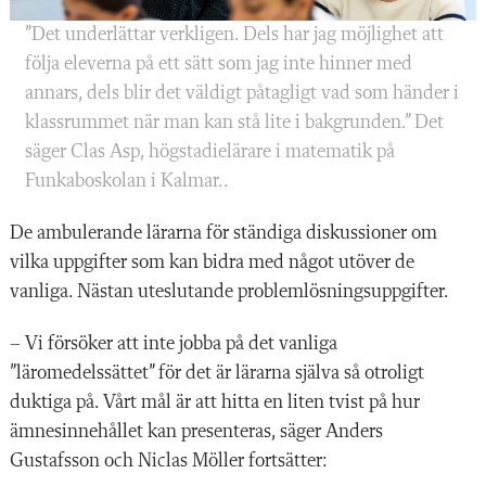
”Det underlättar verkligen. Dels har jag möjlighet att
följa eleverna på ett sätt som jag inte hinner med
annars, dels blir det väldigt påtagligt vad som händer i
klass­rummet när man kan stå lite i bakgrunden.” Det
säger Clas Asp, högstadielärare i matematik på
Funkaboskolan i Kalmar..
De ambulerande lärarna för ständiga diskussioner om
vilka uppgifter som kan bidra med något utöver de
vanliga. Nästan uteslutande problemlösningsuppgifter.
– Vi försöker att inte jobba på det vanliga
”läromedelssättet” för det är lärarna själva så otroligt
duktiga på. Vårt mål är att hitta en liten tvist på hur
ämnesinnehållet kan presenteras, säger Anders
Gustafsson och Niclas Möller fortsätter: