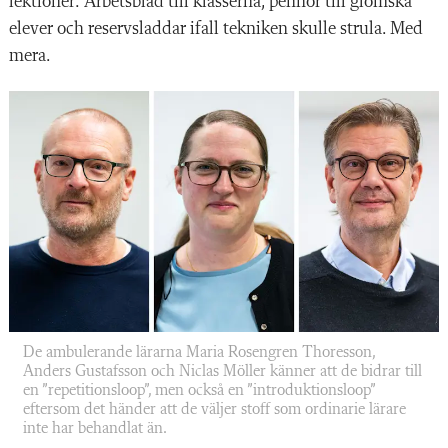
lektioner: Arbetsblad till klasserna, pennor till glömska
elever och reservsladdar ifall tekniken skulle strula. Med
mera.
De ambulerande lärarna Maria Rosengren Thoresson,
Anders Gustafsson och Niclas Möller känner att de bidrar till
en ”repetitionsloop”, men också en ”introduktionsloop”
eftersom det händer att de väljer stoff som ordinarie lärare
inte har behandlat än.