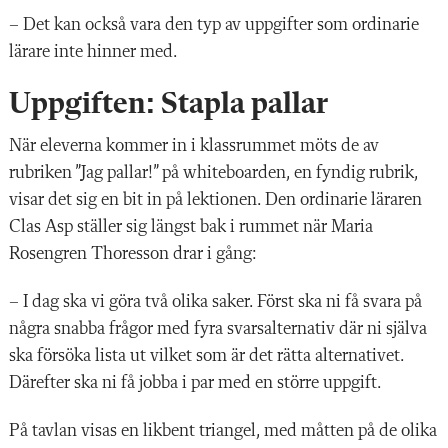
– Det kan också vara den typ av uppgifter som ordinarie
lärare inte hinner med.
Uppgiften: Stapla pallar
När eleverna kommer in
i klassrummet möts de av
rubriken ”Jag pallar!” på whiteboarden, en fyndig rubrik,
visar det sig en bit in på lektionen. Den ordinarie läraren
Clas Asp ställer sig längst bak i rummet när Maria
Rosengren Thoresson drar i gång:
– I dag ska vi göra två olika saker. Först ska ni få svara på
några snabba frågor med fyra svarsalternativ där ni själva
ska försöka lista
ut vilket som är det rätta alternativet.
Däref
ter ska ni få jobba i par med en större uppgift.
På tavlan visas en likbent triangel, med måtten på de olika