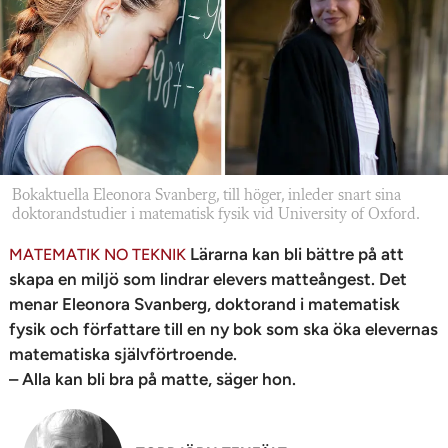
n
Bokaktuella Eleonora Svanberg, till höger, inleder snart sina
doktorandstudier i matematisk fysik vid University of Oxford.
Lärarna kan bli bättre på att
MATEMATIK NO TEKNIK
skapa en miljö som lindrar elevers matteångest. Det
menar Eleonora Svanberg, doktorand i matematisk
fysik och författare till en ny bok som ska öka elevernas
matematiska självförtroende.
– Alla kan bli bra på matte, säger hon.