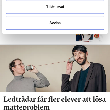
Tillåt urval
Betygen i matte sjönk när
behovsgrupper skrotades
Avvisa
UNDERVISNING
Matteläraren uppgiven:
Det är bara ekonomin som styr.
Ledtrådar får fler elever att lösa
matteproblem