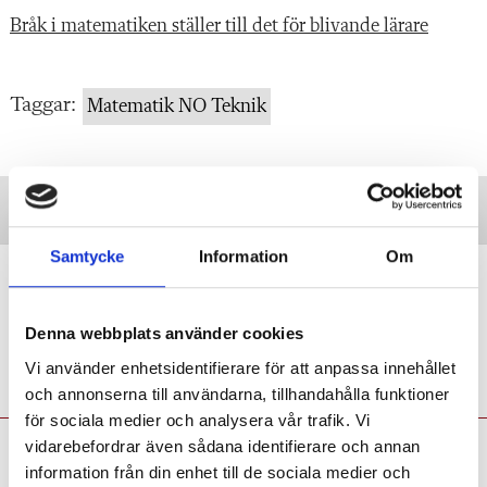
Bråk i matematiken ställer till det för blivande lärare
Taggar:
Matematik NO Teknik
Samtycke
Information
Om
Quiz: 7 problem – klarar du av
högskoleprovets matte?
Denna webbplats använder cookies
QUIZ
Testa dig själv: Hur många rätt får du?
Vi använder enhetsidentifierare för att anpassa innehållet
och annonserna till användarna, tillhandahålla funktioner
för sociala medier och analysera vår trafik. Vi
Anna Persson:
Ändrade
vidarebefordrar även sådana identifierare och annan
information från din enhet till de sociala medier och
villkor ställer till det inför