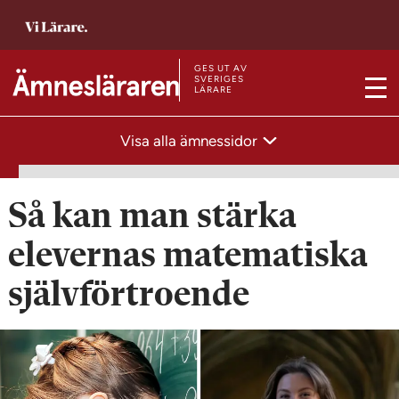
T
i
l
GES UT AV
T
SVERIGES
LÄRARE
l
M
i
s
e
l
Visa alla ämnessidor
t
n
l
a
y
s
r
t
Så kan man stärka
t
a
s
elevernas matematiska
r
i
t
självförtroende
d
s
a
i
n
d
a