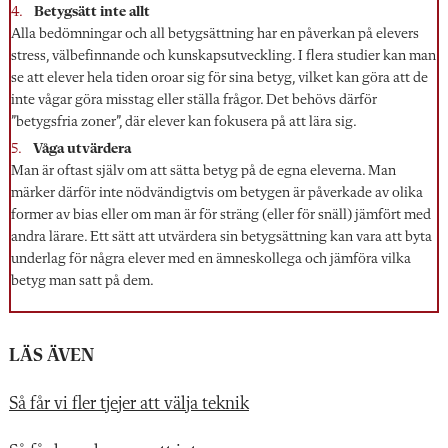
Betygsätt inte allt
Alla bedömningar och all betygsättning har en påverkan på elevers
stress, välbefinnande och kunskapsutveckling. I flera studier kan man
se att elever hela tiden oroar sig för sina betyg, vilket kan göra att de
inte vågar göra misstag eller ställa frågor. Det behövs därför
”betygsfria zoner”, där elever kan fokusera på att lära sig.
Våga utvärdera
Man är oftast själv om att sätta betyg på de egna eleverna. Man
märker därför inte nödvändigtvis om betygen är påverkade av olika
former av bias eller om man är för sträng (eller för snäll) jämfört med
andra lärare. Ett sätt att utvärdera sin betygsättning kan vara att byta
underlag för några elever med en ämneskollega och jämföra vilka
betyg man satt på dem.
LÄS ÄVEN
Så får vi fler tjejer att välja teknik