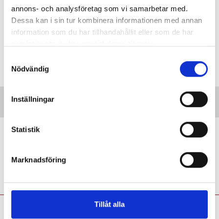
annons- och analysföretag som vi samarbetar med.
Dessa kan i sin tur kombinera informationen med annan
information som du har tillhandahållit eller som de har
samlat in när du har använt deras tjänster.
S
Nödvändig
a
m
t
Inställningar
y
c
k
Statistik
Quiz: 7 problem – klarar du av
e
högskoleprovets matte?
s
Marknadsföring
QUIZ
Testa dig själv: Hur många rätt får du?
v
a
l
Tillåt alla
Anna Persson:
Ändrade