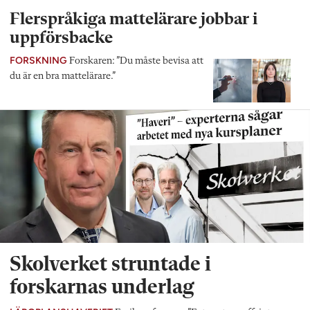
Flerspråkiga mattelärare jobbar i
uppförsbacke
FORSKNING
Forskaren: ”Du måste bevisa att
du är en bra mattelärare.”
Skolverket struntade i
forskarnas underlag