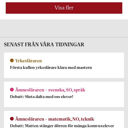
Visa fler
SENAST FRÅN VÅRA TIDNINGAR
Yrkesläraren
Första kullen yrkeslärare klara med mastern
Ämnesläraren – svenska, SO, språk
Debatt: Sluta dalta med oss elever!
Ämnesläraren – matematik, NO, teknik
Debatt: Matten stänger dörren för många komvuxelever