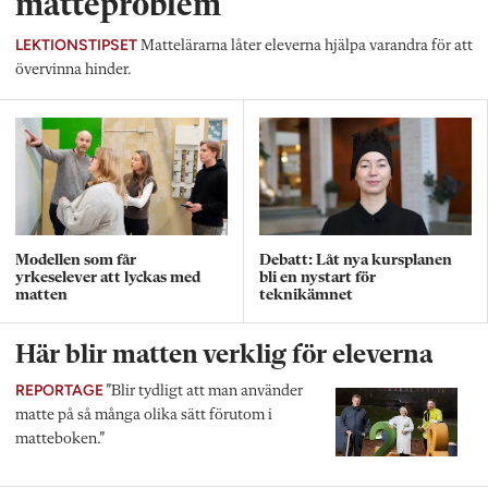
matteproblem
LEKTIONSTIPSET
Mattelärarna låter eleverna hjälpa varandra för att
övervinna hinder.
Modellen som får
Debatt: Låt nya kursplanen
yrkeselever att lyckas med
bli en nystart för
matten
teknikämnet
Här blir matten verklig för eleverna
REPORTAGE
”Blir tydligt att man använder
matte på så många olika sätt förutom i
matteboken.”