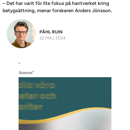
– Det har varit för lite fokus på hantverket kring
betygsättning, menar forskaren Anders Jönsson.
PÅHL RUIN
22 MAJ 2024
"
Annons
"