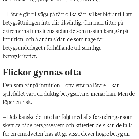
– Lärare går tillväga på rätt olika sätt, vilket bidrar till att
betygsättningen inte blir likvärdig. Om man tittar på
extremerna finns å ena sidan de som nästan bara går på
intuition, och å andra sidan de som nagelfar
betygsunderlaget i förhållande till samtliga
betygskriterier.
Flickor gynnas ofta
Den som går på intuition – ofta erfarna lärare – kan
självfallet vara en duktig betygsättare, menar han. Men de
löper en risk.
– Dels kanske de inte har följt med alla förändringar som
skett av både betygssystem och kriterier, dels kan de falla
för en omedveten bias att ge vissa elever högre betyg än