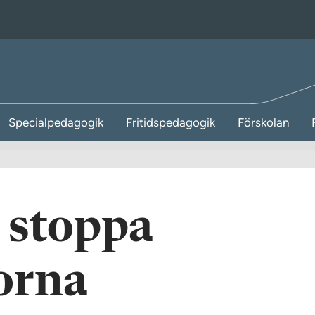
Specialpedagogik
Fritidspedagogik
Förskolan
l stoppa
orna