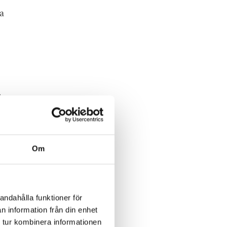
ka
r
där
Om
s
andahålla funktioner för
n information från din enhet
 tur kombinera informationen