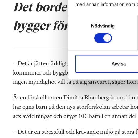
Det borde finnas regler
med annan information som du 
S
bygger förskolor.
Nödvändig
a
m
t
y
c
k
– Det är jättemärkligt, det borde finnas regler att 
Avvisa
e
kommuner och byggbolag får fria händer, det är e
s
ingen myndighet vill ta på sig ansvaret, säger hon.
v
a
Även förskolläraren Dimitra Blomberg är med i nä
l
har egna barn på den nya storförskolan arbetar ho
sex avdelningar och drygt 100 barn i en annan del
– Det är en stressfull och krävande miljö på stora f