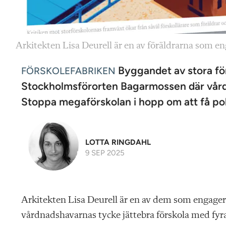
Arkitekten Lisa Deurell är en av föräldrarna som e
Byggandet av stora för
FÖRSKOLEFABRIKEN
Stockholmsförorten Bagarmossen där vård
Stoppa megaförskolan i hopp om att få poli
LOTTA RINGDAHL
9 SEP 2025
A
rkitekten Lisa Deurell är en av dem som engagerat
vårdnadshavarnas tycke jättebra förskola med fyra