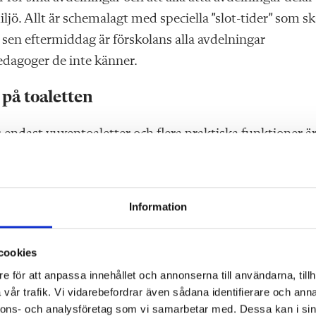
ljö. Allt är schemalagt med speciella ”slot-tider” som s
h sen eftermiddag är förskolans alla avdelningar
edagoger de inte känner.
 på toaletten
s endast vuxentoaletter och flera praktiska funktioner ä
sslyckande och det handlar om kortsiktiga besparingar, 
Information
rell och tillägger att hon som arkitekt vet att det finn
hur lång en diskbänk ska vara. Men det finns däremot
cookies
e för att anpassa innehållet och annonserna till användarna, tillh
vår trafik. Vi vidarebefordrar även sådana identifierare och anna
nnons- och analysföretag som vi samarbetar med. Dessa kan i sin