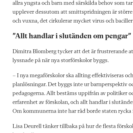
allra yngsta och barn med särskilda behov som tar
upplever dessutom att smittspridningen är större
och vuxna, det cirkulerar mycket virus och baciller
”
Allt handlar i slutänden om pengar
”
Dimitra Blomberg tycker att det är frustrerande at
lyssnade på när nya storförskolor byggs.
– I nya megaförskolor ska allting effektiviseras oc
planlösningar. Det byggs inte ur barnperspektiv o
pedagogerna. Allt bestäms uppifrån av politiker oc
erfarenhet av förskolan, och allt handlar i slutä
Om kommunerna inte har råd borde staten rycka i
Lisa Deurell tänker tillbaka på hur de flesta försko