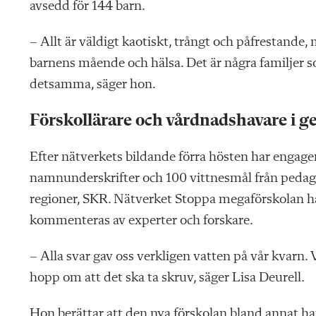
avsedd för 144 barn.
– Allt är väldigt kaotiskt, trångt och påfrestande, 
barnens mående och hälsa. Det är några familjer so
detsamma, säger hon.
Förskollärare och vårdnadshavare i 
Efter nätverkets bildande
förra hösten har engage
namnunderskrifter och 100 vittnesmål från pedag
regioner, SKR. Nätverket Stoppa megaförskolan h
kom
menteras av experter och forskare.
– Alla svar gav oss verkligen vatten på vår kvarn. V
hopp om att det ska ta skruv, säger Lisa Deurell.
Hon berättar att den nya förskolan bland annat har