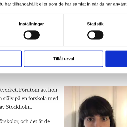
 att följa även när man
har tillhandahållit eller som de har samlat in när du har använt 
Inställningar
Statistik
följa även när man bygger förskolor. Det fungerar inte at
Tillåt urval
tt svek mot barnen. Någon måste föra barnens talan, m
tverket. Förutom att hon
n själv på en förskola med
 av Stockholm.
örskolor, och det är de