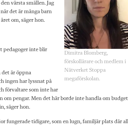
 den värsta smällen. Jag
 när det är många barn
 året om, säger hon.
t pedagoger inte blir
Dimitra Blomberg,
förskollärare och medlem i
Nätverket Stoppa
h det är öppna
megaförskolan.
ch ingen har lyssnat på
h förvaltare som inte har
nden om pengar. Men det här borde inte handla om budget
n, säger hon.
lor fungerade tidigare, som en lugn, familjär plats där al