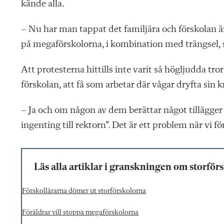
kände alla.
– Nu har man tappat det familjära och förskolan ä
på megaförskolorna, i kombination med trängsel, s
Att protesterna hittills inte varit så högljudda t
förskolan, att få som arbetar där vågar dryfta sin k
– Ja och om någon av dem berättar något tillägger de
ingenting till rektorn”. Det är ett problem när vi fö
Läs alla artiklar i granskningen om storför
Förskollärarna dömer ut storförskolorna
Föräldrar vill stoppa megaförskolorna