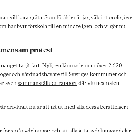
man vill bara gråta. Som förälder är jag väldigt orolig öv
m har bytt förskola till en mindre igen, och vi gör nu
gemensam protest
manget tagit fart. Nyligen lämnade man över 2 620
oger och vårdnadshavare till Sveriges kommuner och
ar även
sammanställt en rapport
där vittnesmålen
år drivkraft nu är att nå ut med alla dessa berättelser i
 för små avdelningar och att alla åtta avdelningar delar