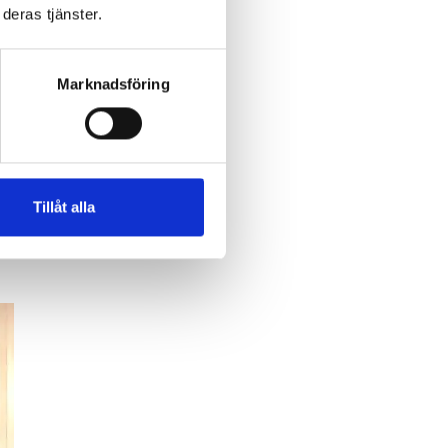
deras tjänster.
Marknadsföring
t
Tillåt alla
en