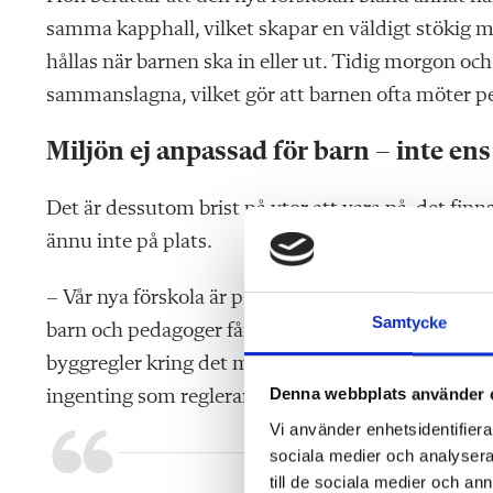
samma kapphall, vilket skapar en väldigt stökig mi
hållas när barnen ska in eller ut. Tidig morgon oc
sammanslagna, vilket gör att barnen ofta möter p
Miljön ej anpassad för barn – inte ens
Det är dessutom brist på ytor att vara på, det finn
ännu inte på plats.
– Vår nya förskola är på många sätt ett enormt mi
Samtycke
barn och pedagoger får ta kostnaden, säger Lisa Deu
byggregler kring det mesta, även på millimetern 
Denna webbplats använder 
ingenting som reglerar barnens fysiska miljö.
Vi använder enhetsidentifierar
sociala medier och analysera 
till de sociala medier och a