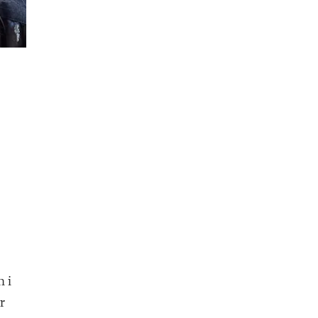
n i
r