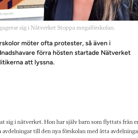
ngagerar sig i Nätverket Stoppa megaförskolan.
skolor möter ofta protester, så även i
nadshavare förra hösten startade Nätverket
tikerna att lyssna.
 sig i nätverket. Hon har själv barn som flyttats från e
 avdelningar till den nya förskolan med åtta avdelninga