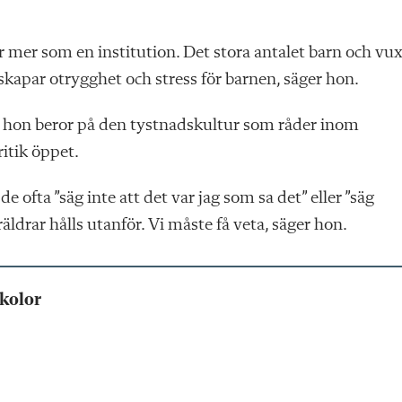
r mer som en institution. Det stora antalet barn och vu
kapar otrygghet och stress för barnen, säger hon.
ror hon beror på den tystnadskultur som råder inom
ritik öppet.
 ofta ”säg inte att det var jag som sa det” eller ”säg
räldrar hålls utanför. Vi måste få veta, säger hon.
skolor