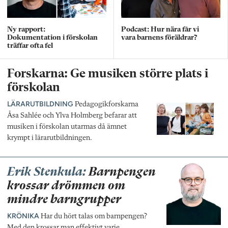
Ny rapport:
Podcast: Hur nära får vi
Dokumentation i förskolan
vara barnens föräldrar?
träffar ofta fel
Forskarna: Ge musiken större plats i
förskolan
LÄRARUTBILDNING
Pedagogikforskarna
Åsa Sahlée och Ylva Holmberg befarar att
musiken i förskolan utarmas då ämnet
krympt i lärarutbildningen.
Erik Stenkula:
Barnpengen
krossar drömmen om
mindre barngrupper
KRÖNIKA
Har du hört talas om barnpengen?
Med den krossar man effektivt varje