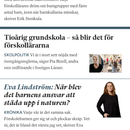
förskollärares dröm om barngrupper med färre
antal barn, även när barnkullarna minskar,
skriver Erik Stenkula.
Tioårig grundskola – så blir det för
förskollärarna
SKOLPOLITIK
Vi är i stort sett nöjda med
övergångsreglerna, säger Pia Rizell, andra
vice ordförande i Sveriges Lärare.
Eva Lindström:
När blev
det barnens ansvar att
städa upp i naturen?
KRÖNIKA
Varje vår är det samma sak.
Förskolebarnen ger sig ut och plockar skräp. Vet
ni, det är bland det värsta jag vet, skriver Eva