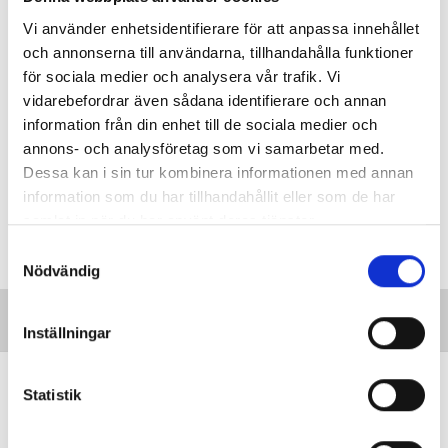
Vi använder enhetsidentifierare för att anpassa innehållet
och annonserna till användarna, tillhandahålla funktioner
för sociala medier och analysera vår trafik. Vi
vidarebefordrar även sådana identifierare och annan
information från din enhet till de sociala medier och
annons- och analysföretag som vi samarbetar med.
Dessa kan i sin tur kombinera informationen med annan
information som du har tillhandahållit eller som de har
samlat in när du har använt deras tjänster.
S
Nödvändig
a
m
t
Inställningar
y
c
Hur hanterar jag ansvaret för barnens
k
Statistik
säkerhet?
e
DILEMMAT
s
Studenten: ”Hur ska jag förhålla