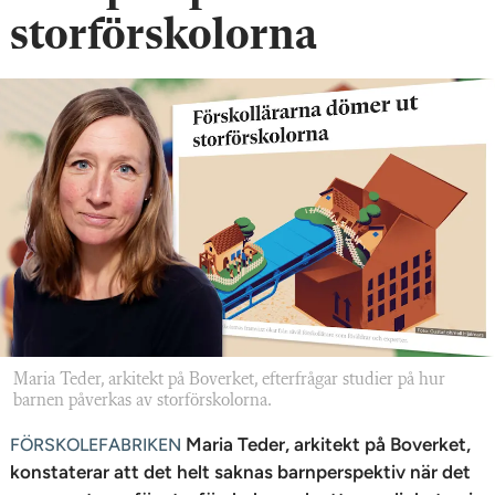
n
storförskolorna
Maria Teder, arkitekt på Boverket, efterfrågar studier på hur
barnen påverkas av storförskolorna.
Maria Teder, arkitekt på Boverket,
FÖRSKOLEFABRIKEN
konstaterar att det helt saknas barnperspektiv när det