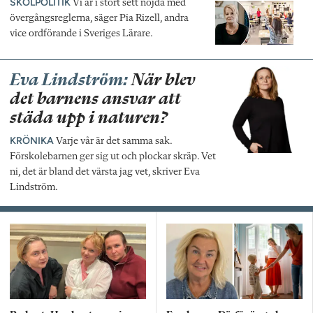
SKOLPOLITIK
Vi är i stort sett nöjda med
övergångsreglerna, säger Pia Rizell, andra
vice ordförande i Sveriges Lärare.
Eva Lindström:
När blev
det barnens ansvar att
städa upp i naturen?
KRÖNIKA
Varje vår är det samma sak.
Förskolebarnen ger sig ut och plockar skräp. Vet
ni, det är bland det värsta jag vet, skriver Eva
Lindström.