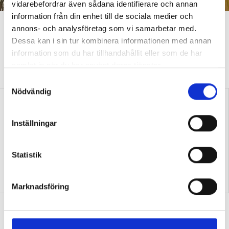
vidarebefordrar även sådana identifierare och annan
information från din enhet till de sociala medier och
De håller koll på stressen med
annons- och analysföretag som vi samarbetar med.
Dessa kan i sin tur kombinera informationen med annan
pulsmätningar
information som du har tillhandahållit eller som de har
VÅR METOD
Mätningarna har lett till konkreta förbättringar av
samlat in när du har använt deras tjänster.
arbetsmiljön.
S
Nödvändig
a
m
t
Inställningar
y
c
k
Statistik
Ny rapport:
Podcast: Hur nära får vi
e
Dokumentation i förskolan
vara barnens föräldrar?
s
träffar ofta fel
Marknadsföring
v
a
Forskarna: Ge musiken större plats i
l
förskolan