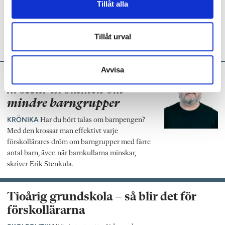
Tillåt alla
LÄRARUTBILDNING
Pedagogikforskarna
Åsa Sahlée och Ylva Holmberg befarar att
musiken i förskolan utarmas då ämnet
Tillåt urval
krympt i lärarutbildningen.
Avvisa
Erik Stenkula:
Barnpengen
krossar drömmen om
mindre barngrupper
KRÖNIKA
Har du hört talas om barnpengen?
Med den krossar man effektivt varje
förskollärares dröm om barngrupper med färre
antal barn, även när barnkullarna minskar,
skriver Erik Stenkula.
Tioårig grundskola – så blir det för
förskollärarna