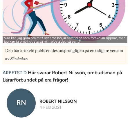
n
Vad kan jag göra om mitt schema börjar samtidigt som förskolan öppnar, men
jag kan ju omöjligt starta min arbetsdag så sent?
Den här artikeln publicerades ursprungligen på en tidigare version
av
Förskolan
Här svarar Robert Nilsson, ombudsman på
ARBETSTID
Lärarförbundet på era frågor!
RN
ROBERT NILSSON
4 FEB 2021