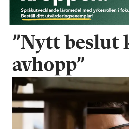
n
”Nytt beslut k
avhopp”