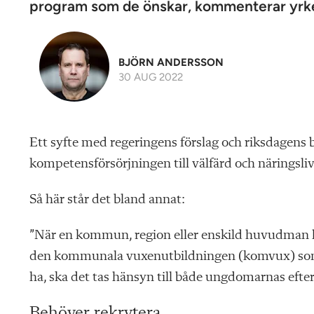
program som de önskar, kommenterar yrke
BJÖRN ANDERSSON
30 AUG 2022
Ett syfte med regeringens förslag och riksdagens b
kompetensförsörjningen till välfärd och näringsliv
Så här står det bland annat:
”När en kommun, region eller enskild huvudman lä
den kommunala vuxenutbildningen (komvux) som 
ha, ska det tas hänsyn till både ungdomarnas eft
Behöver rekrytera