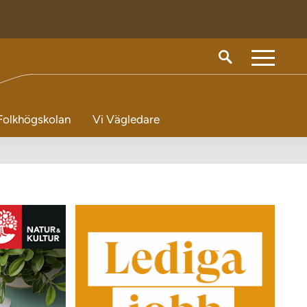
M
e
n
Folkhögskolan
Vi Vägledare
y