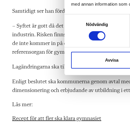
med annan information som du 
Samtidigt ser han fördelar med beslutet.
S
Nödvändig
a
– Syftet är gott då det behövs fler som vill jobba
m
industrin. Risken finns dock att avhoppen ökar oc
t
de inte kommer in på den utbildning de önskar, s
y
referensorgan för gymnasieskolan.
c
k
Avvisa
e
Lagändringarna ska tillämpas första gången i frå
s
v
Enligt beslutet ska kommunerna genom avtal me
a
dimensionering och erbjudande av utbildning i e
l
Läs mer:
Recept för att fler ska klara gymnasiet