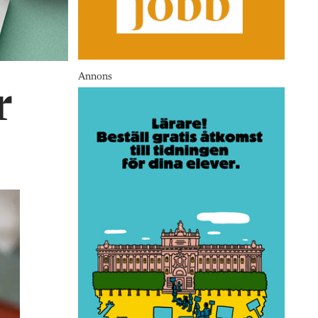
Annons
r