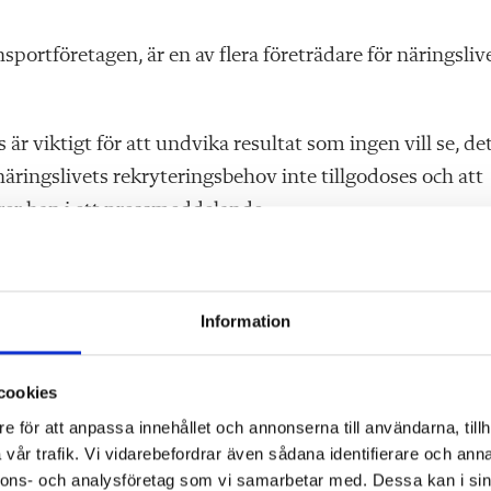
ortföretagen, är en av flera företrädare för näringsliv
 viktigt för att undvika resultat som ingen vill se, de
t näringslivets rekryteringsbehov inte tillgodoses och att
er han i ett pressmeddelande.
programmet på NTI-gymnasiet i Västerås. Han ser både p
Information
 av gymnasieutbildningar om de ska vara ekonomiskt
anister och så vidare. Arbetsmarknadsutbildningar är
cookies
mnasieskolans.
e för att anpassa innehållet och annonserna till användarna, tillh
vår trafik. Vi vidarebefordrar även sådana identifierare och anna
nnons- och analysföretag som vi samarbetar med. Dessa kan i sin