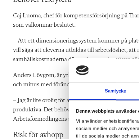
Caj Luoma, chef för kompetensförsörjning på Transp
som välkomnar beslutet.
– Att ett dimensioneringssystem kommer på plats är
vill säga att eleverna utbildas till arbetslöshet, at
samhällskostnaderna därmed successivt växer, säg
Anders Lövgren, är yrkeslärare på el- och energi
och minus med förändringarna.
Samtycke
– Jag är lite orolig för att det blir en utarmning
produktiva. Det behövs också kulturarbetare, hum
Denna webbplats använder 
Arbetsförmedlingens ansvarsområde och inte gy
Vi använder enhetsidentifierar
sociala medier och analysera 
Risk för avhopp
till de sociala medier och a