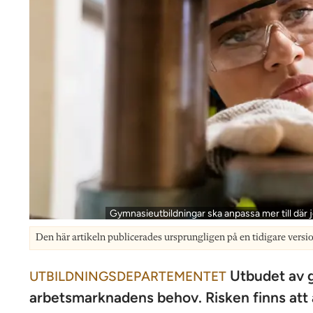
Gymnasieutbildningar ska anpassa mer till där j
Den här artikeln publicerades ursprungligen på en tidigare versi
Utbudet av g
UTBILDNINGSDEPARTEMENTET
arbetsmarknadens behov. Risken finns att