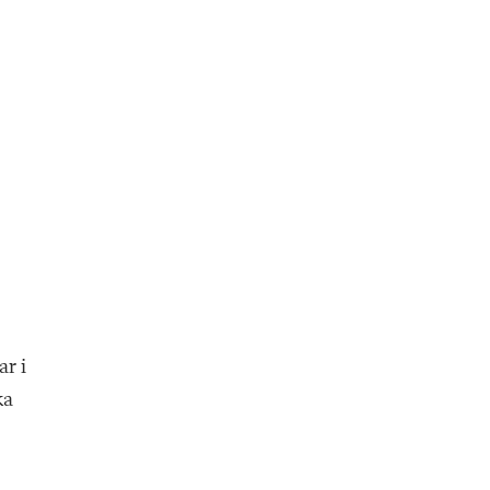
r i
ka