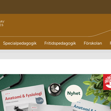
 AV
ES
E
Specialpedagogik
Fritidspedagogik
Förskolan