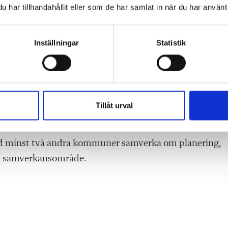
har tillhandahållit eller som de har samlat in när du har använt 
Inställningar
Statistik
 med de jobb som finns, till exempel inom vården och
h att en större andel ungdomar inte vill gå gymnasiet 
äger Anders Lövgren, som är ledamot i Lärarförbundets
Tillåt urval
ga om utbildning som påbörjas 2025.
d minst två andra kommuner samverka om planering,
tt samverkansområde.