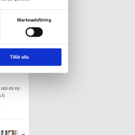
Marknadsföring
Tillåt alla
 inom
t om en ny
och
,