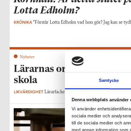
Lotta Edholm?
KRÖNIKA
”Förstår Lotta Edholm vad hon gör? Jag kan se tydl
Nyheter
Lärarnas oro efter beskede
skola
Samtycke
LIKVÄRDIGHET
Lärarfackens oro: Utredningen om likvärdigh
Denna webbplats använder 
Vi använder enhetsidentifierar
sociala medier och analysera 
till de sociala medier och a
med annan information som du 