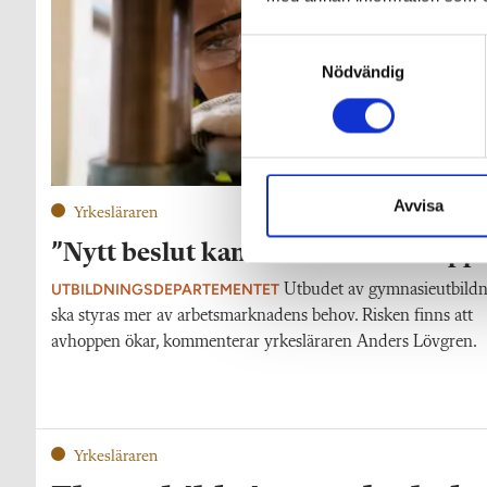
S
Nödvändig
a
m
t
y
c
k
Avvisa
Yrkesläraren
e
”Nytt beslut kan leda till fler avhopp
s
v
UTBILDNINGSDEPARTEMENTET
Utbudet av gymnasieutbildn
a
ska styras mer av arbetsmarknadens behov. Risken finns att
l
avhoppen ökar, kommenterar yrkesläraren Anders Lövgren.
Yrkesläraren