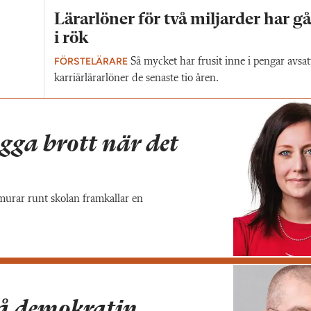
Lärarlöner för två miljarder har g
i rök
FÖRSTELÄRARE
Så mycket har frusit inne i pengar avsat
karriärlärarlöner de senaste tio åren.
gga brott när det
 murar runt skolan framkallar en
på demokratin,