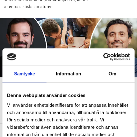
stärka sin nuvarande yrkeskompetens, andra
är entusiastiska amatörer.
Samtycke
Information
Om
Utbildningar räddas efter
Albins nedläggning
Denna webbplats använder cookies
Vi använder enhetsidentifierare för att anpassa innehållet
NYHETER
Tora Vega folkhögskola och Östra Grevie folkhögskola
och annonserna till användarna, tillhandahålla funktioner
tar över när Albin folkhögskola upphör.
för sociala medier och analysera vår trafik. Vi
vidarebefordrar även sådana identifierare och annan
information från din enhet till de sociala medier och