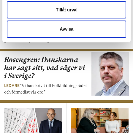
KRÖNIKA
Jag lärde mig det periodiska
Tillåt urval
systemet på folkhögskola. Kemi som jag
hatade underhögstadiet – plötsligt älskade
jag det! Är det inte typiskt folkhögskola så
Avvisa
säg? skriver Marina Mannbrink Lind,
gästkrönikör på Folkhögskolan.
Rosengren: Danskarna
har sagt sitt, vad säger vi
i Sverige?
LEDARE
"Vi har skrivit till Folkbildningsrådet
och förmedlat vår oro."