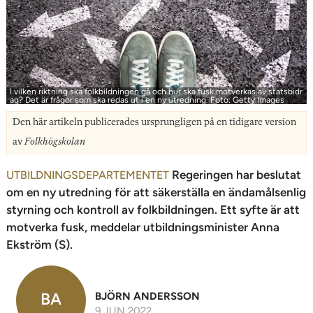
n
I vilken riktning ska folkbildningen gå och hur ska fusk motverkas av statsbidr
ag? Det är frågor som ska redas ut i en ny utredning. Foto: Getty Images
Den här artikeln publicerades ursprungligen på en tidigare version
av
Folkhögskolan
Regeringen har beslutat
UTBILDNINGSDEPARTEMENTET
om en ny utredning för att säkerställa en ändamålsenlig
styrning och kontroll av folkbildningen. Ett syfte är att
motverka fusk, meddelar utbildningsminister Anna
Ekström (S).
BA
BJÖRN ANDERSSON
9 JUN 2022