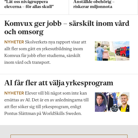
”Låt oss nivågruppera
Anställde obehörig –
eleverna – för allas skull”
riskerar miljonnota
Komvux ger jobb – särskilt inom vård
och omsorg
NYHETER
Skolverkets nya rapport visar att
allt fler som gått en yrkesutbildning inom
Komvux får jobb efter studierna, särskilt
inom vård och transport.
AI får fler att välja yrkesprogram
NYHETER
Elever vill bli något som inte kan
ersättas av AI. Det är en av anledningarna till
att fler söker sig till yrkesprogram, enligt
Pontus Slättman på WorldSkills Sweden.