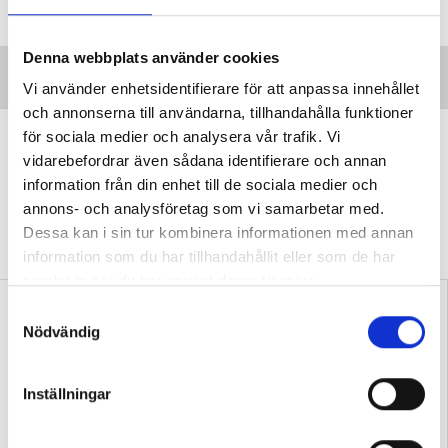
Denna webbplats använder cookies
Vi använder enhetsidentifierare för att anpassa innehållet
och annonserna till användarna, tillhandahålla funktioner
Yrkesläraren: Slopa
för sociala medier och analysera vår trafik. Vi
vidarebefordrar även sådana identifierare och annan
motivationsretoriken
information från din enhet till de sociala medier och
KRÖNIKA
Tänk om motivation inte är
annons- och analysföretag som vi samarbetar med.
startpunkten utan slutresultatet? skriver
Dessa kan i sin tur kombinera informationen med annan
yrkesläraren Therese Blomqvist.
information som du har tillhandahållit eller som de har
samlat in när du har använt deras tjänster.
S
Nödvändig
a
m
t
Inställningar
y
Blomqvist: Skolan räknar
Emil Karlsson: Vi ska lära
c
timmar men missar kvalitet
eleverna hantera yrkets