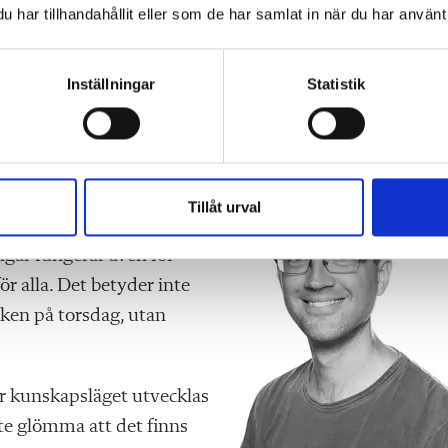
r fram till en adhd-diagnos och skickar
har tillhandahållit eller som de har samlat in när du har använt 
ehöver anpassas efter detta. Men det visste vi ju reda
eamet, kanske ett år tidigare! Vi kan redan där prova oss
Inställningar
Statistik
t vi ska anpassa utifrån elevens svårigheter, det krävs
Tillåt urval
ara en skola för alla, så
ngar fun­gerar även för
r alla. Det betyder inte
oken på torsdag, utan
hur kunskapsläget utvecklas
inte glömma att det finns