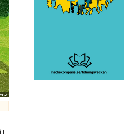
anov
ll