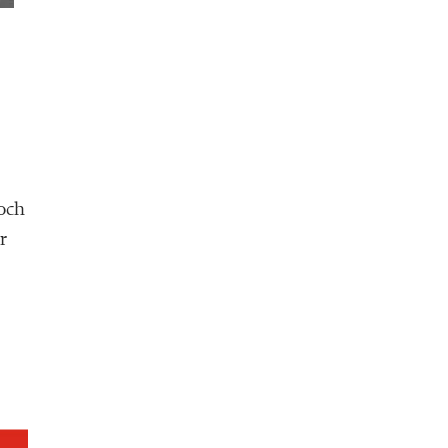
 och
r