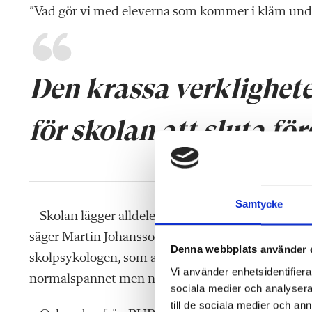
”Vad gör vi med eleverna som kommer i kläm unde
Den krassa verkligheten
för skolan att sluta fö
Samtycke
– Skolan lägger alldeles för mycket tid och energi 
säger Martin Johansson. Under tiden går man bara 
Denna webbplats använder 
skolpsykologen, som allt som oftast bara bekräfta
Vi använder enhetsidentifierar
normalspannet men något lågt arbetsminne, och at
sociala medier och analysera 
till de sociala medier och a