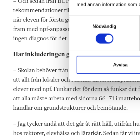
– Och sedan från BUP, halvåret senare, som komme
med annan information som du 
rekommendationer till skolan att undervisningen b
S
när eleven för första gången togs upp i elevhälsot
Nödvändig
a
fram med npf-anpassningar. Det står i skollagen at
m
ingen diagnos för det.
t
y
Har inkluderingen gått för långt?
c
k
Avvisa
– Skolan behöver från början ha tänket att det ska v
e
s
att allt från lokaler och schema till lektionsplaneri
v
elever med npf. Funkar det för dem så funkar det fö
a
att alla måste arbeta med sidorna 66–71 i matteb
l
handlar om grundstrukturer och bemötande.
– Jag tycker ändå att det går åt rätt håll, utifrån 
hos rektorer, elevhälsa och lärarkår. Sedan får vi 