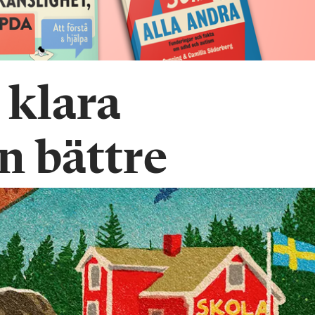
 klara
n bättre