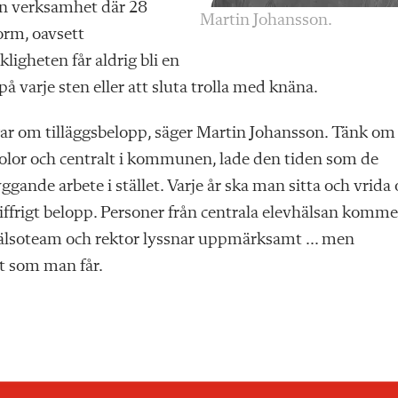
 en verksamhet där 28
Martin Johansson.
norm, oavsett
igheten får aldrig bli en
på varje sten eller att sluta trolla med knäna.
ar om tilläggsbelopp, säger Martin Johansson. Tänk om
kolor och centralt i kommunen, lade den tiden som de
gande arbete i stället. Varje år ska man sitta och vrida
siffrigt belopp. Personer från centrala elevhälsan komme
vhälsoteam och rektor lyssnar uppmärksamt … men
et som man får.