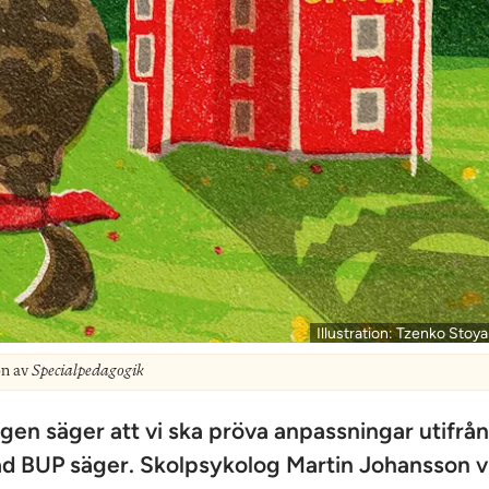
Illustration: Tzenko Stoy
on av
Specialpedagogik
gen säger att vi ska pröva anpassningar utifrån
vad BUP säger. ­Skolpsykolog Martin Johansson vi