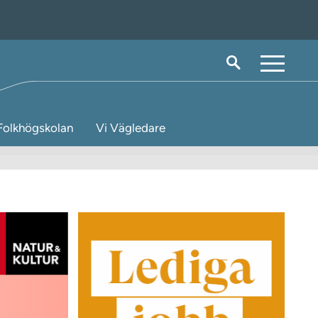
M
e
n
Folkhögskolan
Vi Vägledare
y