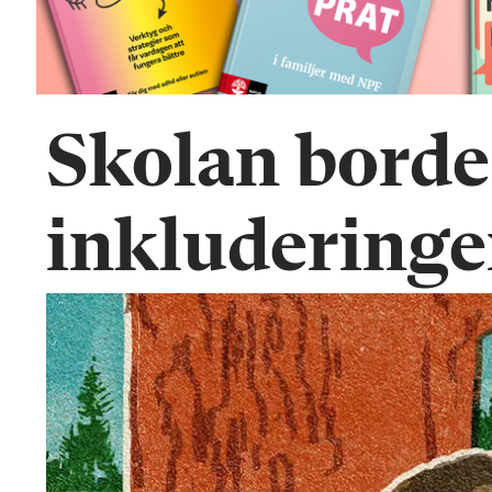
n
Skolan borde
inkluderinge