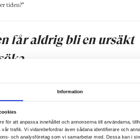
r tiden?”
 får aldrig bli en ursäkt
rsöka.
Information
på att eleven
kanske
har npf och på vikten av utredning,
och väntar på resultatet från utredningen. Först från
cookies
r det man redan visste, att eleven har en begåvning ino
e för att anpassa innehållet och annonserna till användarna, tillh
t det kan finnas anledning att utreda vidare.
vår trafik. Vi vidarebefordrar även sådana identifierare och anna
nnons- och analysföretag som vi samarbetar med. Dessa kan i sin