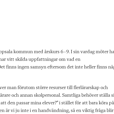
Uppsala kommun med årskurs 6–9. I sin vardag möter h
 har vitt skilda uppfattningar om vad en
Det finns ingen samsyn eftersom det inte heller finns nå
er man förutom större resurser till flerlärarskap och
lärare och annan skolpersonal. Samtliga behöver ställa s
tt den passar mina elever?” i stället för att bara köra på
 är vi ju inte i en handvändning, så en viktig fråga blir