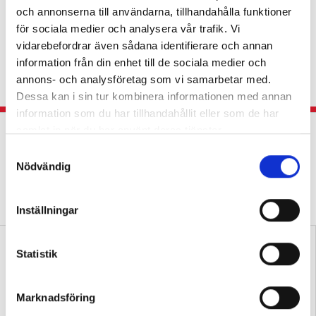
Eva Söderberg:
I slöjd går
och annonserna till användarna, tillhandahålla funktioner
det inte att vakna till i
för sociala medier och analysera vår trafik. Vi
vidarebefordrar även sådana identifierare och annan
slutet av terminen
information från din enhet till de sociala medier och
KRÖNIKA
Slöjdläraren: ”Finns inga genvägar,
annons- och analysföretag som vi samarbetar med.
varje lektion räknas.”
Dessa kan i sin tur kombinera informationen med annan
information som du har tillhandahållit eller som de har
samlat in när du har använt deras tjänster.
Dagliga löpturer skapar lugn och färre
konflikter
S
Nödvändig
a
LEKTIONSTIPSET
Idrottsläraren om
m
satsningen: ”Idén är både enkel och genial.”
t
Inställningar
y
c
k
Statistik
e
s
Marknadsföring
v