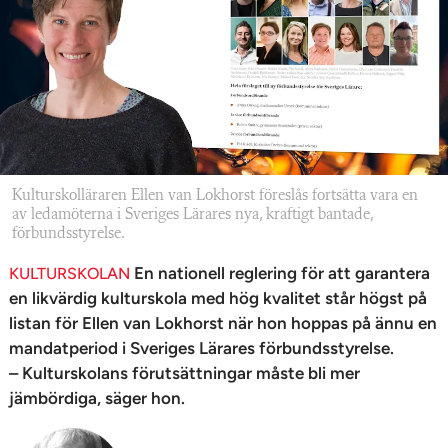
n
Kulturskolläraren Ellen van Lokhorst föreslås fortsätta vara en
av ledamöterna i Sveriges Lärares nya, kraftigt bantade,
förbundsstyrelse.
En nationell reglering för att garantera
KULTURSKOLAN
en likvärdig kulturskola med hög kvalitet står högst på
listan för Ellen van Lokhorst när hon hoppas på ännu en
mandatperiod i Sveriges Lärares förbundsstyrelse.
– Kulturskolans förutsättningar måste bli mer
jämbördiga, säger hon.