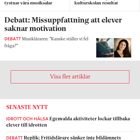
tystnar våra musiksalar
kulturskolan resultat
Debatt: Missuppfattning att elever
saknar motivation
DEBATT
Musikläraren: ”Kanske ställer vi fel
fråga?”
Visa fler artiklar
SENASTE NYTT
IDROTT OCH HÄLSA
Egenvalda aktiviteter lockar tillbaka
elever till idrotten
DEBATT
Replik: Fritidslärare sänker inte bildämnets