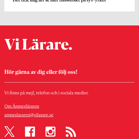
”Det fick mig att se mer filosofiskt på syv-yrket”
Hör gärna av dig eller följ oss!
Vi finns på mejl, telefon och i sociala medier.
Om Ämnesläraren
amneslararen@vilarare.se