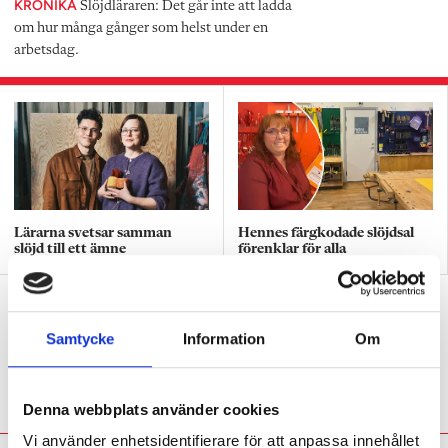
KRÖNIKA
Slöjdläraren: Det går inte att ladda
om hur många gånger som helst under en
arbetsdag.
Lärarna svetsar samman
Hennes färgkodade slöjdsal
slöjd till ett ämne
förenklar för alla
Därför får tjejer mycket högre betyg
än killar i bild
Samtycke
Information
Om
BETYG
Forskaren: ”En del pojkar kan ha svårt
med tålamodet.”
Denna webbplats använder cookies
Vi använder enhetsidentifierare för att anpassa innehållet