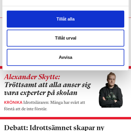
a
Bör praktisk-estetiska
Fördjupning lyfter elever i
l
ämnen ha nationella prov?
idrotten
Tillåt alla
Alexander Skytte:
Lärarens
skådespel är extremt
Tillåt urval
effektivt
KRÖNIKA
Idrottsläraren: Varför gör jag inte
Avvisa
alltid så här?
Alexander Skytte:
Tröttsamt att alla anser sig
vara experter på skolan
KRÖNIKA
Idrottsläraren: Många har svårt att
förstå att de inte förstår.
Debatt: Idrottsämnet skapar ny