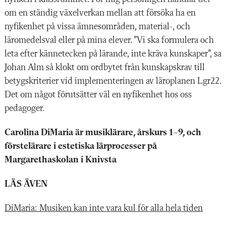
om en ständig växelverkan mellan att försöka ha en
nyfikenhet på vissa ämnesområden, material-, och
läromedelsval eller på mina elever.
”Vi ska formulera och
leta efter kännetecken på lä
rande, inte kräva kunskaper”, sa
Johan Alm så klokt om ordbytet från kunskapskrav till
betygs­kriterier vid implementeringen av läroplanen Lgr22.
Det om något förutsätter väl en nyfikenhet hos oss
pedagoger.
Carolina DiMaria är musiklärare, årskurs 1–9, och
förstelärare i estetiska lärprocesser på
Margarethaskolan i Knivsta
LÄS ÄVEN
DiMaria: Musiken kan inte vara kul för alla hela tiden