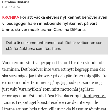
n
Carolina DiMaria
8 APR 2024
För att väcka elevers nyfikenhet behöver även
KRÖNIKA
vi pedagoger ha en inneboende nyfikenhet på vårt
ämne, skriver musikläraren Carolina DiMaria.
Detta är en kommenterande text. Det är skribenten som
står för åsikterna som förs fram.
V
arje terminsstart väljer jag ett ledord för den stundande
terminen. Det behöver inte vara ett nytt begrepp men det
ska vara något jag fokuserar på och påminner mig själv lite
extra om under terminens gång. Jag hade passande nog
just valt ”vara nyfiken” som mitt motto när jag läste
reportaget om Estlands höga Pisaplacering i
tidningen Vi
Lärare
. I reportaget konstaterade en av de intervjuade
lärarna att han hela tiden vill utveckla klassrumsövningar