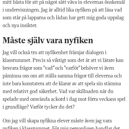
mitt bästa för att på något sätt väva in elevernas önskemål
i undervisningen. Jag är alltid lika nyfiken på att läsa vad
som står på lapparna och lådan har gett mig goda uppslag
och nya insikter.
Måste själv vara nyfiken
Jag vill också
tro att nyfikenhet främjar dialo
gen i
klassrummet. Precis så viktigt som det är att vi lärare kan
besvara frågor som ”vad” och ”varför” behöver vi även
påminna oss om att ställa samma frågor till eleverna och
inte bara konstatera att de klarar av att spela sin stämma
med relativt god säkerhet. Vad var skillnaden när du
spelade med omvända ackord i dag mot förra veckans spel
i grundläge? Varför tycker du det?
Om jag vill skapa nyfikna elever måste även jag vara
nyfiken i klassrummet. För mig personligen handlar det