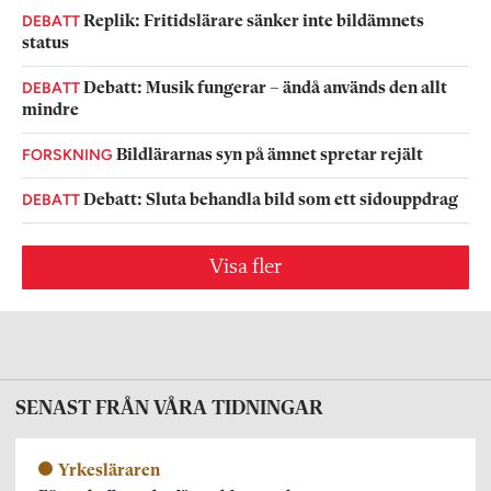
DEBATT
Replik: Fritidslärare sänker inte bildämnets
status
DEBATT
Debatt: Musik fungerar – ändå används den allt
mindre
FORSKNING
Bildlärarnas syn på ämnet spretar rejält
DEBATT
Debatt: Sluta behandla bild som ett sidouppdrag
Visa fler
SENAST FRÅN VÅRA TIDNINGAR
Yrkesläraren