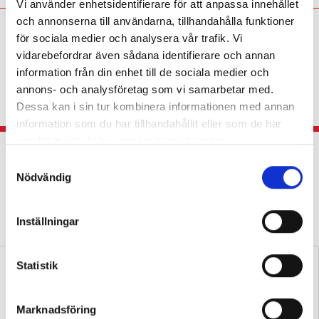
Vi använder enhetsidentifierare för att anpassa innehållet
och annonserna till användarna, tillhandahålla funktioner
Eva Söderberg:
I slöjd går
för sociala medier och analysera vår trafik. Vi
det inte att vakna till i
vidarebefordrar även sådana identifierare och annan
slutet av terminen
information från din enhet till de sociala medier och
annons- och analysföretag som vi samarbetar med.
KRÖNIKA
Slöjdläraren: ”Finns inga genvägar,
Dessa kan i sin tur kombinera informationen med annan
varje lektion räknas.”
information som du har tillhandahållit eller som de har
samlat in när du har använt deras tjänster.
Dagliga löpturer skapar lugn och färre
S
konflikter
Nödvändig
a
LEKTIONSTIPSET
m
Idrottsläraren om
satsningen: ”Idén är både enkel och genial.”
t
Inställningar
y
c
k
Statistik
e
s
Marknadsföring
v