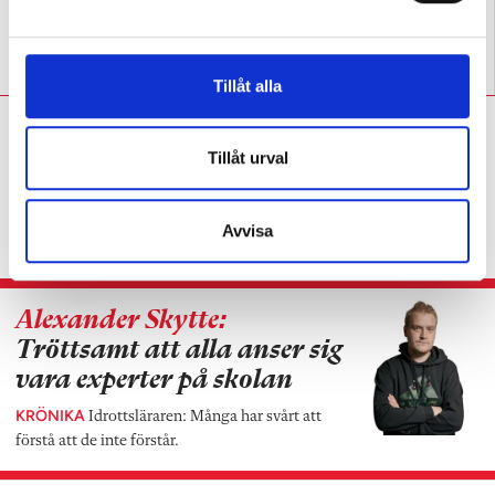
a
l
Bör praktisk-estetiska
Fördjupning lyfter elever i
ämnen ha nationella prov?
idrotten
Tillåt alla
Alexander Skytte:
Lärarens
skådespel är extremt
Tillåt urval
effektivt
KRÖNIKA
Idrottsläraren: Varför gör jag inte
Avvisa
alltid så här?
Alexander Skytte:
Tröttsamt att alla anser sig
vara experter på skolan
KRÖNIKA
Idrottsläraren: Många har svårt att
förstå att de inte förstår.