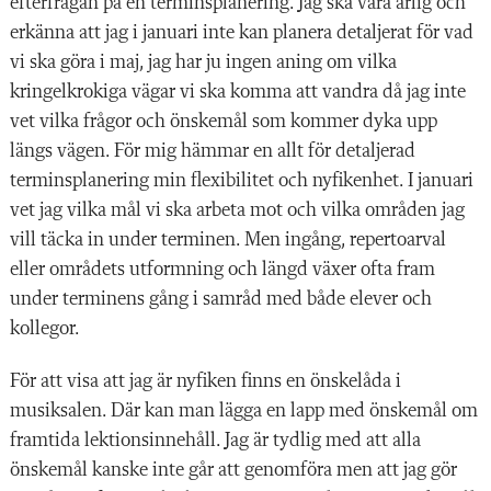
efterfrågan på en terminsplanering. Jag ska vara ärlig och
erkänna att jag i januari inte kan planera detaljerat för vad
vi ska göra i maj, jag har ju ingen aning om vilka
kringelkrokiga vägar vi ska komma att vandra då jag inte
vet vilka frågor och önskemål som kommer dyka upp
längs vägen. För
mig hämmar en allt för detaljerad
terminsplane
ring min flexibilitet och nyfikenhet. I januari
vet jag vilka mål vi ska arbeta mot och vilka områden jag
vill täcka in under terminen. Men ingång, repertoar­val
eller områdets utformning och längd växer ofta fram
under terminens gång i samråd med både elever och
kollegor.
För att visa att jag är nyfiken finns en önskelåda
i
musiksalen. Där kan man lägga en lapp med öns
kemål om
framtida lektionsinnehåll. Jag är tydlig med att alla
önskemål kanske inte går att genomföra men att jag gör