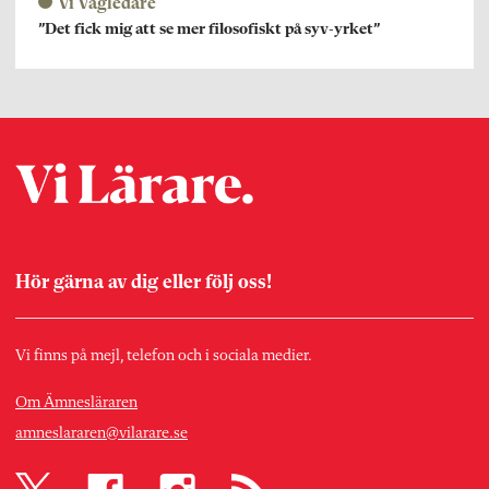
Vi Vägledare
”Det fick mig att se mer filosofiskt på syv-yrket”
Hör gärna av dig eller följ oss!
Vi finns på mejl, telefon och i sociala medier.
Om Ämnesläraren
amneslararen@vilarare.se