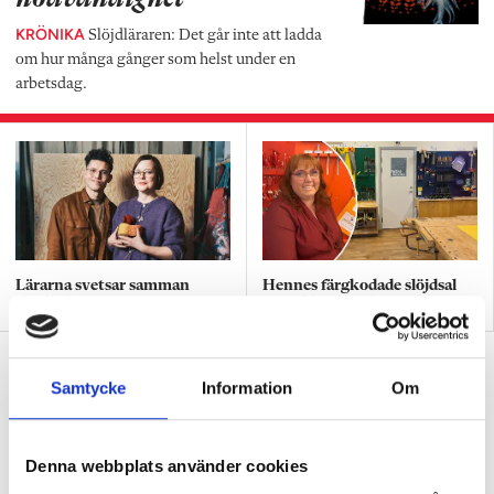
KRÖNIKA
Slöjdläraren: Det går inte att ladda
om hur många gånger som helst under en
arbetsdag.
Lärarna svetsar samman
Hennes färgkodade slöjdsal
slöjd till ett ämne
förenklar för alla
Därför får tjejer mycket högre betyg
Samtycke
Information
Om
än killar i bild
BETYG
Forskaren: ”En del pojkar kan ha svårt
med tålamodet.”
Denna webbplats använder cookies