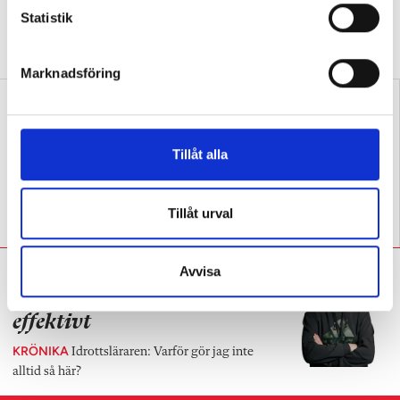
LEKTIONSTIPSET
k
Statistik
Idrottsläraren om
satsningen: ”Idén är både enkel och genial.”
e
s
Marknadsföring
v
a
l
Tillåt alla
Bör praktisk-estetiska
Fördjupning lyfter elever i
Tillåt urval
ämnen ha nationella prov?
idrotten
Avvisa
Alexander Skytte:
Lärarens
skådespel är extremt
effektivt
KRÖNIKA
Idrottsläraren: Varför gör jag inte
alltid så här?