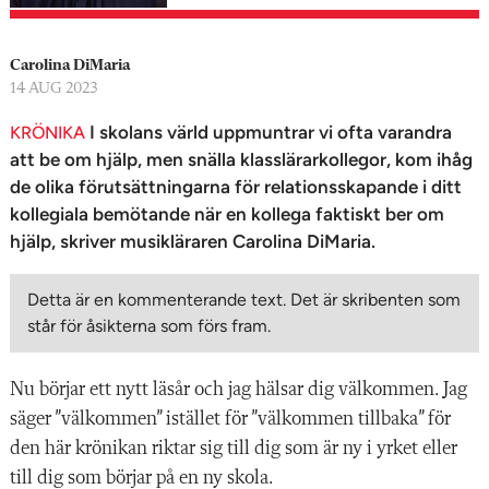
n
Carolina DiMaria
14 AUG 2023
I skolans värld uppmuntrar vi ofta varandra
KRÖNIKA
att be om hjälp, men snälla klasslärarkollegor, kom ihåg
de olika förutsättningarna för relationsskapande i ditt
kollegiala bemötande när en kollega faktiskt ber om
hjälp, skriver musikläraren Carolina DiMaria.
Detta är en kommenterande text. Det är skribenten som
står för åsikterna som förs fram.
Nu börjar ett nytt läsår och jag hälsar dig välkommen. Jag
säger ”välkommen” istället för ”välkommen tillbaka” för
den här krönikan riktar sig till dig som är ny i yrket eller
till dig som börjar på en ny skola.