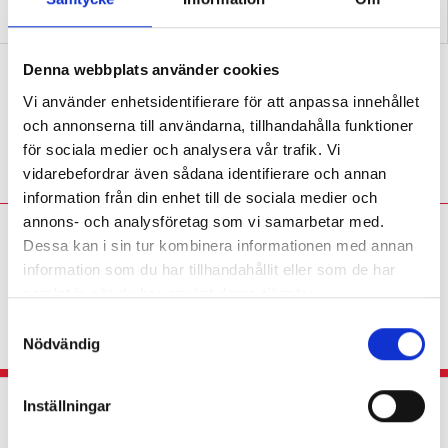
Lärarna svetsar samman
Hennes färgkodade slöjdsal
slöjd till ett ämne
förenklar för alla
Därför får tjejer mycket högre betyg
Denna webbplats använder cookies
än killar i bild
Vi använder enhetsidentifierare för att anpassa innehållet
och annonserna till användarna, tillhandahålla funktioner
BETYG
Forskaren: ”En del pojkar kan ha svårt
för sociala medier och analysera vår trafik. Vi
med tålamodet.”
vidarebefordrar även sådana identifierare och annan
information från din enhet till de sociala medier och
annons- och analysföretag som vi samarbetar med.
Eva Söderberg:
I slöjd går
Dessa kan i sin tur kombinera informationen med annan
det inte att vakna till i
information som du har tillhandahållit eller som de har
slutet av terminen
samlat in när du har använt deras tjänster.
KRÖNIKA
Slöjdläraren: ”Finns inga genvägar,
S
varje lektion räknas.”
Nödvändig
a
m
t
Dagliga löpturer skapar lugn och färre
Inställningar
y
konflikter
c