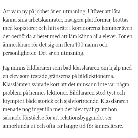
Att vara ny på jobbet är en utmaning. Utöver att lära
känna sina arbetskamrater, navigera plattformar, brottas
med kopiatorer och hitta rätt i korridorerna kommer även
det oerhörda arbetet med att lära känna alla elever. För en
ämneslärare rör det sig om flera 100 namn och
personligheter. Det är en utmaning.
Jag minns bildläraren som bad klassläraren om hjälp med
en elev som testade gränserna på bildlektionerna.
Klassläraren svarade kort att det minsann inte var några
problem på hennes lektioner. Bildläraren stod tyst och
krympte i både storlek och självförtroende. Klassläraren
menade nog inget illa men det blev tydligt att hon
saknade förståelse för att relationsbyggandet ser
annorlunda ut och ofta tar längre tid för ämneslärare.