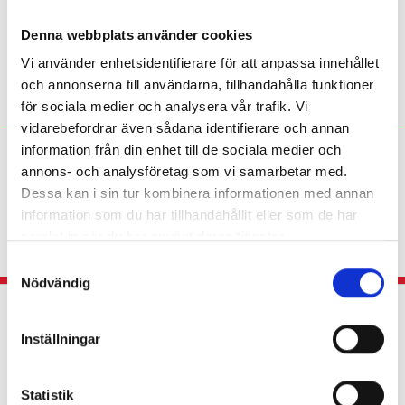
Därför får tjejer mycket högre betyg
än killar i bild
Denna webbplats använder cookies
BETYG
Vi använder enhetsidentifierare för att anpassa innehållet
Forskaren: ”En del pojkar kan ha svårt
med tålamodet.”
och annonserna till användarna, tillhandahålla funktioner
för sociala medier och analysera vår trafik. Vi
vidarebefordrar även sådana identifierare och annan
information från din enhet till de sociala medier och
Eva Söderberg:
I slöjd går
annons- och analysföretag som vi samarbetar med.
det inte att vakna till i
Dessa kan i sin tur kombinera informationen med annan
slutet av terminen
information som du har tillhandahållit eller som de har
KRÖNIKA
Slöjdläraren: ”Finns inga genvägar,
samlat in när du har använt deras tjänster.
varje lektion räknas.”
S
Nödvändig
a
Dagliga löpturer skapar lugn och färre
m
t
konflikter
Inställningar
y
LEKTIONSTIPSET
Idrottsläraren om
c
satsningen: ”Idén är både enkel och genial.”
k
Statistik