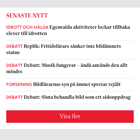
SENASTE NYTT
IDROTT OCH HÄLSA
Egenvalda aktiviteter lockar tillbaka
elever till idrotten
DEBATT
Replik: Fritidslärare sänker inte bildämnets
status
DEBATT
Debatt: Musik fungerar – ändå används den allt
mindre
FORSKNING
Bildlärarnas syn på ämnet spretar rejält
DEBATT
Debatt: Sluta behandla bild som ett sidouppdrag
Visa fler