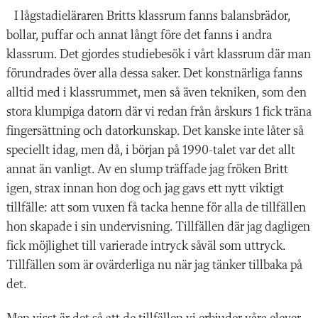
I lågstadieläraren Britts klassrum fanns balansbrädor,
bollar, puffar och annat långt före det fanns i andra
klassrum. Det gjordes studiebesök i vårt klassrum där man
förundrades över alla dessa saker. Det konstnärliga fanns
alltid med i klassrummet, men så även tekniken, som den
stora klumpiga datorn där vi redan från årskurs 1 fick träna
fingersättning och datorkunskap. Det kanske inte låter så
speciellt idag, men då, i början på 1990-talet var det allt
annat än vanligt. Av en slump träffade jag fröken Britt
igen, strax innan hon dog och jag gavs ett nytt viktigt
tillfälle: att som vuxen få tacka henne för alla de tillfällen
hon skapade i sin undervisning. Tillfällen där jag dagligen
fick möjlighet till varierade intryck såväl som uttryck.
Tillfällen som är ovärderliga nu när jag tänker tillbaka på
det.