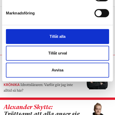
e
s
Marknadsföring
v
a
l
Tillåt alla
Bör praktisk-estetiska
Fördjupning lyfter elever i
ämnen ha nationella prov?
idrotten
Tillåt urval
Alexander Skytte:
Lärarens
skådespel är extremt
Avvisa
effektivt
KRÖNIKA
Idrottsläraren: Varför gör jag inte
alltid så här?
Alexander Skytte:
Tröttsamt att alla anser sig