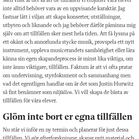
Men visst är det så att de tillfällen vi erbjuder våra elever
inte alltid behöver vara av en uppvisande karaktär. Jag
fastnar lätt i viljan att skapa konserter, utställningar,
utbyten och liknande och jag behöver därför påminna mig
själv om att tillfällen sker mest hela tiden. Att få lyssna på
ett okänt och annorlunda stycke musik, provspela ett nytt
instrument, uppleva musicerandets samhörighet eller lära
känna sin egen skapandeprocess är minst lika viktiga, om
inte ännu viktigare, tillfällen. Faktum är att vi ofta pratar
om undervisning, styrdokument och sammanhang men
vad det egentligen handlar om är det som Justin Hurwitz
så fint benämner som
tillfällen
. Vi vill skapa de bästa av
tillfällen för våra elever.
Glöm inte bort er egna tillfällen
Nu står vi inför en ny termin och planerar för just dessa
tillfällen. Vi gör efterforskningar, skapar nytt material och