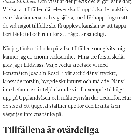
skapa tillfällen.
Och visst är det precis det vi gör varje dag.
Vi skapar tillfällen där elever ska få upptäcka de praktisk-
estetiska ämnena, och sig själva, med förhoppningen att
de vid något tillfälle ska få uppleva känslan av att tappa
bort både tid och rum för att något är så roligt.
När jag tänker tillbaka på vilka tillfällen som givits mig
känner jag en enorm tacksamhet. Mina tre första skolår
gick jag i bildklass. Varje vecka arbetade vi med
konstnären Joaquin Rosell i vår ateljé där vi tryckte,
krossade porslin, byggde skulpturer och målade. När vi
inte befann oss i ateljén kunde vi till exempel stå högst
upp på Upplandsåsen och måla Fyrisån där nedanför. Hur
de släpat ett tjugotal stafflier upp för den branta åsen
vågar jag inte ens tänka på.
Tillfällena är ovärdeliga