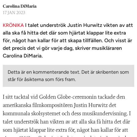
n
Carolina DiMaria
17 JAN 2023
I talet underströk Justin Hurwitz vikten av att
KRÖNIKA
alla ska få hitta det där som hjärtat klappar lite extra
för, något han kallar för att skapa tillfällen. Och visst är
det precis det vi gör varje dag, skriver musikläraren
Carolina DiMaria.
Detta är en kommenterande text. Det är skribenten som
står för åsikterna som förs fram.
I sitt tacktal vid Golden Globe-ceremonin tackade den
amerikanska filmkompositören Justin Hurwitz det
kommunala skolsystemet och dess musikundervisning. I
talet underströk han vikten av att alla ska få hitta det där
som hjärtat klappar lite extra för, något han kallar för att