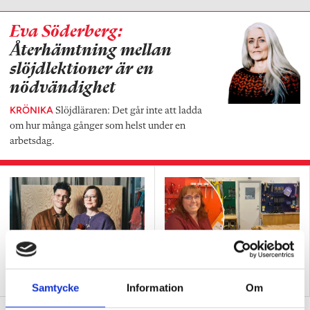
Eva Söderberg:
Återhämtning mellan
slöjdlektioner är en
nödvändighet
KRÖNIKA
Slöjdläraren: Det går inte att ladda
om hur många gånger som helst under en
arbetsdag.
Lärarna svetsar samman
Hennes färgkodade slöjdsal
slöjd till ett ämne
förenklar för alla
Samtycke
Information
Om