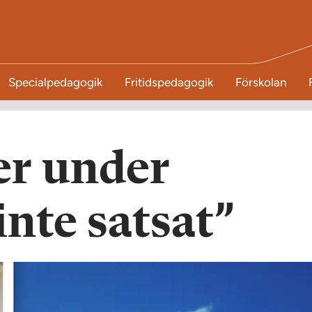
Specialpedagogik
Fritidspedagogik
Förskolan
er under
inte satsat”