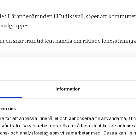
e i Lärandenämnden i Hudiksvall, säger att kommune
onalgrupper.
 inom en snar framtid kan handla om riktade lönesatsninga
ar in, till exempel bra arbetsmiljö eller fräscha och br
Information
 lönerna?
cookies
e för att anpassa innehållet och annonserna till användarna, tillh
ll exempel mer uppskatta det arbete som lärarna gör oc
vår trafik. Vi vidarebefordrar även sådana identifierare och anna
nnons- och analysföretag som vi samarbetar med. Dessa kan i sin