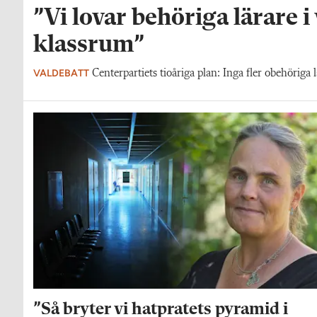
”Vi lovar behöriga lärare i
klassrum”
VALDEBATT
Centerpartiets tioåriga plan: Inga fler obehöriga l
”Så bryter vi hatpratets pyramid i