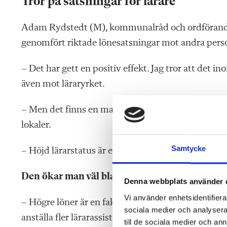
Tror på satsningar för lärare
Adam Rydstedt (M),
kommunalråd och ordförand
genomfört riktade lönesatsningar mot andra pers
– Det har gett en positiv effekt. Jag tror att det
även mot läraryrket.
– Men det finns en massa andra parametrar som spel
lokaler.
Samtycke
– Höjd lärarstatus är en annan viktig parameter.
Den ökar man väl bland annat genom att höja
Denna webbplats använder 
Vi använder enhetsidentifierar
– Högre löner är en faktor. Men även genom att ti
sociala medier och analysera 
anställa fler lärarassistenter.
till de sociala medier och a