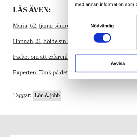
med annan information som du 
LÄS ÄVEN:
S
Maria, 62, tjänar sämre än sina nyexade kollegor
Nödvändig
a
m
t
Hannah, 31, höjde sin lön med 7 000 kr
y
c
Facket om att erfarenhet inte lönar sig: ”Förödand
k
Avvisa
e
Experten: Tänk på det här inför ditt lönesamtal
s
v
a
Taggar:
Lön & jobb
l