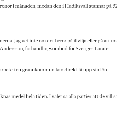
 kronor i månaden, medan den i Hudiksvall stannar på 3
nerna. Jag vet inte om det beror på illvilja eller på att m
n Andersson, förhandlingsombud för Sveriges Lärare
ll arbete i en grannkommun kan direkt få upp sin lön.
as medel hela tiden. I valet sa alla partier att de vill s