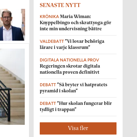
SENASTE NYTT
KRÖNIKA
Maria Wiman:
Knyppelbingo och skrattyoga gör
inte min undervisning bättre
VALDEBATT
”Vi lovar behöriga
lärare i varje klassrum”
DIGITALA NATIONELLA PROV
Regeringen skrotar digitala
nationella proven definitivt
DEBATT
”Så bryter vi hatpratets
pyramid i skolan”
DEBATT
”Hur skolan fungerar blir
tydligt i trappan”
Visa fler