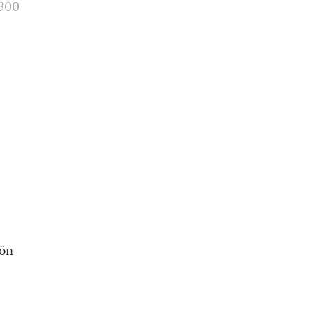
 300
lön