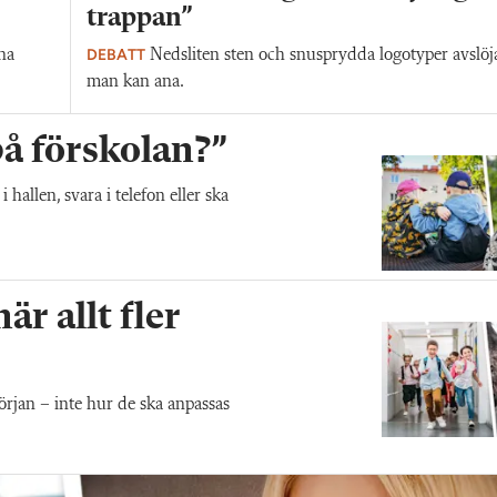
trappan”
DEBATT
na
Nedsliten sten och snusprydda logotyper avslöj
man kan ana.
 på förskolan?”
allen, svara i telefon eller ska
r allt fler
början – inte hur de ska anpassas