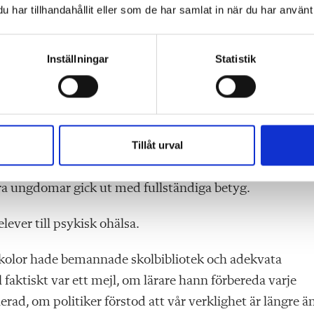
har tillhandahållit eller som de har samlat in när du har använt 
öja rösten för att vi inom ramen för anständighet ska
Inställningar
Statistik
 elever istället. Tänk om vi hade beslutsfattare som
t satsa på våra barn. Tänk om vi på golvet slapp bekymr
 grunden till det sköra korthus vi jobbar i.
Tillåt urval
åra ungdomar gick ut med fullständiga betyg.
lever till psykisk ohälsa.
skolor hade bemannade skolbibliotek och adekvata
faktiskt var ett mejl, om lärare hann förbereda varje
rad, om politiker förstod att vår verklighet är längre ä