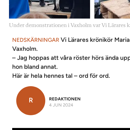
Under demonstrationen i Vaxholm var Vi Lärares k
Vi Lärares krönikör Maria
NEDSKÄRNINGAR
Vaxholm.
– Jag hoppas att våra röster hörs ända upp 
hon bland annat.
Här är hela hennes tal – ord för ord.
R
REDAKTIONEN
4 JUN 2024