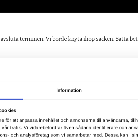
t avsluta terminen. Vi borde knyta ihop säcken. Sätta be
xtra på de elever som behöver det som mest. Vi skulle
garna innan semestern.
r.
Information
cookies
e för att anpassa innehållet och annonserna till användarna, tillh
 svensk skola idag. Att vi ikväll ska behöva stå här och b
vår trafik. Vi vidarebefordrar även sådana identifierare och anna
nnons- och analysföretag som vi samarbetar med. Dessa kan i sin