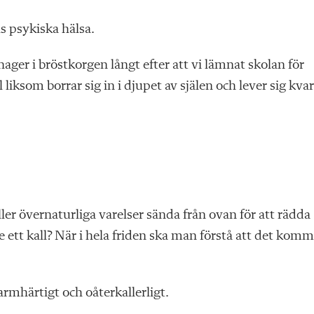
 psykiska hälsa.
ager i bröstkorgen långt efter att vi lämnat skolan för
 liksom borrar sig in i djupet av själen och lever sig kvar
ller övernaturliga varelser sända från ovan för att rädda
te ett kall? När i hela friden ska man förstå att det kom
armhärtigt och oåterkallerligt.