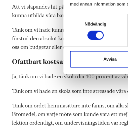
med annan information som du 
Att vi släpandes hit på hörntänderna ska behöva h
kunna utbilda våra barn.
S
Nödvändig
a
Tänk om vi hade kunnat lägga tid och kraft på våra
m
t
förstod den absolut kompromisslösa vinsten av at
y
oss om budgetar eller det trasiga skolsystem som är
c
k
Avvisa
Ofattbart kostsamt i längden
e
s
Ja, tänk om vi hade en skola där 100 procent av v
v
a
Tänk om vi hade en skola som inte stressade våra e
l
Tänk om ordet hemmasittare inte fanns, om alla 
läromedel, om varje möte som kunde vara ett mejl 
lektion ordentligt, om undervisningstiden var regle