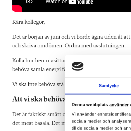
Kära kollegor,
Det är början av juni och vi borde ägna tiden åt at
och skriva omdömen. Ordna med avslutningen.
Kolla hur hemmasittaren mår. Kanske krama lite e
behöva samla energi för att hålla ihop de sista da
Vi ska inte behöva stå här och be om självklarhete
Samtycke
Att vi ska behöva höja rösten
Denna webbplats använder 
Vi använder enhetsidentifierar
Det är faktiskt smått ofattbart hur det har blivit i
sociala medier och analysera 
det mest basala. Det mest grundläggande.
till de sociala medier och a