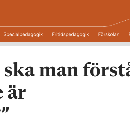
Specialpedagogik
Fritidspedagogik
Förskolan
ska man först
e är
?”