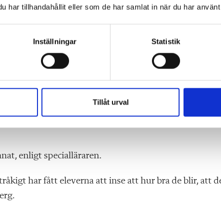
har tillhandahållit eller som de har samlat in när du har använt 
er som inte förstod vikten av insatsen fick låg ökning, 
fått högt resultat, säger hon.
Inställningar
Statistik
r ökat 50 procent är inte den som läser flest ord idag. U
ga läsare blir jätteglada när de märker att de blir bätt
Tillåt urval
nat, enligt specialläraren.
åkigt har fått eleverna att inse att hur bra de blir, att d
erg.