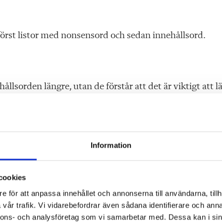
först listor med nonsensord och sedan innehållsord.
ållsorden längre, utan de förstår att det är viktigt att l
 ganska mycket och missat innehåll, även om de själva
Information
åt, som läser 181 ord, men vid 150 så läser du med flyt oc
cookies
e för att anpassa innehållet och annonserna till användarna, tillh
vår trafik. Vi vidarebefordrar även sådana identifierare och anna
h 50 procent.
nnons- och analysföretag som vi samarbetar med. Dessa kan i sin