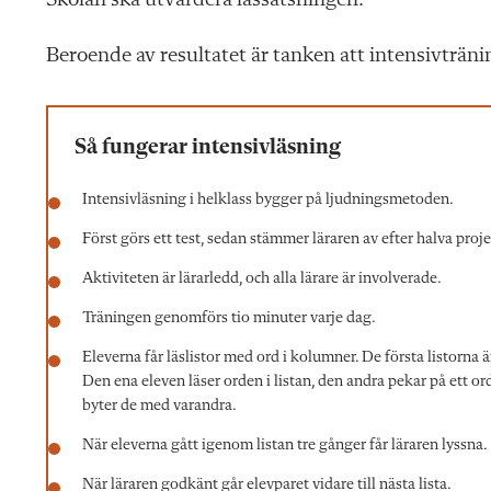
Beroende av resultatet är tanken att intensivtränin
Så fungerar intensivläsning
Intensivläsning i helklass bygger på ljudningsmetoden.
Först görs ett test, sedan stämmer läraren av efter halva pro
Aktiviteten är lärarledd, och alla lärare är involverade.
Träningen genomförs tio minuter varje dag.
Eleverna får läslistor med ord i kolumner. De första listorn
Den ena eleven läser orden i listan, den andra pekar på ett ord o
byter de med varandra.
När eleverna gått igenom listan tre gånger får läraren lyssna.
När läraren godkänt går elevparet vidare till nästa lista.