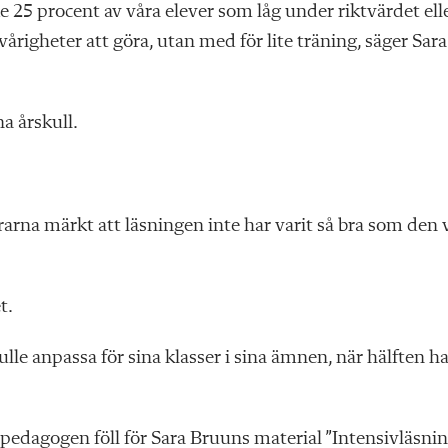
ke 25 procent av våra elever som låg under riktvärdet ell
vårigheter att göra, utan med för lite träning, säger Sara
a årskull.
arna märkt att läsningen inte har varit så bra som den 
t.
lle anpassa för sina klasser i sina ämnen, när hälften h
pedagogen föll för Sara Bruuns material ”Intensivläsnin