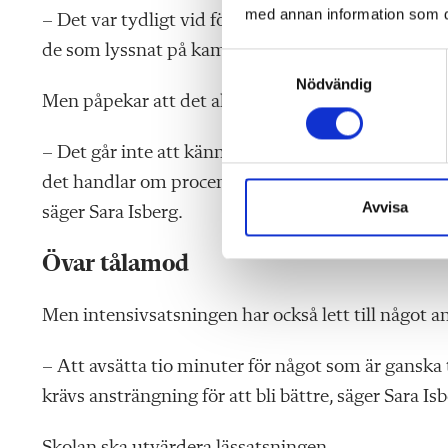
med annan information som du 
– Det var tydligt vid första avstämningen att elev
de som lyssnat på kamrater som tagit det på allvar 
S
Nödvändig
a
Men påpekar att det aldrig varit fråga om tävling.
m
t
– Det går inte att känna sig dålig, den elev som ha
y
c
det handlar om procent. De som upplevt sig som sva
k
Avvisa
säger Sara Isberg.
e
s
Övar tålamod
v
a
Men intensivsatsningen har också lett till något an
l
– Att avsätta tio minuter för något som är ganska tr
krävs ansträngning för att bli bättre, säger Sara Isb
Skolan ska utvärdera lässatsningen.