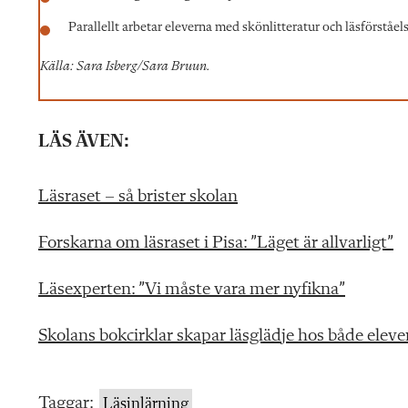
Parallellt arbetar eleverna med skönlitteratur och läsförståel
Källa: Sara Isberg/Sara Bruun.
LÄS ÄVEN:
Läsraset – så brister skolan
Forskarna om läsraset i Pisa: ”Läget är allvarligt”
Läsexperten: ”Vi måste vara mer nyfikna”
Skolans bokcirklar skapar läsglädje hos både elever
Taggar:
Läsinlärning