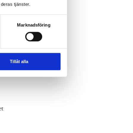
deras tjänster.
men
Marknadsföring
tan
re,
Tillåt alla
et