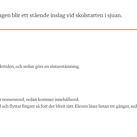
gen blir ett stående inslag vid skolstarten i sjuan.
jekttiden, och sedan görs en slutavstämning.
a är nonsensord, sedan kommer innehållsord.
ch flyttar fingret så fort det blivit rätt. Eleven läser listan tre gånger, se