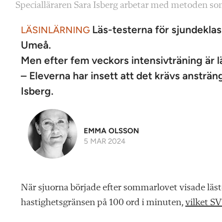
Specialläraren Sara Isberg arbetar med metoden som
Läs-testerna för sjundeklas
LÄSINLÄRNING
Umeå.
Men efter fem veckors intensivträning är l
– Eleverna har insett att det krävs ansträng
Isberg.
EMMA OLSSON
5 MAR 2024
När sjuorna började efter sommarlovet visade lästes
hastighetsgränsen på 100 ord i minuten,
vilket SV