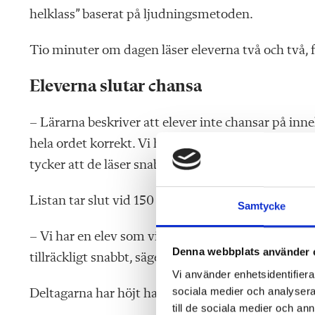
helklass” baserat på ljudningsmetoden.
Tio minuter om dagen läser eleverna två och två, 
Eleverna slutar chansa
– Lärarna beskriver att elever inte chansar på inneh
hela ordet korrekt. Vi har elever som har chansat
tycker att de läser snabbt, säger hon.
Listan tar slut vid 150 ord, nivån för årskurs nio.
Samtycke
– Vi har en elev som vi gjorde en ytterligare lista 
Denna webbplats använder 
tillräckligt snabbt, säger Sara Isberg.
Vi använder enhetsidentifierar
sociala medier och analysera 
Deltagarna har höjt hastigheten med mellan 10 oc
till de sociala medier och a