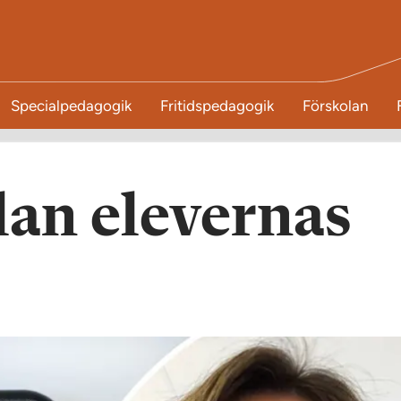
Specialpedagogik
Fritidspedagogik
Förskolan
lan elevernas