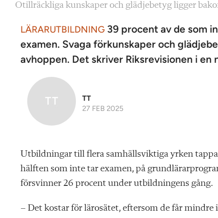
Otillräckliga kunskaper och glädjebetyg ligger bak
39 procent av de som in
LÄRARUTBILDNING
examen. Svaga förkunskaper och glädjebety
avhoppen. Det skriver Riksrevisionen i en 
TT
27 FEB 2025
Utbildningar till flera samhällsviktiga yrken tapp
hälften som inte tar examen, på grundlärarprogr
försvinner 26 procent under utbildningens gång.
– Det kostar för lärosätet, eftersom de får mindre