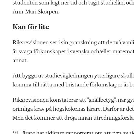
studenten som lagt ner tid och tagit studielån, och
Ann-Mari Skorpen.
Kan för lite
Riksrevisionen ser i sin granskning att de två van
är svaga förkunskaper i svenska och/eller matemat
annat.
Att bygga ut studievägledningen ytterligare skul
komma till rätta med bristande förkunskaper är be
Riksrevisionen konstaterar att "snällbetyg", när g
orimliga krav på högskolornas lärare. Därför är de
Men det kommer att dröja innan utredningsförslag 
Vi Lärare har tidigare rapporterat om att fyra av t