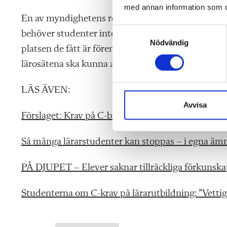
med annan information som du 
En av myndighetens rekommendationer till regeringe
S
behöver studenter inte meddela att de lämnar utbi
Nödvändig
a
platsen de fått är förenad med få krav, enligt Riks
m
lärosätena ska kunna arbeta förebyggande.
t
y
LÄS ÄVEN:
c
k
Avvisa
Förslaget: Krav på C-betyg för framtida lärarstude
e
s
v
Så många lärarstudenter kan stoppas – i egna äm
a
l
PÅ DJUPET – Elever saknar tillräckliga förkunska
Studenterna om C-krav på lärarutbildning: ”Vettig