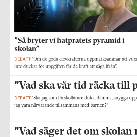
”Så bryter vi hatpratets pyramid i
skolan”
DEBATT
”Om de goda elevkrafterna uppmärksammar att vux
inte duckar för uppgiften får de kraft att säga ifrån”.
”Vad ska vår tid räcka till
DEBATT
”Ska jag som förskollärare duka, damma, snygga upp i h
jag vara närvarande tillsammans med barnen?”
”Vad säger det om skolan nä