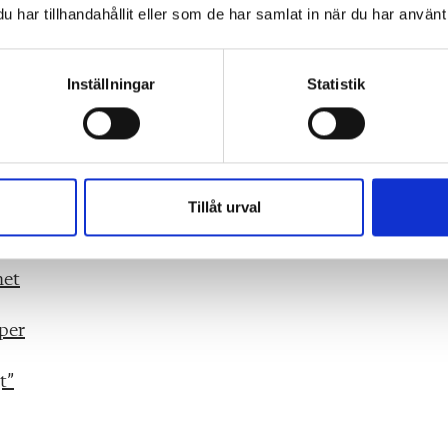
har tillhandahållit eller som de har samlat in när du har använt 
n är i alla fall att ställa högre krav på studenterna. I
ldningen, än mindre varför, vilket skickar en signal om 
Inställningar
Statistik
revisionen. Obligatorisk rapportering är helt centralt om
Tillåt urval
nter
net
per
t”