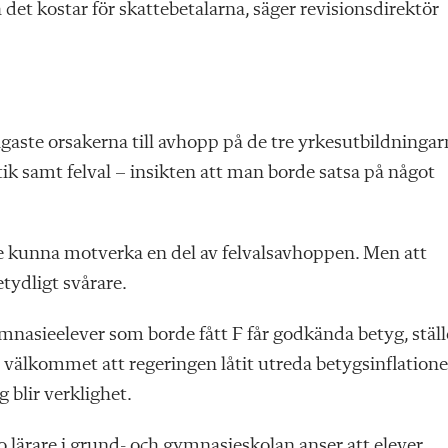
 det kostar för skattebetalarna, säger revisionsdirektör
ligaste orsakerna till avhopp på de tre yrkesutbildninga
ik samt felval – insikten att man borde satsa på något
le kunna motverka en del av felvalsavhoppen. Men att
tydligt svårare.
ymnasieelever som borde fått F får godkända betyg, ställ
t välkommet att regeringen låtit utreda betygsinflatione
blir verklighet.
io lärare i grund- och gymnasieskolan anser att
elever