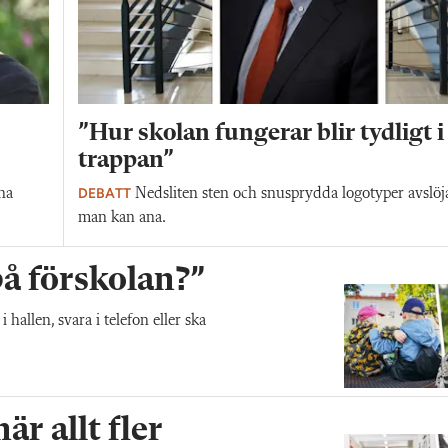
”Hur skolan fungerar blir tydligt i
trappan”
DEBATT
na
Nedsliten sten och snusprydda logotyper avslöj
man kan ana.
 på förskolan?”
allen, svara i telefon eller ska
r allt fler