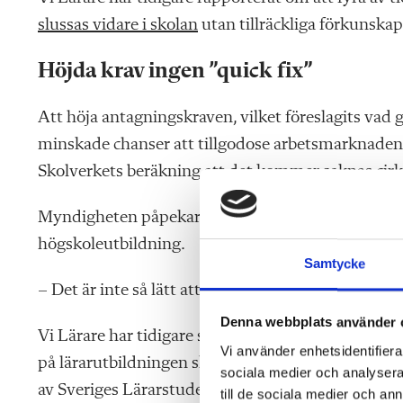
slussas vidare i skolan
utan tillräckliga förkunskap
Höjda krav ingen ”quick fix”
Att höja antagningskraven, vilket föreslagits vad 
minskade chanser att tillgodose arbetsmarknadens 
Skolverkets beräkning att det kommer saknas cirk
Myndigheten påpekar att en hel del av dem med låg
högskoleutbildning.
Samtycke
– Det är inte så lätt att lösa det här problemet. De
Denna webbplats använder 
Vi Lärare har tidigare skrivit om att utredningsfö
Vi använder enhetsidentifierar
på lärarutbildningen skulle stänga ute hälften av
sociala medier och analysera 
av Sveriges Lärarstudenter.
till de sociala medier och a