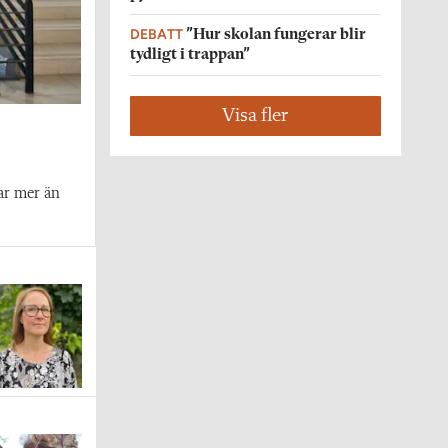
DEBATT
”Hur skolan fungerar blir
tydligt i trappan”
Visa fler
ar mer än