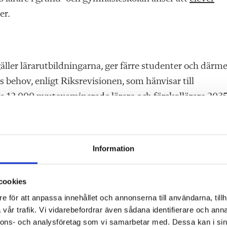
er.
gäller lärarutbildningarna, ger färre studenter och därm
behov, enligt Riksrevisionen, som hänvisar till
a 12 000 nyutexaminerade lärare och förskollärare 203
a meritvärden från gymnasiet faktiskt fullföljer sin
Information
t finns ingen "quick fix", säger Ann-Mari Skorpen.
cookies
rslaget att kräva minst betyget C i svenska för att komm
e för att anpassa innehållet och annonserna till användarna, tillh
 dagens lärarstudenter. Men också att
förslaget välkomn
vår trafik. Vi vidarebefordrar även sådana identifierare och anna
nnons- och analysföretag som vi samarbetar med. Dessa kan i sin