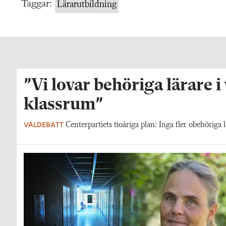
Taggar:
Lärarutbildning
”Vi lovar behöriga lärare i
klassrum”
VALDEBATT
Centerpartiets tioåriga plan: Inga fler obehöriga l