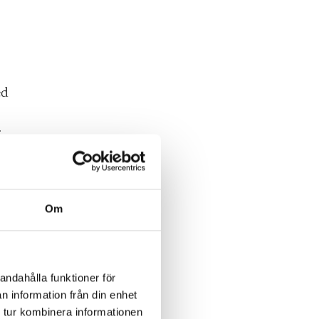
ed
5.
Om
a in
andahålla funktioner för
as
n information från din enhet
 tur kombinera informationen