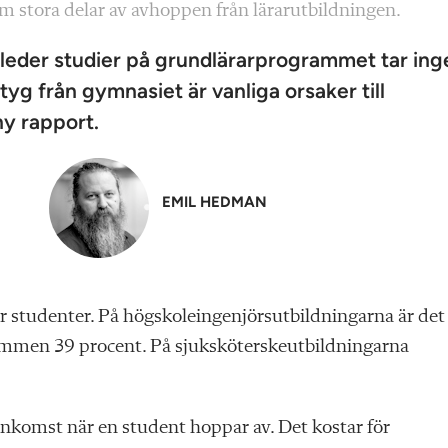
om stora delar av avhoppen från lärarutbildningen.
leder studier på grundlärarprogrammet tar ing
g från gymnasiet är vanliga orsaker till
ny rapport.
EMIL HEDMAN
ar studenter. På högskoleingenjörsutbildningarna är det
ammen 39 procent. På sjuksköterskeutbildningarna
 inkomst när en student hoppar av. Det kostar för