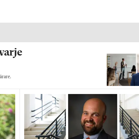
 varje
ärare.