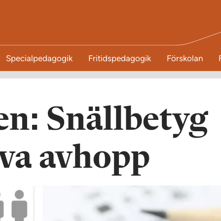
Specialpedagogik
Fritidspedagogik
Förskolan
en: Snällbetyg
va avhopp