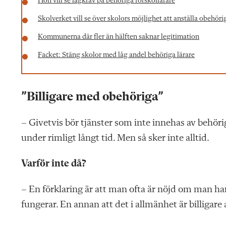
Hon vill se lagkrav på behöriga förskollärare
Skolverket vill se över skolors möjlighet att anställa obehöri
Kommunerna där fler än hälften saknar legitimation
Facket: Stäng skolor med låg andel behöriga lärare
”Billigare med obehöriga”
– Givetvis bör tjänster som inte innehas av beh
under rimligt långt tid. Men så sker inte alltid.
Varför inte då?
– En förklaring är att man ofta är nöjd om man ha
fungerar. En annan att det i allmänhet är billigare