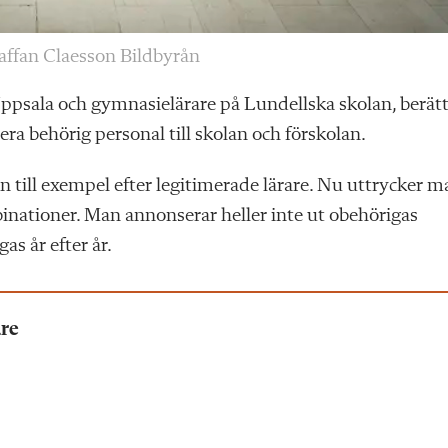
taffan Claesson Bildbyrån
 Uppsala och gymnasielärare på Lundellska skolan, berät
ra behörig personal till skolan och förskolan.
an till exempel efter legitimerade lärare. Nu uttrycker 
inationer. Man annonserar heller inte ut obehörigas
as år efter år.
are