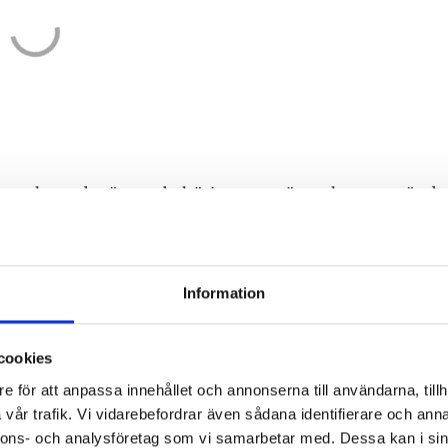
rmalt att det är en obehörig som möter eleverna när de
 ens hälften av grundskollärarna i kommuner som Ragund
inst ett ämne, enligt Skolverkets statistik.
Information
na behöriga och i Mellerud och Vårgårda cirka 10 proce
cookies
e för att anpassa innehållet och annonserna till användarna, tillh
vår trafik. Vi vidarebefordrar även sådana identifierare och anna
nnons- och analysföretag som vi samarbetar med. Dessa kan i sin