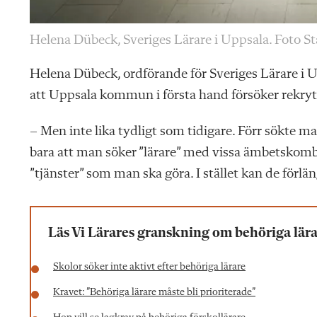
Helena Dübeck, Sveriges Lärare i Uppsala. Foto S
Helena Dübeck, ordförande
för Sveriges Lärare i
att Uppsala kommun i första hand försöker rekryte
– Men inte lika tydligt som tidigare. Förr sökte m
bara att man söker ”lärare” med vissa ämbetskomb
”tjänster” som man ska göra. I stället kan de förläng
Läs Vi Lärares granskning om behöriga lär
Skolor söker inte aktivt efter behöriga lärare
Kravet: ”Behöriga lärare måste bli prioriterade”