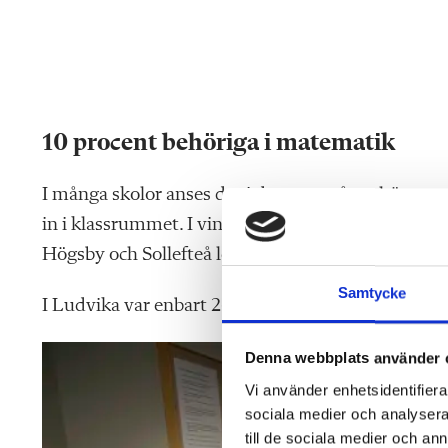
10 procent behöriga i matematik
I många skolor
anses det i dag som något högst no
in i klassrummet. I vintras var till exempel inte
Högsby och Sollefteå legitimerade och behöriga i m
Samtycke
I Ludvika var enbart 26 procent av matematiklärar
Denna webbplats använder 
Vi använder enhetsidentifierar
sociala medier och analysera 
till de sociala medier och a