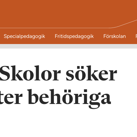
Specialpedagogik
Fritidspedagogik
Förskolan
Skolor söker
fter behöriga