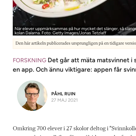
När elever uppmärksammas på hur mycket det slänger, så slänge
kolan Dalarna. Foto: Getty Images/Jonas Tetzlaff
Den här artikeln publicerades ursprungligen på en tidigare versi
Det går att mäta matsvinnet i sk
FORSKNING
en app. Och ännu viktigare: appen får svin
PÅHL RUIN
27 MAJ 2021
Omkring 700 elever i 27 skolor deltog i ”Svinnkoll