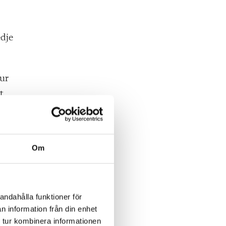
edje
hur
t
Om
sler
andahålla funktioner för
n information från din enhet
 tur kombinera informationen