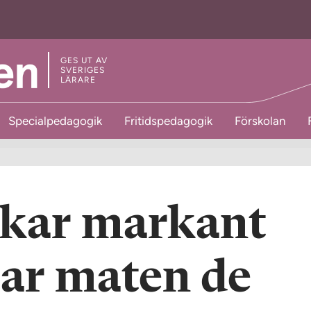
GES UT AV
SVERIGES
LÄRARE
Specialpedagogik
Fritidspedagogik
Förskolan
skar markant
tar maten de