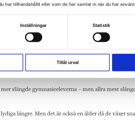
svart på vitt vad som slängs.
har tillhandahållit eller som de har samlat in när du har använt 
Inställningar
Statistik
t är mat som de ogillar, men skillnaden är inte så stor.
 tar för stora portioner, för många pannkakor till
Tillåt urval
ga över axeln när det är pannkakor? Jag tror mer på att
t mer slängde gymnasieeleverna – men allra mest släng
h lydiga längre. Men det är också en ålder då de växer sn