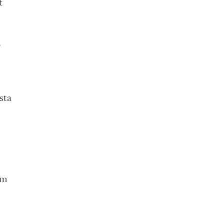
t
,
sta
om