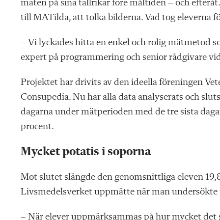
maten på sina tallrikar före måltiden – och efteråt.
till MATilda, att tolka bilderna. Vad tog eleverna
– Vi lyckades hitta en enkel och rolig mätmetod 
expert på programmering och senior rådgivare vi
Projektet har drivits av den ideella föreningen V
Consupedia. Nu har alla data analyserats och slut
dagarna under mätperioden med de tre sista dagar
procent.
Mycket potatis i soporna
Mot slutet slängde den genomsnittliga eleven 19,
Livsmedelsverket uppmätte när man undersökte tal
– När elever uppmärksammas på hur mycket det slän