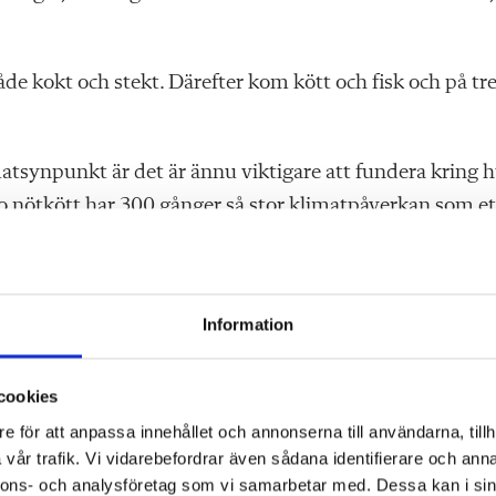
åde kokt och stekt. Därefter kom kött och fisk och på tr
matsynpunkt är det är ännu viktigare att fundera kring 
ilo nötkött har 300 gånger så stor klimatpåverkan som et
Information
unnat se vilka kötträtter som slängs oftare än andra. Kas
cookies
e för att anpassa innehållet och annonserna till användarna, tillh
am med vanliga enkäter?
vår trafik. Vi vidarebefordrar även sådana identifierare och anna
nnons- och analysföretag som vi samarbetar med. Dessa kan i sin