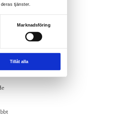
deras tjänster.
Marknadsföring
 De
Tillåt alla
 ge
de
abbt