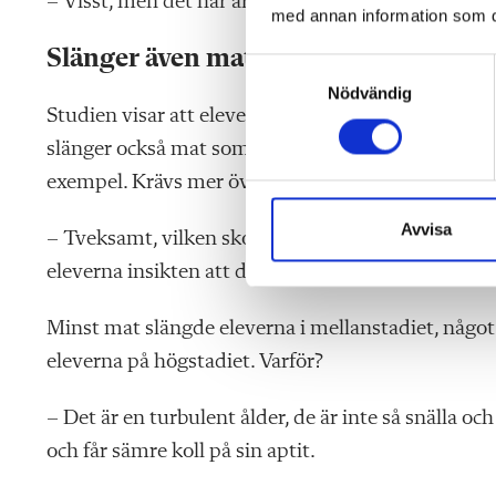
– Visst, men det här är mer träffsäkert. Här ser vi 
med annan information som du 
Slänger även mat de gillar
S
Nödvändig
a
Studien visar att eleverna slänger något mer när de
m
t
slänger också mat som de tycker om, eftersom de då
y
exempel. Krävs mer övervakning, eller?
c
k
Avvisa
– Tveksamt, vilken skola har personal som kan hän
e
eleverna insikten att de faktiskt slänger mat.
s
v
Minst mat slängde eleverna i mellanstadiet, någo
a
l
eleverna på högstadiet. Varför?
– Det är en turbulent ålder, de är inte så snälla oc
och får sämre koll på sin aptit.