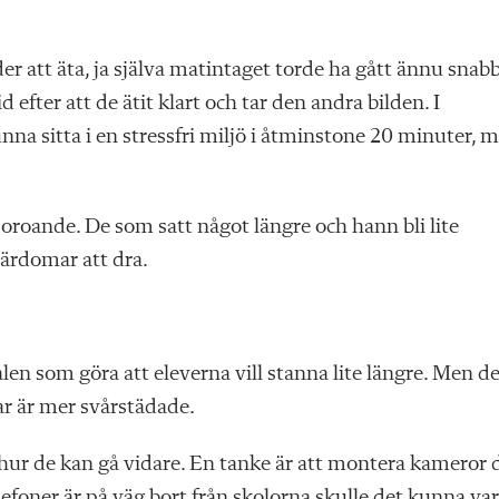
r att äta, ja själva matintaget torde ha gått ännu snab
 efter att de ätit klart och tar den andra bilden. I
nna sitta i en stressfri miljö i åtminstone 20 minuter, 
oroande. De som satt något längre och hann bli lite
lärdomar att dra.
en som göra att eleverna vill stanna lite längre. Men de
ar är mer svårstädade.
hur de kan gå vidare. En tanke är att montera kameror 
efoner är på väg bort från skolorna skulle det kunna va