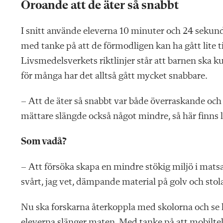
Oroande att de äter så snabbt
I snitt använde eleverna 10 minuter och 24 sekunde
med tanke på att de förmodligen kan ha gått lite tid
Livsmedelsverkets riktlinjer står att barnen ska ku
för många har det alltså gått mycket snabbare.
– Att de äter så snabbt var både överraskande och 
mättare slängde också något mindre, så här finns 
Som vadå?
– Att försöka skapa en mindre stökig miljö i matsal
svårt, jag vet, dämpande material på golv och stol
Nu ska forskarna återkoppla med skolorna och se 
eleverna slänger maten. Med tanke på att mobiltel