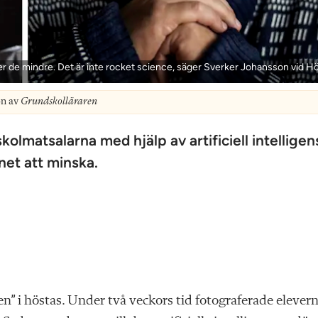
r de mindre. Det är inte rocket science, säger Sverker Johansson vid H
on av
Grundskolläraren
olmatsalarna med hjälp av artificiell intelligens
net att minska.
en” i höstas. Under två veckors tid fotograferade elever