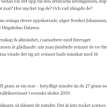
 Sedan var det upp till den artificiella intelligensen, döp
 för mat? Hur mycket tog de? Och vad slängde de?
som många elever uppskattade, säger Sverker Johansson
d Högskolan Dalarna.
etenskap & allmänhet, i samarbete med företaget
satsen är glädjande: när man jämförde svinnet de tre för
na visade det sig att svinnet hade minskat med 16
85 gram av sin mat – betydligt mindre än de 27 gram s
lrikssvinnet i svenska skolor 2019.
ger, så slänger de mindre. Det är inte rocket science,