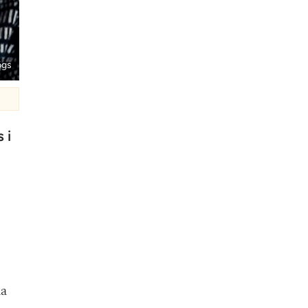
ögs
 i
na