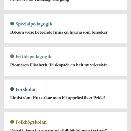
Specialpedagogik
Bakom varje beteende finns en hjärna som försöker
Fritidspedagogik
Pionjären Elisabeth: Vi skapade en helt ny yrkeskår
Förskolan
Lindström: Hur orkar man bli upprörd över Pride?
Folkhögskolan
Debatt: Vem tar ansvar när folkbildningen tystnar?