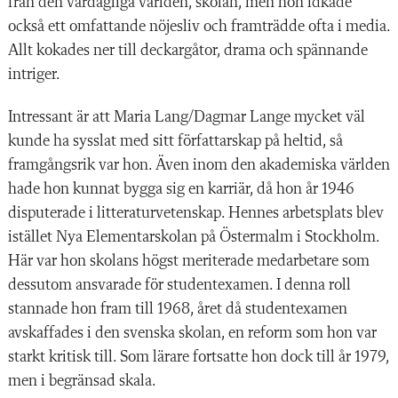
från den vardagliga världen, skolan, men hon idkade
också ett omfattande nöjesliv och framträdde ofta i media.
Allt kokades ner till deckargåtor, drama och spännande
intriger.
Intressant är att Maria Lang/Dagmar Lange mycket väl
kunde ha sysslat med sitt författarskap på heltid, så
framgångsrik var hon. Även inom den akademiska världen
hade hon kunnat bygga sig en karriär, då hon år 1946
disputerade i litteraturvetenskap. Hennes arbetsplats blev
istället Nya Elementarskolan på Östermalm i Stockholm.
Här var hon skolans högst meriterade medarbetare som
dessutom ansvarade för studentexamen. I denna roll
stannade hon fram till 1968, året då studentexamen
avskaffades i den svenska skolan, en reform som hon var
starkt kritisk till. Som lärare fortsatte hon dock till år 1979,
men i begränsad skala.