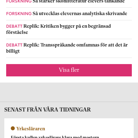
FORSKNING
Så stärker skönlitteratur elevers tänkande
FORSKNING
Så utvecklas elevernas analytiska skrivande
DEBATT
Replik: Kritiken bygger på en begränsad
förståelse
DEBATT
Replik: Transspråkande omfamnas för att det är
billigt
Visa fler
SENAST FRÅN VÅRA TIDNINGAR
Yrkesläraren
Första kullen yrkeslärare klara med mastern