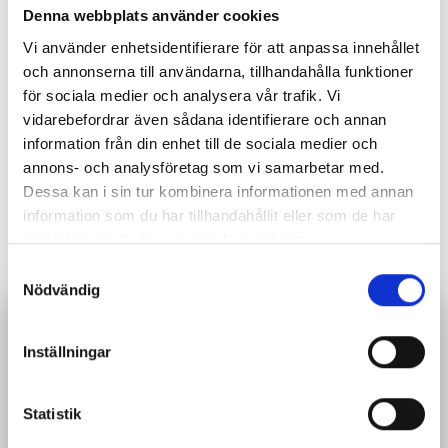
Denna webbplats använder cookies
Referenser
Vi använder enhetsidentifierare för att anpassa innehållet
och annonserna till användarna, tillhandahålla funktioner
Fahlgren, M. (2022).
Ett dubbelt liv: Dagmar Lange, alias
för sociala medier och analysera vår trafik. Vi
Maria Lang
. [Stockholm]: Stockholmia förlag.
vidarebefordrar även sådana identifierare och annan
information från din enhet till de sociala medier och
Lundgren, L. & Wikner, L. (2014) Maria Lang: Vår första
annons- och analysföretag som vi samarbetar med.
deckardrottning. Ordlaget bokförlag: Bromma.
Dessa kan i sin tur kombinera informationen med annan
information som du har tillhandahållit eller som de har
SVT-dokumentär (2023)
”Maria Lang: Sveriges första
samlat in när du har använt deras tjänster.
deckardrottning”
.
S
Nödvändig
a
m
Få nyheter direkt i din mejlkorg
t
Inställningar
y
Prenumerera på Vi Lärares nyhetsbrev
c
k
Statistik
e