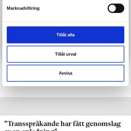
s
Marknadsföring
v
a
l
Prenumerera
Tillåt alla
Ta del av vår
integritetspolicy
Tillåt urval
Avvisa
Taggar:
Läsning
”Transspråkande har fått genomslag