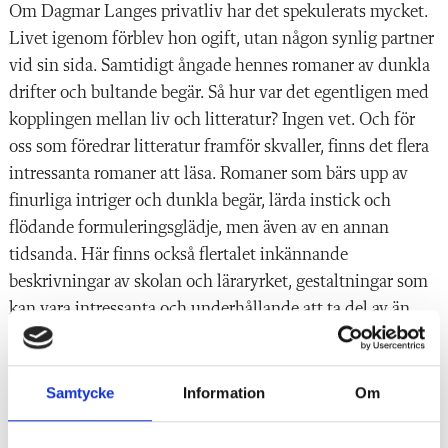
Om Dagmar Langes privatliv har det spekulerats mycket.
Livet igenom förblev hon ogift, utan någon synlig partner
vid sin sida. Samtidigt ångade hennes romaner av dunkla
drifter och bultande begär. Så hur var det egentligen med
kopplingen mellan liv och litteratur? Ingen vet. Och för
oss som föredrar litteratur framför skvaller, finns det flera
intressanta romaner att läsa. Romaner som bärs upp av
finurliga intriger och dunkla begär, lärda instick och
flödande formuleringsglädje, men även av en annan
tidsanda. Här finns också flertalet inkännande
beskrivningar av skolan och läraryrket, gestaltningar som
kan vara intressanta och underhållande att ta del av än
idag.
Erik Cardelus
är fil. dr i språkdidaktik, knuten till
Samtycke
Information
Om
Handelshögskolan i Stockholm, och legitimerad
gymnasielärare i svenska, historia och moderna språk