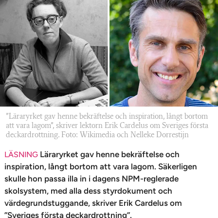
n
”Läraryrket gav henne bekräftelse och inspiration, långt bortom
att vara lagom”, skriver lektorn Erik Cardelus om Sveriges första
deckardrottning. Foto: Wikimedia och Nelleke Dorrestijn
Läraryrket gav henne bekräftelse och
LÄSNING
inspiration, långt bortom att vara lagom. Säkerligen
skulle hon passa illa in i dagens NPM-reglerade
skolsystem, med alla dess styrdokument och
värdegrundstuggande, skriver Erik Cardelus om
”Sveriges första deckardrottning”.