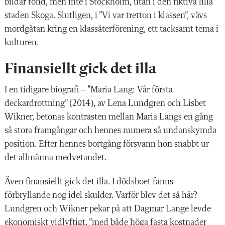
bildar fond, men inte i Stockholm, utan i den fiktiva lilla
staden Skoga. Slutligen, i ”Vi var tretton i klassen”, vävs
mordgåtan kring en klassåterförening, ett tacksamt tema i
kulturen.
Finansiellt gick det illa
I en tidigare biografi – ”Maria Lang: Vår första
deckardrottning” (2014), av Lena Lundgren och Lisbet
Wikner, betonas kontrasten mellan Maria Langs en gång
så stora framgångar och hennes numera så undanskymda
position. Efter hennes bortgång försvann hon snabbt ur
det allmänna medvetandet.
Även finansiellt gick det illa. I dödsboet fanns
förbryllande nog idel skulder. Varför blev det så här?
Lundgren och Wikner pekar på att Dagmar Lange levde
ekonomiskt vidlyftigt, ”med både höga fasta kostnader