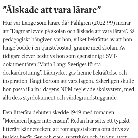
”Älskade att vara lärare”
Hur var Lange som lärare då? Fahlgren (2022:99) menar
att ”Dagmar levde på skolan och älskade att vara lärare”. Så
pedagogiskt hängiven var hon, vilket bekräftas av att hon
länge bodde i en tjänstebostad, granne med skolan. Av
tidigare elever beskrivs hon som egensinnig i SVT-
dokumentären ”Maria Lang: Sveriges första
deckardrottning”. Läraryrket gav henne bekräftelse och
inspiration, långt bortom att vara lagom. Säkerligen skulle
hon passa illa in i dagens NPM-reglerade skolsystem, med
alla dess styrdokument och värdegrundstuggande.
Den litterära debuten skedde 1949 med romanen
”Mördaren ljuger inte ensam”. Redan här sätts ett typiskt
litterärt kännetecken: att romangestalterna ofta drivs av
fysiska begär. Sex och svek, svartsjuka och åtrå tar stort