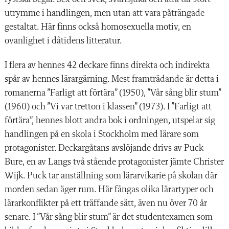
utrymme i handlingen, men utan att vara påträngade
gestaltat. Här finns också homosexuella motiv, en
ovanlighet i dåtidens litteratur.
I flera av hennes 42 deckare finns direkta och indirekta
spår av hennes lärargärning. Mest framträdande är detta i
romanerna ”Farligt att förtära” (1950), ”Vår sång blir stum”
(1960) och ”Vi var tretton i klassen” (1973). I ”Farligt att
förtära”, hennes blott andra bok i ordningen, utspelar sig
handlingen på en skola i Stockholm med lärare som
protagonister. Deckargåtans avslöjande drivs av Puck
Bure, en av Langs två stående protagonister jämte Christer
Wijk. Puck tar anställning som lärarvikarie på skolan där
morden sedan äger rum. Här fångas olika lärartyper och
lärarkonflikter på ett träffande sätt, även nu över 70 år
senare. I ”Vår sång blir stum” är det studentexamen som