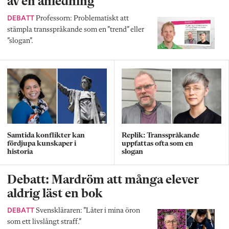
av en anledning”
DEBATT
Professorn: Problematiskt att
stämpla transspråkande som en ”trend” eller
”slogan”.
Samtida konflikter kan
Replik: Transspråkande
fördjupa kunskaper i
uppfattas ofta som en
historia
slogan
Debatt: Mardröm att många elever
aldrig läst en bok
DEBATT
Svenskläraren: ”Låter i mina öron
som ett livslångt straff.”