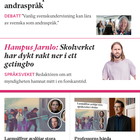
andraspråk
DEBATT
”Vanlig svenskundervisning kan lära
av svenska som andraspråk.”
Hampus Jarnlo:
Skolverket
har dykt rakt ner i ett
getingbo
SPRÅKSVEKET
Redaktören om att
myndigheten hamnat mitt i en forskarstrid.
Larmsiffror avslöjar stora
Professorns hårda