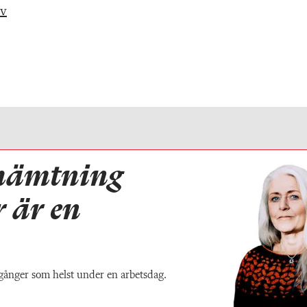
iv
hämtning
r är en
gånger som helst under en arbetsdag.