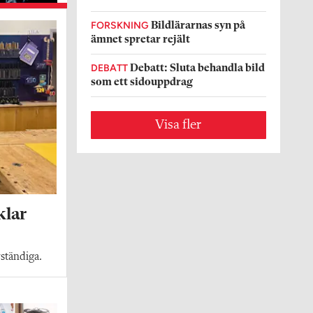
FORSKNING
Bildlärarnas syn på
ämnet spretar rejält
DEBATT
Debatt: Sluta behandla bild
som ett sidouppdrag
Visa fler
klar
vständiga.