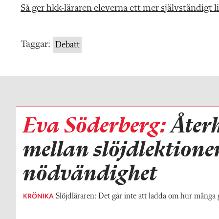
Så ger hkk-läraren eleverna ett mer självständigt l
Taggar:
Debatt
Eva Söderberg:
Åter
mellan slöjdlektione
nödvändighet
KRÖNIKA
Slöjdläraren: Det går inte att ladda om hur många 