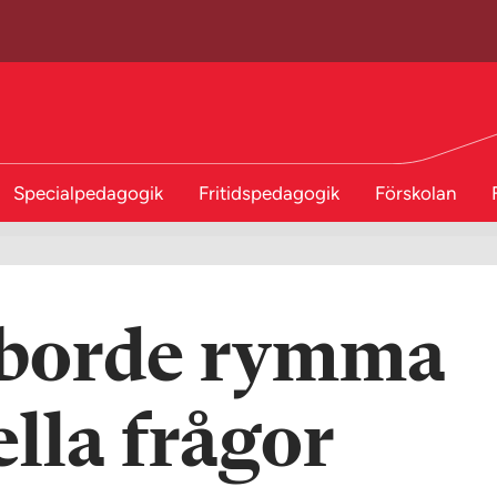
Specialpedagogik
Fritidspedagogik
Förskolan
 borde rymma
ella frågor