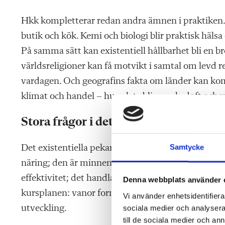
Hkk kompletterar redan andra ämnen i praktiken
butik och kök. Kemi och biologi blir praktisk hälsa 
På samma sätt kan existentiell hållbarhet bli en b
världsreligioner kan få motvikt i samtal om levd rel
vardagen. Och geografins fakta om länder kan komp
klimat och handel – hur plats blir smak, doft och 
Stora frågor i det lilla
Samtycke
Det existentiella pekar mot hemmet som platsen dä
näring; den är minnen, traditioner, identitet och
effektivitet; det handlar om omsorg, ansvar och ma
Denna webbplats använder 
kursplanen: vanor formas av kultur, ideal och livsvi
Vi använder enhetsidentifierar
utveckling.
sociala medier och analysera 
till de sociala medier och a