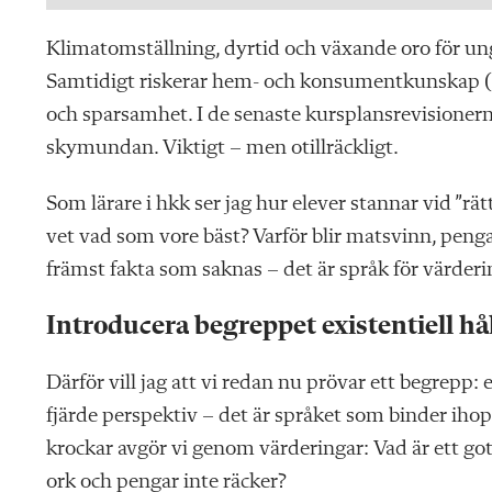
Klimatomställning, dyrtid och växande oro för unga
Samtidigt riskerar hem- och konsumentkunskap (h
och sparsamhet. I de senaste kursplansrevisioner
skymundan. Viktigt – men otillräckligt.
Som lärare i hkk ser jag hur elever stannar vid ”rät
vet vad som vore bäst? Varför blir matsvinn, peng
främst fakta som saknas – det är språk för värderi
Introducera begreppet existentiell hå
Därför vill jag att vi redan nu prövar ett begrepp: e
fjärde perspektiv – det är språket som binder ihop
krockar avgör vi genom värderingar: Vad är ett gott 
ork och pengar inte räcker?