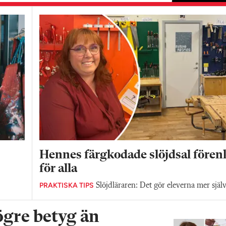
Hennes färgkodade slöjdsal fören
för alla
PRAKTISKA TIPS
Slöjdläraren: Det gör eleverna mer själ
ögre betyg än