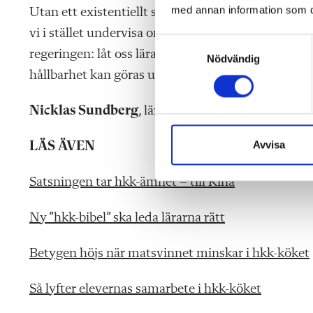
med annan information som du 
Utan ett existentiellt språk riskerar hållbarhet i 
vi i stället undervisa om verkliga avvägningar och 
S
regeringen: låt oss lärare, lärarutbildningar och ä
Nödvändig
a
hållbarhet kan göras undervisningsbar och bedöm
m
t
y
Nicklas Sundberg
, lärare i hem- och konsumen
c
k
Avvisa
LÄS ÄVEN
e
s
Satsningen tar hkk-ämnet – till Kina
v
a
Ny ”hkk-bibel” ska leda lärarna rätt
l
Betygen höjs när matsvinnet minskar i hkk-köket
Så lyfter elevernas samarbete i hkk-köket