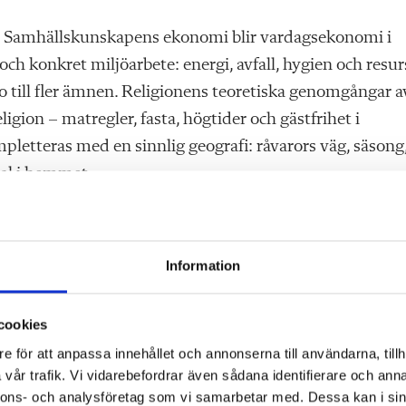
. Samhällskunskapens ekonomi blir vardagsekonomi i
och konkret miljöarbete: energi, avfall, hygien och resur
ro till fler ämnen. Religionens teoretiska genomgångar a
igion – matregler, fasta, högtider och gästfrihet i
letteras med en sinnlig geografi: råvarors väg, säsong
val i hemmet.
Information
r de stora frågorna blir konkreta. Mat är aldrig bara
 gemenskap – och ibland skam. Hushållsarbete är aldrig b
kt. Här finns också en bro till begreppet levnadsvanor 
cookies
llkor, och är centrala både för hälsa och för hållbar
e för att anpassa innehållet och annonserna till användarna, tillh
vår trafik. Vi vidarebefordrar även sådana identifierare och anna
nnons- och analysföretag som vi samarbetar med. Dessa kan i sin