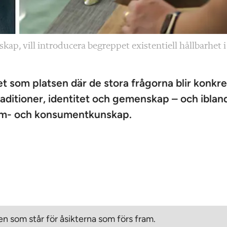
p, vill introducera begreppet existentiell hållbarhet i
 som platsen där de stora frågorna blir konkre
raditioner, identitet och gemenskap – och iblan
 hem- och konsumentkunskap.
n som står för åsikterna som förs fram.