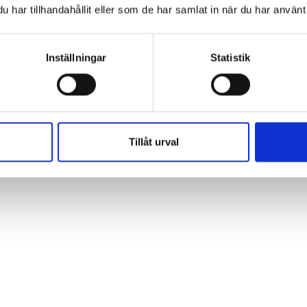
har tillhandahållit eller som de har samlat in när du har använt 
hkk att bli moraliska pekpinnar och checklistor. Med det 
strategier. Vi behöver inte vänta på Skolverket eller
mnesnätverk pröva, precisera och dela hur existentiell
Inställningar
Statistik
ningsbar.
tkunskap, Uddevalla
Tillåt urval