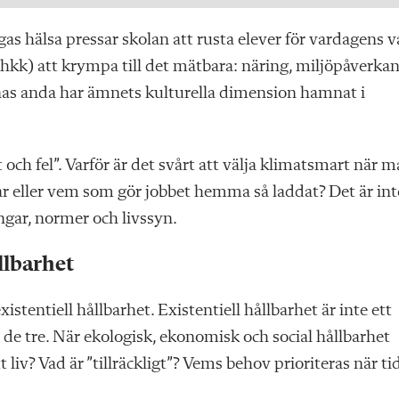
s hälsa pressar skolan att rusta elever för vardagens va
kk) att krympa till det mätbara: näring, miljöpåverka
nas anda har ämnets kulturella dimension hamnat i
t och fel”. Varför är det svårt att välja klimatsmart när 
ar eller vem som gör jobbet hemma så laddat? Det är int
ngar, normer och livssyn.
llbarhet
xistentiell hållbarhet. Existentiell hållbarhet är inte ett
 de tre. När ekologisk, ekonomisk och social hållbarhet
liv? Vad är ”tillräckligt”? Vems behov prioriteras när tid