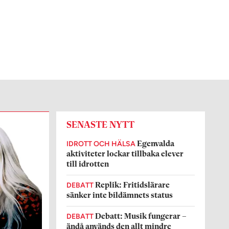
SENASTE NYTT
IDROTT OCH HÄLSA
Egenvalda
aktiviteter lockar tillbaka elever
till idrotten
DEBATT
Replik: Fritidslärare
sänker inte bildämnets status
DEBATT
Debatt: Musik fungerar –
ändå används den allt mindre