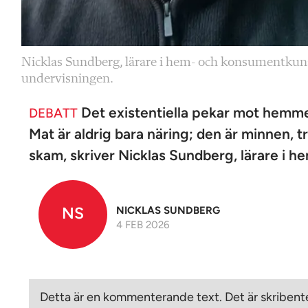
Nicklas Sundberg, lärare i hem- och konsumentkunska
undervisningen.
Det existentiella pekar mot hemmet
DEBATT
Mat är aldrig bara näring; den är minnen, t
skam, skriver Nicklas Sundberg, lärare i
NS
NICKLAS SUNDBERG
4 FEB 2026
Detta är en kommenterande text. Det är skribente