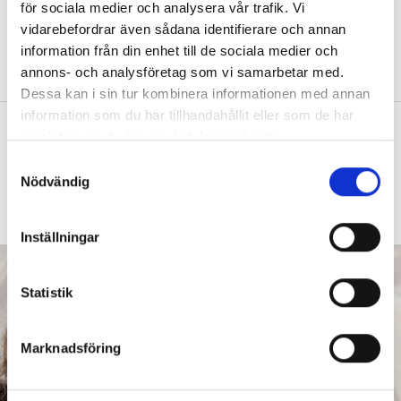
hos elever
för sociala medier och analysera vår trafik. Vi
vidarebefordrar även sådana identifierare och annan
FORSKNING
Forskaren: Bekymmersamt
information från din enhet till de sociala medier och
eftersom de då inte heller lär sig så mycket.
annons- och analysföretag som vi samarbetar med.
Dessa kan i sin tur kombinera informationen med annan
information som du har tillhandahållit eller som de har
Intensivträning stärker flerspråkiga
samlat in när du har använt deras tjänster.
elevers ordförråd
S
SPRÅKSVEKET
Nödvändig
”Kan du inte landets språk
a
hamnar du i ett utanförskap.”
m
t
Inställningar
y
c
k
Statistik
e
s
Marknadsföring
v
a
l