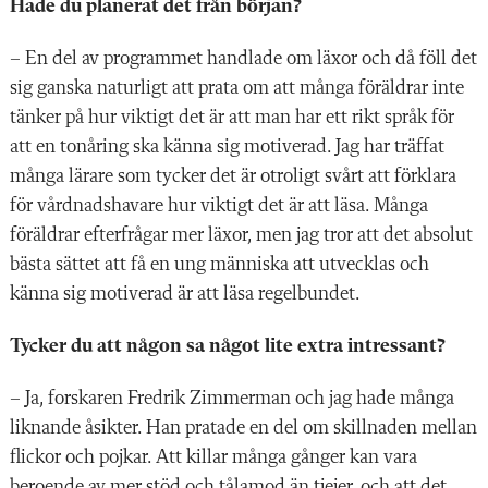
Hade du planerat det från början?
– En del av programmet handlade om läxor och då föll det
sig ganska naturligt att prata om att många föräldrar inte
tänker på hur viktigt det är att man har ett rikt språk för
att en tonåring ska känna sig motiverad. Jag har träffat
många lärare som tycker det är otroligt svårt att förklara
för vårdnadshavare hur viktigt det är att läsa. Många
föräldrar efterfrågar mer läxor, men jag tror att det absolut
bästa sättet att få en ung människa att utvecklas och
känna sig motiverad är att läsa regelbundet.
Tycker du att någon sa något lite extra intressant?
– Ja, forskaren Fredrik Zimmerman och jag hade många
liknande åsikter. Han pratade en del om skillnaden mellan
flickor och pojkar. Att killar många gånger kan vara
beroende av mer stöd och tålamod än tjejer, och att det