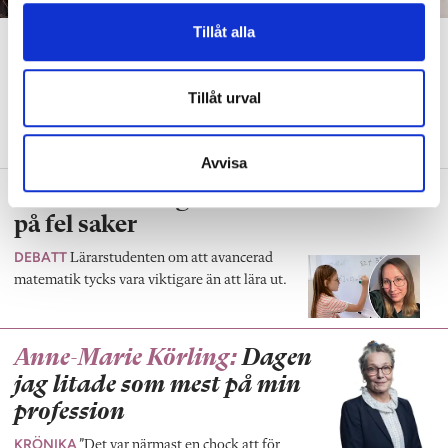
Tillåt alla
Så tränar hon sina elevers
uthållighet
Tillåt urval
PRAKTISKA TIPS
Lågstadieläraren: ”De hittade sätt att träna upp
sitt inre driv.”
Avvisa
Lärarutbildningen i matte fokuserar
på fel saker
DEBATT
Lärarstudenten om att avancerad
matematik tycks vara viktigare än att lära ut.
Anne-Marie Körling:
Dagen
jag litade som mest på min
profession
KRÖNIKA
”Det var närmast en chock att för