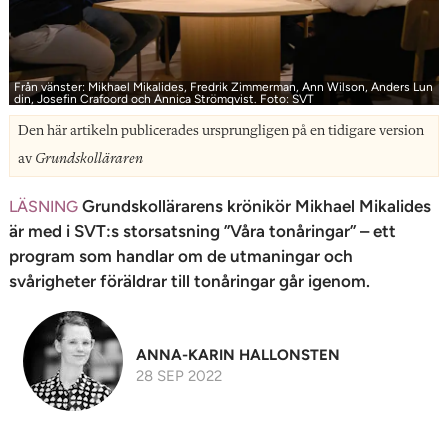
n
Från vänster: Mikhael Mikalides, Fredrik Zimmerman, Ann Wilson, Anders Lun
din, Josefin Crafoord och Annica Strömqvist. Foto: SVT
Den här artikeln publicerades ursprungligen på en tidigare version
av
Grundskolläraren
Grundskollärarens krönikör Mikhael Mikalides
LÄSNING
är med i SVT:s storsatsning ”Våra tonåringar” – ett
program som handlar om de utmaningar och
svårigheter föräldrar till tonåringar går igenom.
ANNA-KARIN HALLONSTEN
28 SEP 2022