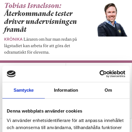
Tobias Israelsson:
Återkommande tester
driver undervisningen
framåt
KRÖNIKA
Läraren om hur man redan på
lågstadiet kan arbeta för att göra det
odramatiskt för eleverna.
Samtycke
Information
Om
Prisade lärarens metod ger
Tre lärare om hur de
Denna webbplats använder cookies
läsningen ny mening
använder bildstöd
Vi använder enhetsidentifierare för att anpassa innehållet
Därför väcker skrivuppgifter motvilja
och annonserna till användarna, tillhandahålla funktioner