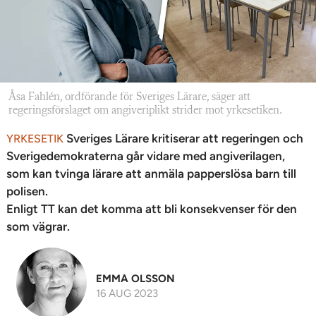
Åsa Fahlén, ordförande för Sveriges Lärare, säger att
regeringsförslaget om angiveriplikt strider mot yrkesetiken.
Sveriges Lärare kritiserar att regeringen och
YRKESETIK
Sverigedemokraterna går vidare med angiverilagen,
som kan tvinga lärare att anmäla papperslösa barn till
polisen.
Enligt TT kan det komma att bli konsekvenser för den
som vägrar.
EMMA OLSSON
16 AUG 2023