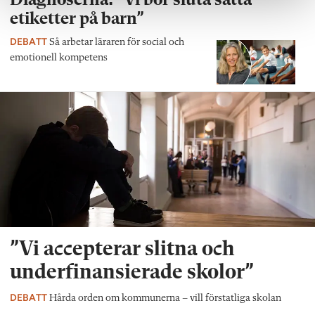
Diagnoserna: ”Vi bör sluta sätta
etiketter på barn”
DEBATT
Så arbetar läraren för social och
emotionell kompetens
”Vi accepterar slitna och
underfinansierade skolor”
DEBATT
Hårda orden om kommunerna – vill förstatliga skolan