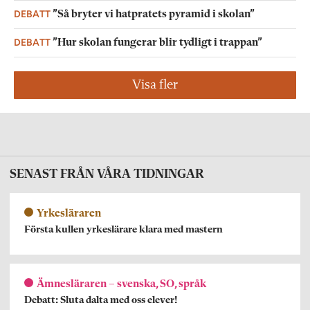
DEBATT
”Så bryter vi hatpratets pyramid i skolan”
DEBATT
”Hur skolan fungerar blir tydligt i trappan”
Visa fler
SENAST FRÅN VÅRA TIDNINGAR
Yrkesläraren
Första kullen yrkeslärare klara med mastern
Ämnesläraren – svenska, SO, språk
Debatt: Sluta dalta med oss elever!