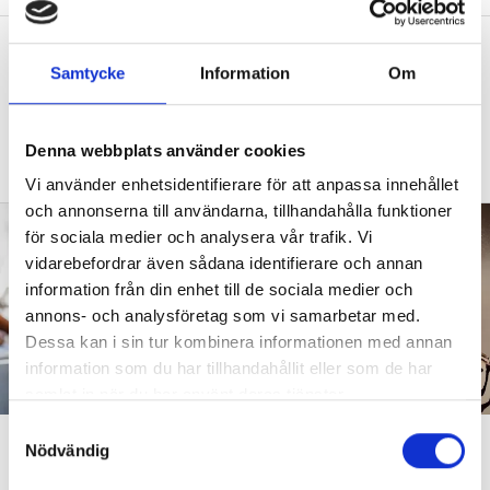
”Vad säger det om skolan när allt fler
Samtycke
Information
Om
barn behöver anpassas?”
DEBATT
”Frågan är hur skolan kan ge plats åt
fler barn från början – inte hur de ska
Denna webbplats använder cookies
anpassas till skolan”.
Vi använder enhetsidentifierare för att anpassa innehållet
och annonserna till användarna, tillhandahålla funktioner
för sociala medier och analysera vår trafik. Vi
vidarebefordrar även sådana identifierare och annan
information från din enhet till de sociala medier och
annons- och analysföretag som vi samarbetar med.
Dessa kan i sin tur kombinera informationen med annan
information som du har tillhandahållit eller som de har
samlat in när du har använt deras tjänster.
S
”Att ställa krav är inte elakt”
Nödvändig
a
m
DEBATT
”Att ställa krav är inte elakt. Att vara schysst är inte alltid