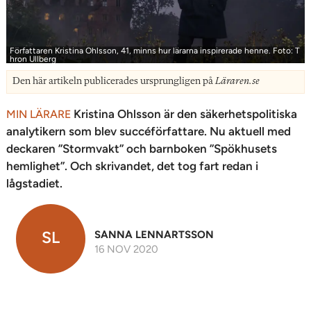
Författaren Kristina Ohlsson, 41, minns hur lärarna inspirerade henne. Foto: T
hron Ullberg
Den här artikeln publicerades ursprungligen på
Läraren.se
Kristina Ohlsson är den säkerhetspolitiska
MIN LÄRARE
analytikern som blev succéförfattare. Nu aktuell med
deckaren ”Stormvakt” och barn­boken ”Spökhusets
hemlighet”. Och skrivandet, det tog fart redan i
lågstadiet.
SL
SANNA LENNARTSSON
16 NOV 2020