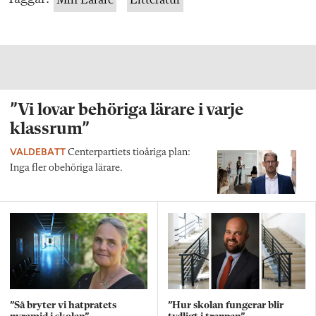
”Vi lovar behöriga lärare i varje
klassrum”
VALDEBATT
Centerpartiets tioåriga plan:
Inga fler obehöriga lärare.
”Så bryter vi hatpratets
”Hur skolan fungerar blir