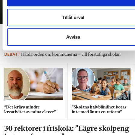
Tillåt urval
”Vi accepterar slitna och
Avvisa
underfinansierade skolor”
DEBATT
Hårda orden om kommunerna – vill förstatliga skolan
”Det krävs mindre
”Skolans halvblindhet botas
kreativitet av mina elever”
inte med ännu en reform”
30 rektorer i friskola: ”Lägre skolpeng