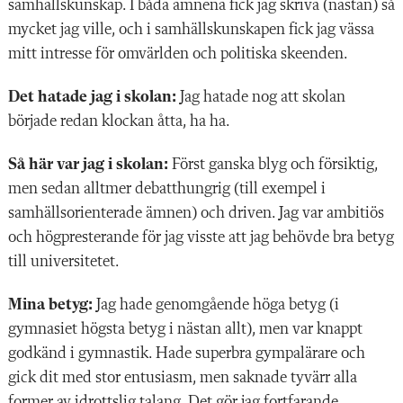
samhällskunskap. I båda ämnena fick jag skriva (nästan) så
mycket jag ville, och i samhällskunskapen fick jag vässa
mitt intresse för omvärlden och politiska skeenden.
Det hatade jag i skolan:
Jag hatade nog att skolan
började redan klockan åtta, ha ha.
Så här var jag i skolan:
Först ganska blyg och försiktig,
men sedan alltmer debatthungrig (till exempel i
samhällsorienterade ämnen) och driven. Jag var ambitiös
och högpresterande för jag visste att jag behövde bra betyg
till universitetet.
Mina betyg:
Jag hade genomgående höga betyg (i
gymnasiet högsta betyg i nästan allt), men var knappt
godkänd i gymnastik. Hade superbra gympalärare och
gick dit med stor entusiasm, men saknade tyvärr alla
former av idrottslig talang. Det gör jag fortfarande.