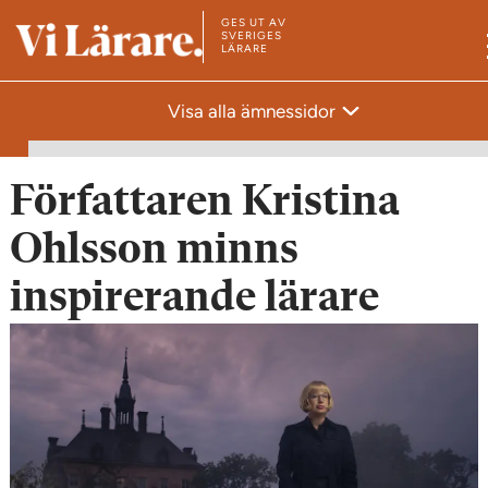
GES UT AV
T
SVERIGES
LÄRARE
i
l
Visa alla ämnessidor
l
s
t
Författaren Kristina
a
Ohlsson minns
r
t
inspirerande lärare
s
i
d
a
n