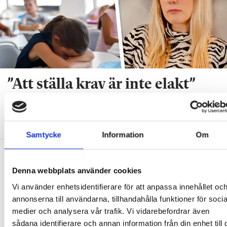
”Att ställa krav är inte elakt”
DEBATT
”Att ställa krav är inte elakt. Att vara schysst är inte alltid
snällt. Många gånger är det bara ett svek”, skriver Ulrica Björkblom
Agah om stöket i klassrummen.
Samtycke
Information
Om
Denna webbplats använder cookies
Vi använder enhetsidentifierare för att anpassa innehållet oc
annonserna till användarna, tillhandahålla funktioner för socia
medier och analysera vår trafik. Vi vidarebefordrar även
Replik: ”Vi vet hur man
Nya skolan: ”Lärarhjärtat
skapar effektiv inlärning”
hoppas på bättre villkor"
sådana identifierare och annan information från din enhet till 