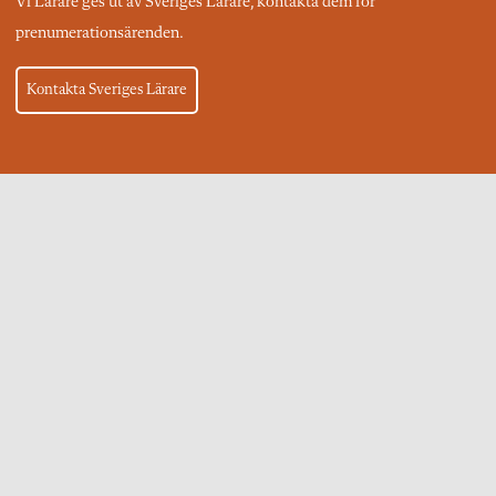
Vi Lärare ges ut av Sveriges Lärare, kontakta dem för
prenumerationsärenden.
Kontakta Sveriges Lärare