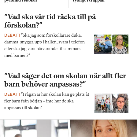
pyramid i skolan”
tydligt i trappan”
”Vad ska vår tid räcka till på
förskolan?”
DEBATT
”Ska jag som förskollärare duka,
damma, snygga upp i hallen, svara i telefon
eller ska jag vara närvarande tillsammans
med barnen?”
”Vad säger det om skolan när allt fler
barn behöver anpassas?”
DEBATT
”Frågan är hur skolan kan ge plats åt
fler barn från början – inte hur de ska
anpassas till skolan”.