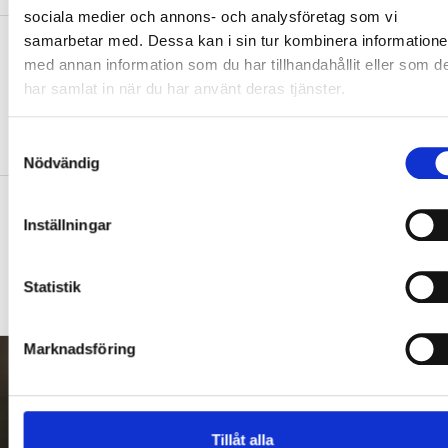
sociala medier och annons- och analysföretag som vi
samarbetar med. Dessa kan i sin tur kombinera information
Test: Hur klarar du ditt första år som
med annan information som du har tillhandahållit eller som d
ny lärare?
har samlat in när du har använt deras tjänster.
QUIZ
15 verklighetsnära situationer – från att
hitta ditt första jobb till skolavslutningen.
S
Nödvändig
a
m
Diagnoserna: ”Vi bör sluta sätta
t
Inställningar
etiketter på barn”
y
c
DEBATT
Så arbetar läraren för social och
k
Statistik
emotionell kompetens
e
s
Marknadsföring
v
a
l
Tillåt alla