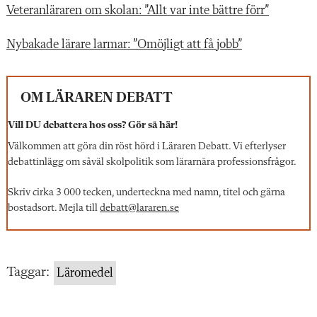
Veteranläraren om skolan: ”Allt var inte bättre förr”
Nybakade lärare larmar: ”Omöjligt att få jobb”
OM LÄRAREN DEBATT
Vill DU debattera hos oss? Gör så här!
Välkommen att göra din röst hörd i Läraren Debatt. Vi efterlyser
debattinlägg om såväl skolpolitik som lärarnära professionsfrågor.
Skriv cirka 3 000 tecken, underteckna med namn, titel och gärna
bostadsort. Mejla till
debatt@lararen.se
Taggar:
Läromedel