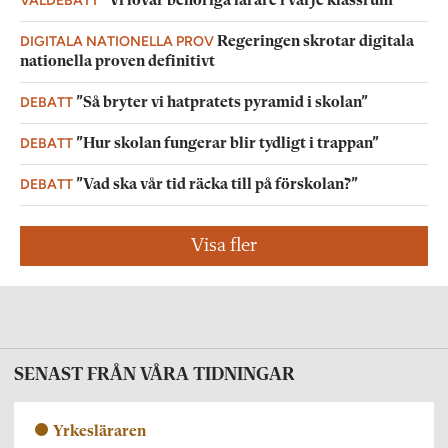
”Vi lovar behöriga lärare i varje klassrum”
DIGITALA NATIONELLA PROV
Regeringen skrotar digitala
nationella proven definitivt
DEBATT
”Så bryter vi hatpratets pyramid i skolan”
DEBATT
”Hur skolan fungerar blir tydligt i trappan”
DEBATT
”Vad ska vår tid räcka till på förskolan?”
Visa fler
SENAST FRÅN VÅRA TIDNINGAR
Yrkesläraren