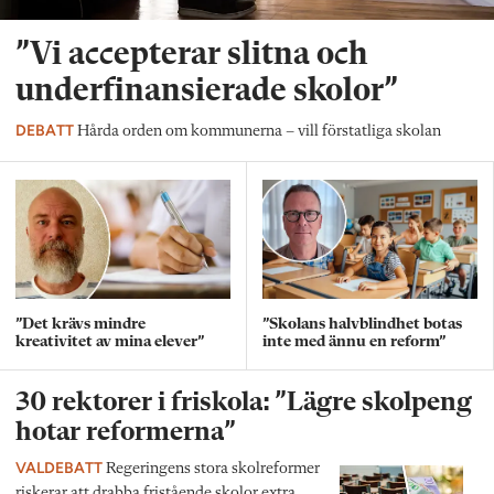
”Vi accepterar slitna och
underfinansierade skolor”
DEBATT
Hårda orden om kommunerna – vill förstatliga skolan
”Det krävs mindre
”Skolans halvblindhet botas
kreativitet av mina elever”
inte med ännu en reform”
30 rektorer i friskola: ”Lägre skolpeng
hotar reformerna”
VALDEBATT
Regeringens stora skolreformer
riskerar att drabba fristående skolor extra