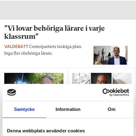
”Vi lovar behöriga lärare i varje
klassrum”
VALDEBATT
Centerpartiets tioåriga plan:
Inga fler obehöriga lärare.
Samtycke
Information
Om
”Så bryter vi hatpratets
”Hur skolan fungerar blir
pyramid i skolan”
tydligt i trappan”
Denna webbplats använder cookies
”Vad ska vår tid räcka till på