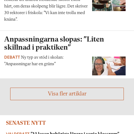
hårt, om deras skolpeng blir lägre. Det skriver
30 rektorer i friskola: ”Vi kan inte trolla med
knäna”.
Anpassningarna slopas: ”Liten
skillnad i praktiken”
DEBATT
Ny typ av stöd i skolan:
"Anpassningar har en gräns”
Visa fler artiklar
SENASTE NYTT
VALDEBATT