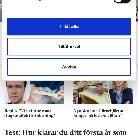
v
a
l
Tillåt alla
”Att ställa krav är inte elakt”
DEBATT
”Att ställa krav är inte elakt. Att vara schysst är inte alltid
Tillåt urval
snällt. Många gånger är det bara ett svek”, skriver Ulrica Björkblom
Agah om stöket i klassrummen.
Avvisa
Replik: ”Vi vet hur man
Nya skolan: ”Lärarhjärtat
skapar effektiv inlärning”
hoppas på bättre villkor"
Test: Hur klarar du ditt första år som