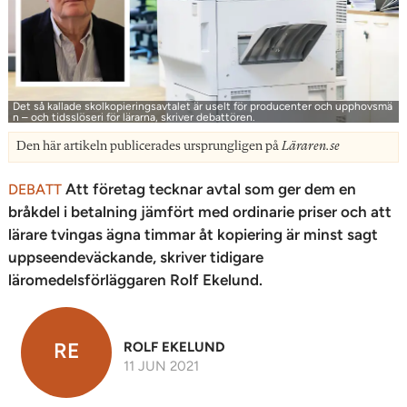
Det så kallade skolkopieringsavtalet är uselt för producenter och upphovsmä
n – och tidsslöseri för lärarna, skriver debattören.
Den här artikeln publicerades ursprungligen på
Läraren.se
Att företag tecknar avtal som ger dem en
DEBATT
bråkdel i betalning jämfört med ordinarie priser och att
lärare tvingas ägna timmar åt kopiering är minst sagt
uppseendeväckande, skriver tidigare
läromedelsförläggaren Rolf Ekelund.
RE
ROLF EKELUND
11 JUN 2021