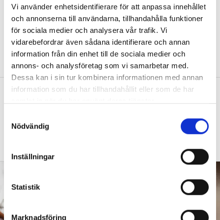
Vi använder enhetsidentifierare för att anpassa innehållet
förskolan?”
och annonserna till användarna, tillhandahålla funktioner
DEBATT
”Ska jag som förskollärare duka,
för sociala medier och analysera vår trafik. Vi
damma, snygga upp i hallen, svara i telefon
vidarebefordrar även sådana identifierare och annan
eller ska jag vara närvarande tillsammans
information från din enhet till de sociala medier och
med barnen?”
annons- och analysföretag som vi samarbetar med.
Dessa kan i sin tur kombinera informationen med annan
information som du har tillhandahållit eller som de har
”Vad säger det om skolan när allt fler
samlat in när du har använt deras tjänster.
barn behöver anpassas?”
S
DEBATT
”Frågan är hur skolan kan ge plats åt
Nödvändig
a
fler barn från början – inte hur de ska
m
anpassas till skolan”.
t
Inställningar
y
c
k
Statistik
e
s
Marknadsföring