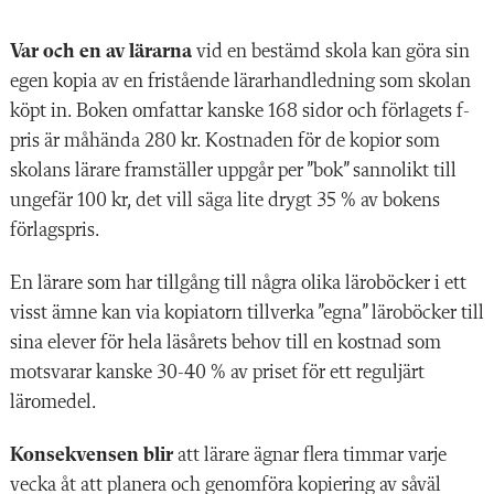
Var och en av lärarna
vid en bestämd skola kan göra sin
egen kopia av en fristående lärarhandledning som skolan
köpt in. Boken omfattar kanske 168 sidor och förlagets f-
pris är måhända 280 kr. Kostnaden för de kopior som
skolans lärare framställer uppgår per ”bok” sannolikt till
ungefär 100 kr, det vill säga lite drygt 35 % av bokens
förlagspris.
En lärare som har tillgång till några olika läroböcker i ett
visst ämne kan via kopiatorn tillverka ”egna” läroböcker till
sina elever för hela läsårets behov till en kostnad som
motsvarar kanske 30-40 % av priset för ett reguljärt
läromedel.
Konsekvensen blir
att lärare ägnar flera timmar varje
vecka åt att planera och genomföra kopiering av såväl