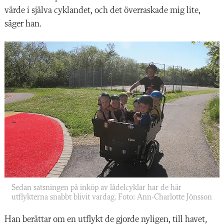
värde i själva cyklandet, och det överraskade mig lite,
säger han.
Sedan satsningen på inköp av lådelcyklar har de här
utflykterna snabbt blivit vardag. Foto: Ann-Charlotte Jönsson
Han berättar om en utflykt de gjorde nyligen, till havet,