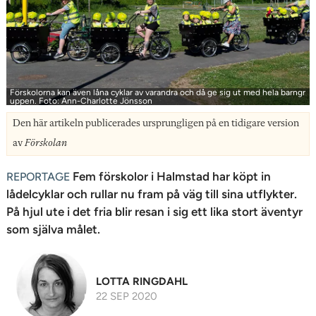
n
Förskolorna kan även låna cyklar av var­andra och då ge sig ut med hela barn­gr
uppen. Foto: Ann-Charlotte Jönsson
Den här artikeln publicerades ursprungligen på en tidigare version
av
Förskolan
Fem förskolor i Halmstad har köpt in
REPORTAGE
lådelcyklar och rullar nu fram på väg till sina utflykter.
På hjul ute i det fria blir resan i sig ett lika stort äventyr
som själva målet.
LOTTA RINGDAHL
22 SEP 2020