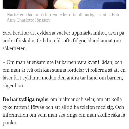
Närheten i lådan på färden leder ofta till härliga samtal. Foto:
Ann-Charlotte Jönsson
Sara berättar att cyklarna väcker uppmärksamhet, även på
andra förskolor. Och hon får ofta frågor, bland annat om
säkerheten.
– Om man är ensam ute får barnen vara kvar i lådan, och
om man är två och kan stanna fördelar vi rollerna så att en
låser fast cyklarna medan den andra tar hand om barnen,
säger hon.
De har tydliga regler
om ­hjälmar och selar, om att kolla
cykelrutten i förväg och att alltid ha telefon med sig. Och
information om vem man ska ringa om man skulle råka få
punka.