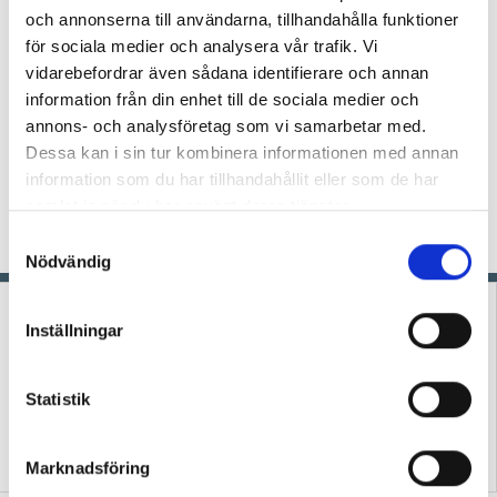
och annonserna till användarna, tillhandahålla funktioner
Marie Eriksson:
Ibland är
för sociala medier och analysera vår trafik. Vi
leken viktigare än att göra
vidarebefordrar även sådana identifierare och annan
det vi planerat
information från din enhet till de sociala medier och
KRÖNIKA
Ska vi kunna ge barnen tid, rum och
annons- och analysföretag som vi samarbetar med.
ro att hitta på lekar, experimentera och uppleva, i
Dessa kan i sin tur kombinera informationen med annan
linje med läroplanen, så måste vi ibland fånga
information som du har tillhandahållit eller som de har
stunden när den kommer och våga vika av från
samlat in när du har använt deras tjänster.
det planerade spåret, skriver förskolläraren
S
Marie Eriksson.
Nödvändig
a
m
t
Inställningar
y
c
k
Statistik
e
Podcast: Hur skapar vi
Förskoleupprorets
s
framtidstro i förskolan?
grundare kan inte vara tyst
Marknadsföring
v