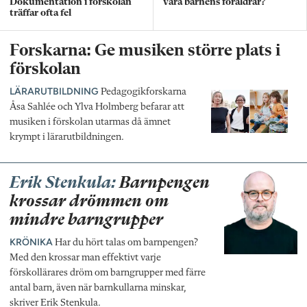
Dokumentation i förskolan
vara barnens föräldrar?
träffar ofta fel
Forskarna: Ge musiken större plats i
förskolan
LÄRARUTBILDNING
Pedagogikforskarna
Åsa Sahlée och Ylva Holmberg befarar att
musiken i förskolan utarmas då ämnet
krympt i lärarutbildningen.
Erik Stenkula:
Barnpengen
krossar drömmen om
mindre barngrupper
KRÖNIKA
Har du hört talas om barnpengen?
Med den krossar man effektivt varje
förskollärares dröm om barngrupper med färre
antal barn, även när barnkullarna minskar,
skriver Erik Stenkula.