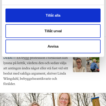
a
Så skapar Anna band till naturen med
l
utepedagogik
Tillåt alla
FOKUS
”Det är viktigt att synliggöra hela
cykeln”
Tillåt urval
Debatt: ”Förskolan är ingen isolerad ö
Avvisa
– demokrati kräver granskning”
DEBATT
En trygg profession i förskolan kan
lyssna på kritik, värdera den och sedan välja
att antingen ändra något eller stå fast vid sitt
beslut med sakliga argument, skriver Linda
Wångdahl, bebyggelseantikvarie och
förälder.