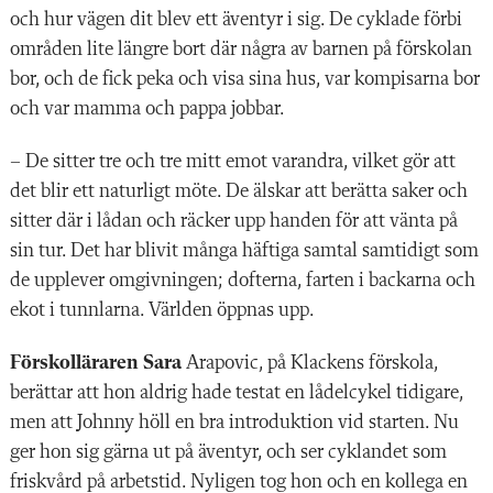
och hur vägen dit blev ett äventyr i sig. De cyklade förbi
områden lite längre bort där några av barnen på förskolan
bor, och de fick peka och visa sina hus, var kompisarna bor
och var mamma och pappa jobbar.
– De sitter tre och tre mitt emot varandra, vilket gör att
det blir ett naturligt möte. De älskar att berätta saker och
sitter där i lådan och räcker upp handen för att vänta på
sin tur. Det har blivit många häftiga samtal samtidigt som
de upplever omgivningen; dofterna, farten i backarna och
ekot i tunnlarna. Världen öppnas upp.
Förskolläraren Sara
Arapovic, på Klackens förskola,
berättar att hon aldrig hade testat en lådelcykel tidigare,
men att Johnny höll en bra introduktion vid starten. Nu
ger hon sig gärna ut på äventyr, och ser cyklandet som
friskvård på arbetstid. Nyligen tog hon och en kollega en