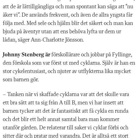
att de är lättillgängliga och man spontant kan säga att ”nu
åker vi”. De används frekvent, och även de allra yngsta får
följa med. Med sele och hjälm blir det säkert och man kan
bjuda på äventyr utan att ens behöva lyfta ur dem ur
lådan, säger Ann-Charlotte Jönsson.
Johnny Stenberg är
förskollärare och jobbar på Fyllinge,
den förskola som var först ut med cyklarna. Själv är han en
stor cykelentusiast, och njuter av utflykterna lika mycket
som barnen gör.
– Tanken när vi skaffade cyklarna var att det skulle vara
ett bra sätt att ta sig från A till B, men vi har insett att
barnen tycker att det är fantastiskt att få cykla en runda
och det blir ett helt annat samtal bara man kommer
utanför gården. De relaterar till saker vi cyklar förbi och
sitter där och pratar med varandra. Det är alltså ett stort