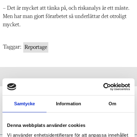
– Det är mycket att tänka på, och riskanalys är ett måste.
Men har man gjort förarbetet så underlättar det otroligt
mycket.
Taggar:
Reportage
Hur hanterar jag ansvaret för barnens
säkerhet?
Samtycke
Information
Om
DILEMMAT
Studenten: ”Hur ska jag förhålla
mig till allt otäckt som kan hända?”
Denna webbplats använder cookies
Vi använder enhetsidentifierare för att anpassa innehållet