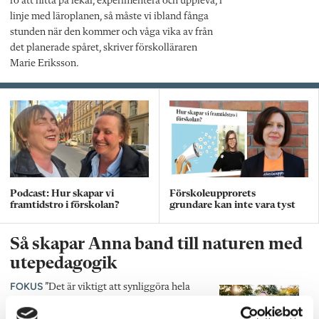
ro att hitta på lekar, experimentera och uppleva, i
linje med läroplanen, så måste vi ibland fånga
stunden när den kommer och våga vika av från
det planerade spåret, skriver förskolläraren
Marie Eriksson.
Podcast: Hur skapar vi
Förskoleupprorets
framtidstro i förskolan?
grundare kan inte vara tyst
Så skapar Anna band till naturen med
utepedagogik
FOKUS
”Det är viktigt att synliggöra hela
cykeln”