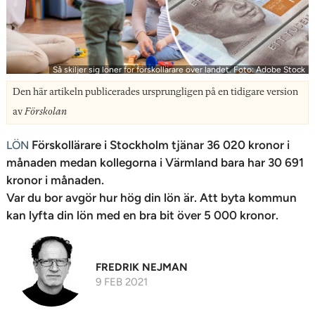
n
Så skiljer sig löner för förskollärare över landet. Foto: Adobe Stock
Den här artikeln publicerades ursprungligen på en tidigare version
av
Förskolan
Förskollärare i Stockholm tjänar 36 020 kronor i
LÖN
månaden medan kollegorna i Värmland bara har 30 691
kronor i månaden.
Var du bor avgör hur hög din lön är. Att byta kommun
kan lyfta din lön med en bra bit över 5 000 kronor.
FREDRIK NEJMAN
9 FEB 2021