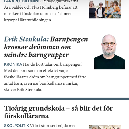
LÄRARUTBILDNING
Pedagogikforskarna
Åsa Sahlée och Ylva Holmberg befarar att
musiken i förskolan utarmas då ämnet
krympt i lärarutbildningen.
Erik Stenkula:
Barnpengen
krossar drömmen om
mindre barngrupper
KRÖNIKA
Har du hört talas om barnpengen?
Med den krossar man effektivt varje
förskollärares dröm om barngrupper med färre
antal barn, även när barnkullarna minskar,
skriver Erik Stenkula.
Tioårig grundskola – så blir det för
förskollärarna
SKOLPOLITIK
Vi är i stort sett nöjda med