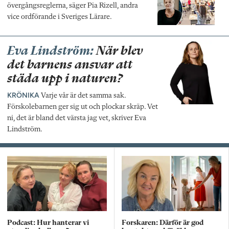
övergångsreglerna, säger Pia Rizell, andra
vice ordförande i Sveriges Lärare.
Eva Lindström:
När blev
det barnens ansvar att
städa upp i naturen?
KRÖNIKA
Varje vår är det samma sak.
Förskolebarnen ger sig ut och plockar skräp. Vet
ni, det är bland det värsta jag vet, skriver Eva
Lindström.
Podcast: Hur hanterar vi
Forskaren: Därför är god