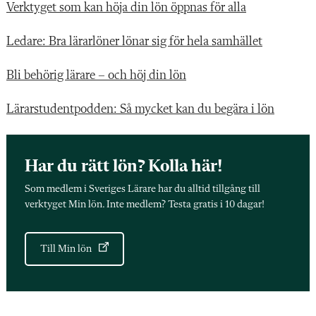
Verktyget som kan höja din lön öppnas för alla
Ledare: Bra lärarlöner lönar sig för hela samhället
Bli behörig lärare – och höj din lön
Lärarstudentpodden: Så mycket kan du begära i lön
Har du rätt lön? Kolla här!
Som medlem i Sveriges Lärare har du alltid tillgång till
verktyget Min lön. Inte medlem? Testa gratis i 10 dagar!
Till Min lön