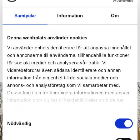
Samtycke
Information
Om
Debatt: ”Förskolan är ingen isolerad ö
– demokrati kräver granskning”
DEBATT
En trygg profession i förskolan kan
Denna webbplats använder cookies
lyssna på kritik, värdera den och sedan välja
Vi använder enhetsidentifierare för att anpassa innehållet
att antingen ändra något eller stå fast vid sitt
och annonserna till användarna, tillhandahålla funktioner
beslut med sakliga argument, skriver Linda
för sociala medier och analysera vår trafik. Vi
Wångdahl, bebyggelseantikvarie och
vidarebefordrar även sådana identifierare och annan
förälder.
information från din enhet till de sociala medier och
annons- och analysföretag som vi samarbetar med.
Dessa kan i sin tur kombinera informationen med annan
information som du har tillhandahållit eller som de har
samlat in när du har använt deras tjänster.
S
Nödvändig
a
m
t