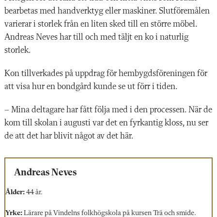
bearbetas med handverktyg eller maskiner. Slutföremålen
varierar i storlek från en liten sked till en större möbel.
Andreas Neves har till och med täljt en ko i naturlig
storlek.
Kon tillverkades på uppdrag för hembygdsföreningen för
att visa hur en bondgård kunde se ut förr i tiden.
– Mina deltagare har fått följa med i den processen. När de
kom till skolan i augusti var det en fyrkantig kloss, nu ser
de att det har blivit något av det här.
Andreas Neves
Ålder:
44 år.
Yrke:
Lärare på Vindelns folkhögskola på kursen Trä och smide.