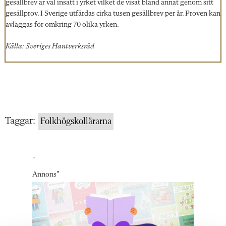
gesällbrev är väl insatt i yrket vilket de visat bland annat genom sitt
gesällprov. I Sverige utfärdas cirka tusen gesällbrev per år. Proven kan
avläggas för omkring 70 olika yrken.
Källa: Sveriges Hantverksråd
Taggar:
Folkhögskollärarna
"
Annons
"