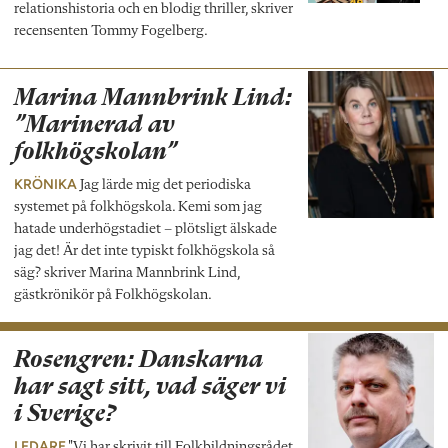
relationshistoria och en blodig thriller, skriver
recensenten Tommy Fogelberg.
Marina Mannbrink Lind:
”Marinerad av
folkhögskolan”
KRÖNIKA
Jag lärde mig det periodiska
systemet på folkhögskola. Kemi som jag
hatade underhögstadiet – plötsligt älskade
jag det! Är det inte typiskt folkhögskola så
säg? skriver Marina Mannbrink Lind,
gästkrönikör på Folkhögskolan.
Rosengren: Danskarna
har sagt sitt, vad säger vi
i Sverige?
LEDARE
"Vi har skrivit till Folkbildningsrådet