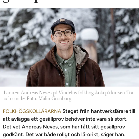
n
Läraren Andreas Neves på Vindelns folkhögskola på kursen Trä
och smide. Foto: Malin Grönborg.
Steget från hantverkslärare till
FOLKHÖGSKOLLÄRARNA
att avlägga ett gesällprov behöver inte vara så stort.
Det vet Andreas Neves, som har fått sitt gesällprov
godkänt. Det var både roligt och lärorikt, säger han.