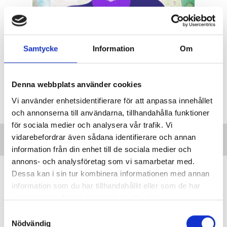
Samtycke
Information
Om
Denna webbplats använder cookies
Vi använder enhetsidentifierare för att anpassa innehållet
och annonserna till användarna, tillhandahålla funktioner
för sociala medier och analysera vår trafik. Vi
vidarebefordrar även sådana identifierare och annan
information från din enhet till de sociala medier och
annons- och analysföretag som vi samarbetar med.
Minnesord: Ebbe Andersson band
Dessa kan i sin tur kombinera informationen med annan
samman två världar
information som du har tillhandahållit eller som de har
samlat in när du har använt deras tjänster.
MINNESORD
Ebbe Andersson var under över
tre decennier en drivande kraft i samarbetet
S
Nödvändig
mellan svenska och tanzaniska
a