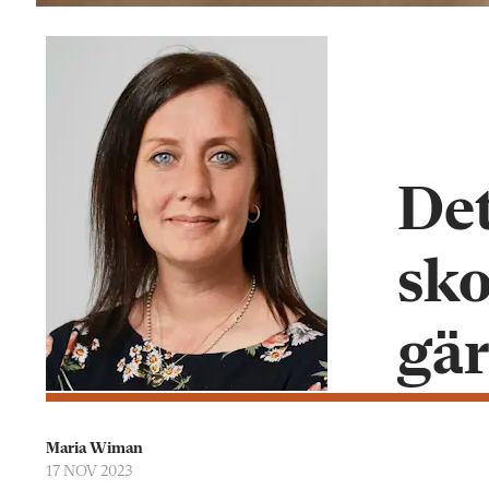
Det
sko
gä
Maria Wiman
17 NOV 2023