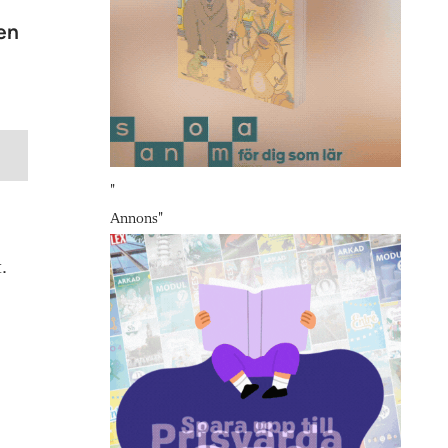
en
"
Annons
"
.