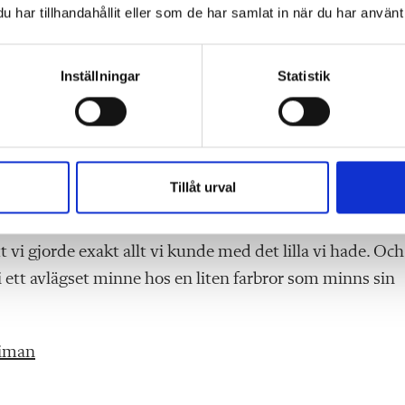
 Vad är det de kommer att ta med sig? Vilka skärvor av v
har tillhandahållit eller som de har samlat in när du har använt 
ma undan i en avskild vrå? Vilken roll kommer jag att s
Inställningar
Statistik
att det inte är stressen och den nedskurna vardagen s
n de sena torsdagseftermiddagarna som kommer att sätt
Tillåt urval
bolliga projekt vi hakade på.
 vi gjorde exakt allt vi kunde med det lilla vi hade. Och
 ett avlägset minne hos en liten farbror som minns sin
Wiman