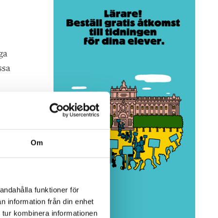
ga
ssa
a
Om
afét
andahålla funktioner för
er,
n information från din enhet
 tur kombinera informationen