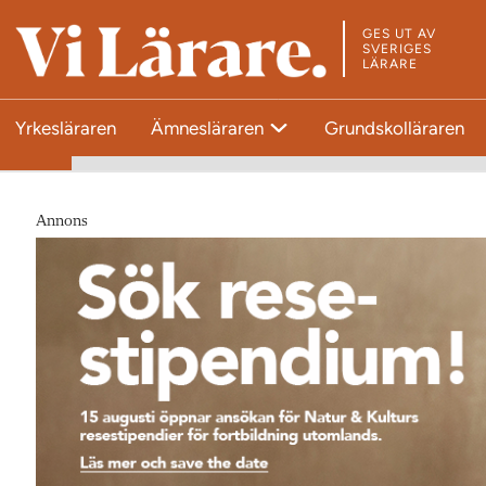
GES UT AV
T
SVERIGES
LÄRARE
i
l
Yrkesläraren
Ämnesläraren
Grundskolläraren
l
s
t
a
Annons
r
t
s
i
d
a
n