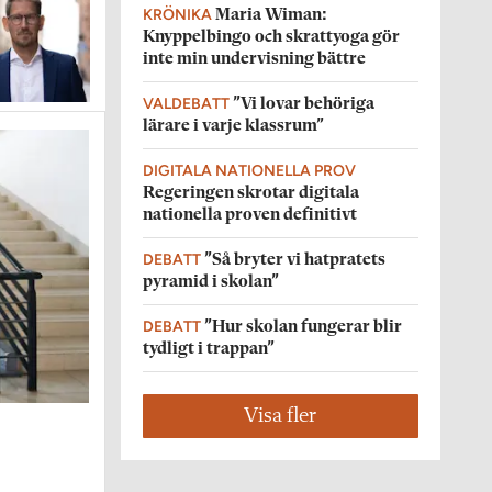
KRÖNIKA
Maria Wiman:
Knyppelbingo och skrattyoga gör
inte min undervisning bättre
VALDEBATT
”Vi lovar behöriga
lärare i varje klassrum”
DIGITALA NATIONELLA PROV
Regeringen skrotar digitala
nationella proven definitivt
DEBATT
”Så bryter vi hatpratets
pyramid i skolan”
DEBATT
”Hur skolan fungerar blir
tydligt i trappan”
Visa fler