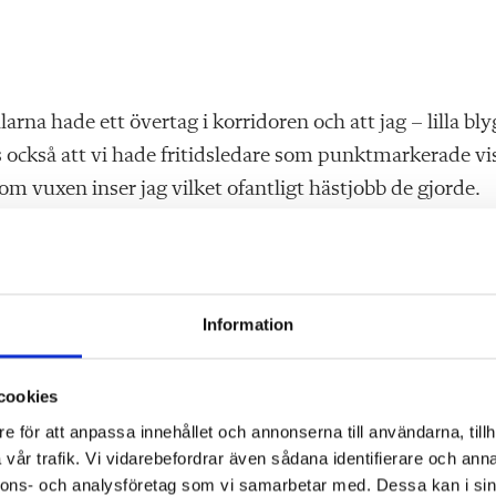
arna hade ett övertag i korridoren och att jag – lilla bly
 också att vi hade fritidsledare som punktmarkerade vi
som vuxen inser jag vilket ofantligt hästjobb de gjorde.
ramsor och som hade en knubbig tax som ibland följde
rade mig för rysk realism och på SO:n trollband Carina
rlinmurens fall och skotten i Sarajevo. Skolsyster Brit
Information
n när vi tonårstjejer ville väga oss lite för ofta. I skolc
ll självkostnadspris.
cookies
e för att anpassa innehållet och annonserna till användarna, tillh
 mig. Jag kan fortfarande känna eftermiddagens vargahung
vår trafik. Vi vidarebefordrar även sådana identifierare och anna
ritan på svarta tavlan. Och jag kan inte låta bli att
nnons- och analysföretag som vi samarbetar med. Dessa kan i sin