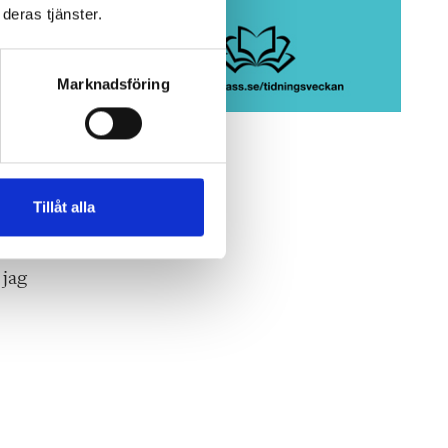
år
deras tjänster.
pela
Marknadsföring
om
a
Tillåt alla
 jag