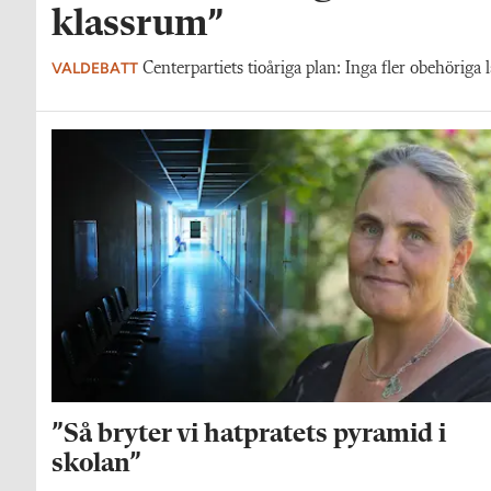
klassrum”
VALDEBATT
Centerpartiets tioåriga plan: Inga fler obehöriga l
”Så bryter vi hatpratets pyramid i
skolan”