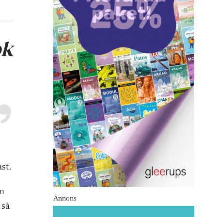
ok
st.
an
Annons
 så