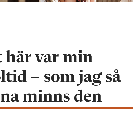
 här var min
ltid – som jag så
rna minns den