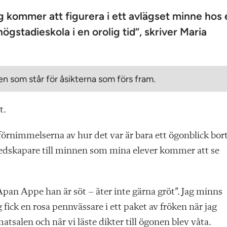
 kommer att figurera i ett avlägset minne hos 
gstadieskola i en orolig tid”, skriver Maria
n som står för åsikterna som förs fram.
t.
 förnimmelserna av hur det var är bara ett ögonblick bort
 medskapare till minnen som mina elever kommer att se
Apan Appe han är söt – äter inte gärna gröt”. Jag minns
 fick en rosa pennvässare i ett paket av fröken när jag
matsalen och när vi läste dikter till ögonen blev våta.