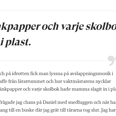
nkpapper och varje skolb
 plast.
ch på idrotten fick man lyssna på avslappningsmusik i
kaffe från lärarrummet och hur vaktmästarens nycklar
änkpapper och varje skolbok hade mamma slagit in i pla
9 frågade jag chans på Daniel med snedluggen och när h
ng till en buske där jag grät till tårarna tog slut. Jag har