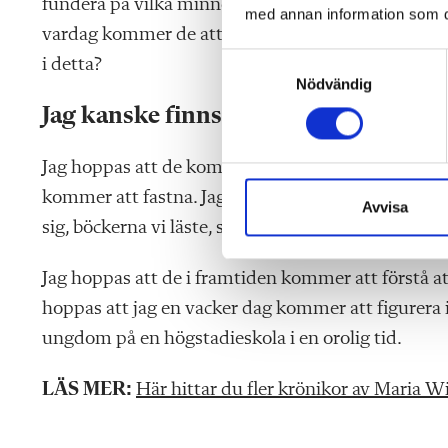
fundera på vilka minnen vi skapar för våra elever.
med annan information som du 
vardag kommer de att bädda in i hjärtat eller göm
S
i detta?
Nödvändig
a
m
Jag kanske finns med som ett minne
t
y
Jag hoppas att de kommer att minnas med värme, 
c
kommer att fastna. Jag hoppas att det är skratte
k
Avvisa
sig, böckerna vi läste, studiebesöken och alla knas
e
s
v
Jag hoppas att de i framtiden kommer att förstå att
a
hoppas att jag en vacker dag kommer att figurera i
l
ungdom på en högstadieskola i en orolig tid.
LÄS MER:
Här hittar du fler krönikor av Maria 