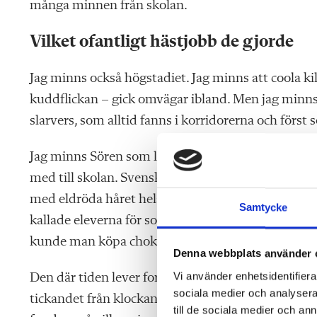
många minnen från skolan.
Vilket ofantligt hästjobb de gjorde
Jag minns också högstadiet. Jag minns att coola kill
kuddflickan – gick omvägar ibland. Men jag minns
slarvers, som alltid fanns i korridorerna och först 
Jag minns Sören som lärde oss matematik genom 
med till skolan. Svenskläraren Marianne introduce
med eldröda håret hela klassen med historier om Be
Samtycke
kallade eleverna för solstrålar och drog i handbromse
kunde man köpa chokladbollar, Jenka och frallor ti
Denna webbplats använder 
Vi använder enhetsidentifierar
Den där tiden lever fortfarande så tydligt kvar i
sociala medier och analysera 
tickandet från klockan i klassrummet och ljudet av k
till de sociala medier och a