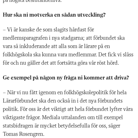
på högsta beslutandenivå.
Hur ska ni motverka en sådan utveckling?
– Vi
är
kanske de som slagits hårdast för
medlemsparagrafen
i nya stadgarna; att förbundet
ska
vara så inkluderande att alla som är lärare på en
folkhögskola ska kunna vara medlemmar. Det fick vi slåss
för och nu gäller det att fortsätta göra vår röst hörd.
Ge exempel
på
någon ny fråga ni kommer
att driva
?
– När vi nu fått igenom en folkhögskol
epolitik
för hela
Lärarförbundet ska den också in i det nya förbundets
politik. För oss är det viktigt att hela förbundet lyfter våra
viktigaste frågor. Mediala uttalanden om till exempel
statsbidragen är mycket betydelsefulla för oss, säger
Tomas Rosengren.