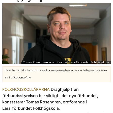
n
Tomas Rosengren är ordförande i Lärarförbundet Folkhögskola.
Den här artikeln publicerades ursprungligen på en tidigare version
av
Folkhögskolan
Draghjälp från
FOLKHÖGSKOLLÄRARNA
förbundsstyrelsen blir viktigt i det nya förbundet,
konstaterar Tomas Rosengren, ordförande i
Lärarförbundet Folkhögskola.