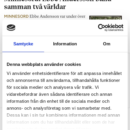
samman två världar
MINNESORD
Ebbe Andersson var under över
tre decennier en drivande kraft i samarbetet
mellan svenska och tanzaniska
folkhögskolor, skriver Clara Hyldgaard
Nankler.
Samtycke
Information
Om
Denna webbplats använder cookies
Vi använder enhetsidentifierare för att anpassa innehållet
och annonserna till användarna, tillhandahålla funktioner
för sociala medier och analysera vår trafik. Vi
vidarebefordrar även sådana identifierare och annan
Clevestad: Jag är rädd för
Nedläggning hotar allmän
vart vi är på väg
kurs i Lycksele och Vindeln
information från din enhet till de sociala medier och
annons- och analysföretag som vi samarbetar med.
Dessa kan i sin tur kombinera informationen med annan
Glokala ökar intäkterna – trots tufft
information som du har tillhandahållit eller som de har
ekonomiskt läge
samlat in när du har använt deras tjänster.