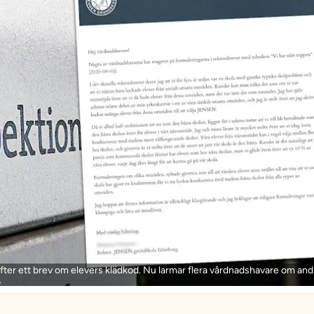
ter ett brev om elevers klädkod. Nu larmar flera vårdnadshavare om and
.