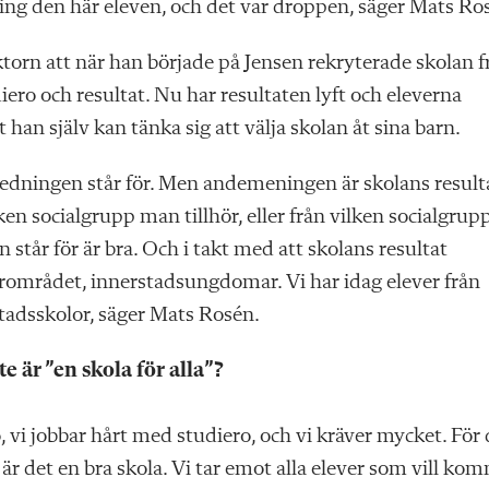
ring den här eleven, och det var droppen, säger Mats Ro
ektorn att när han började på Jensen rekryterade skolan f
ro och resultat. Nu har resultaten lyft och eleverna
an själv kan tänka sig att välja skolan åt sina barn.
ledningen står för. Men andemeningen är skolans result
lken socialgrupp man tillhör, eller från vilken socialgrup
tår för är bra. Och i takt med att skolans resultat
 närområdet, innerstadsungdomar. Vi har idag elever från
tadsskolor, säger Mats Rosén.
e är ”en skola för alla”?
 vi jobbar hårt med studiero, och vi kräver mycket. För 
 är det en bra skola. Vi tar emot alla elever som vill ko