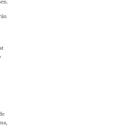
sén.
rån
at
p
de
mma,