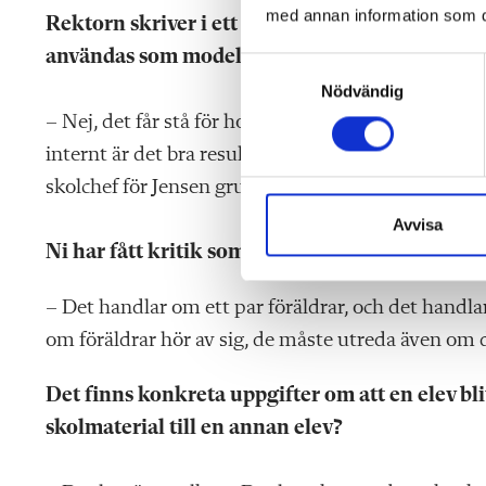
med annan information som du 
Rektorn skriver i ett brev till vårdnadshavare 
användas som modell för andra skolor i konce
S
Nödvändig
a
m
– Nej, det får stå för honom. Men hela skolan har 
t
internt är det bra resultat. Vi har medarbetare so
y
skolchef för Jensen grundskola.
c
k
Avvisa
e
Ni har fått kritik som handlar om rektorns bet
s
v
– Det handlar om ett par föräldrar, och det handl
a
om föräldrar hör av sig, de måste utreda även om de 
l
Det finns konkreta uppgifter om att en elev bli
skolmaterial till en annan elev?