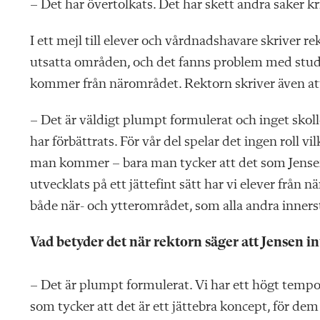
– Det har övertolkats. Det har skett andra saker k
I ett mejl till elever och vårdnadshavare skriver r
utsatta områden, och det fanns problem med studie
kommer från närområdet. Rektorn skriver även att h
– Det är väldigt plumpt formulerat och inget skol
har förbättrats. För vår del spelar det ingen roll vi
man kommer – bara man tycker att det som Jensen s
utvecklats på ett jättefint sätt har vi elever från
både när- och ytterområdet, som alla andra inners
Vad betyder det när rektorn säger att Jensen int
– Det är plumpt formulerat. Vi har ett högt tempo,
som tycker att det är ett jättebra koncept, för dem