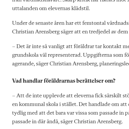
från vårdnadshavare. Skarp kritik har riktats mot 
uttalanden om elevernas klädstil.
Under de senaste åren har ett femtontal vårdnads
Christian Arensberg säger att en tredjedel av dem
– Det är inte så vanligt att föräldrar tar konta
grundskola väl representerad. Uppgifterna som f
agerande, säger Christian Arensberg, planeringsl
Vad handlar föräldrarnas berättelser om?
– Att de inte upplevde att eleverna fick särskilt st
en kommunal skola i stället. Det handlade om att
tydlig med att det bara var vissa som passade in på
passade in där ändå, säger Christian Arensberg.