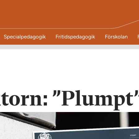
Specialpedagogik
Fritidspedagogik
Förskolan
torn: ”Plumpt