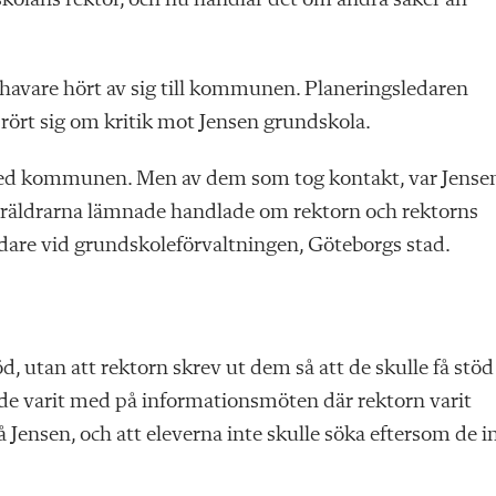
skolans rektor, och nu handlar det om andra saker än
havare hört av sig till kommunen. Planeringsledaren
 rört sig om kritik mot Jensen grundskola.
kt med kommunen. Men av dem som tog kontakt, var Jense
öräldrarna lämnade handlade om rektorn och rektorns
edare vid grundskoleförvaltningen, Göteborgs stad.
öd, utan att rektorn skrev ut dem så att de skulle få stöd
 de varit med på informationsmöten där rektorn varit
 Jensen, och att eleverna inte skulle söka eftersom de i