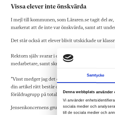
Vissa elever inte önskvärda
I mejl till kommunen, som Läraren.se tagit del av,
markerat att de inte var önskvärda, samt att under
Det står också att elever blivit utskickade ur klass
Rektorn själv svarar i ett mejl att skolan har högs
medarbetare, samt skriver:
Samtycke
”Visst medger jag det olyckliga i att formuleringar 
din artikel rätt består dina andrahandskällor av e
Denna webbplats använder 
föräldragrupp på totalt 900 personer?”.
Vi använder enhetsidentifierar
sociala medier och analysera 
Jensenkoncernens grundskolechef Mats Rosén svar
till de sociala medier och a