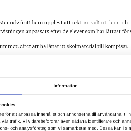
 står också att barn upplevt att rektorn valt ut dem och
visningen anpassats efter de elever som har lättast för 
rummet, efter att ha lånat ut skolmaterial till kompisar.
ta resultat i enkäter med elever, vårdnadshavare och
Information
varit slarviga och lätta att missförstå, men om jag först
n handfull missnöjda föräldrar, av vår dokumenterat nöj
cookies
e för att anpassa innehållet och annonserna till användarna, tillh
vår trafik. Vi vidarebefordrar även sådana identifierare och anna
ar på Lärarens frågor:
nnons- och analysföretag som vi samarbetar med. Dessa kan i sin