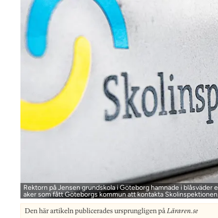
Rektorn på Jensen grundskola i Göteborg hamnade i blåsväder ef
aker som fått Göteborgs kommun att kontakta Skolinspektionen
Den här artikeln publicerades ursprungligen på
Läraren.se