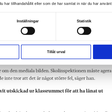
har tillhandahållit eller som de har samlat in när du har använt 
och elever att Jensen grundskola i Göteborg ska
rnen. Stämmer det?
Inställningar
Statistik
presterat bra på alla områden under de senaste åren, oc
m är nöjda och har bra studieresultat, säger Mats Rosén,
Tillåt urval
eende, hur ser du på det?
ar om den mediala bilden. Skolinspektionen måste agera
inte tror att det är något större fel, säger han.
vit utskickad ur klassrummet för att ha lånat ut