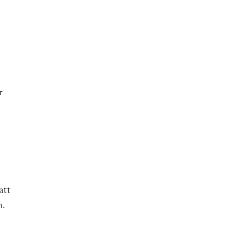
r
att
n.