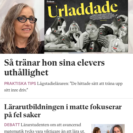
Så tränar hon sina elevers
uthållighet
PRAKTISKA TIPS
Lågstadieläraren: ”De hittade sätt att träna upp
sitt inre driv.”
Lärarutbildningen i matte fokuserar
på fel saker
DEBATT
Lärarstudenten om att avancerad
matematik tycks vara viktigare än att lära ut.