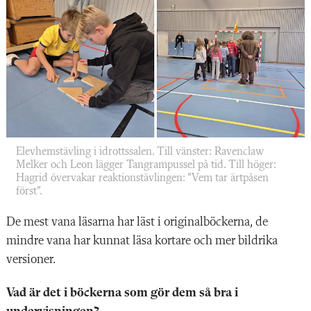
Elevhemstävling i idrottssalen. Till vänster: Ravenclaw
Melker och Leon lägger Tangrampussel på tid. Till höger:
Hagrid övervakar reaktionstävlingen: ”Vem tar ärtpåsen
först”.
De mest vana läsarna har läst i originalböckerna, de
mindre vana har kunnat läsa kortare och mer bildrika
versioner.
Vad är det i böckerna som gör dem så bra i