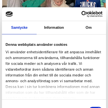
Samtycke
Information
Om
Denna webbplats använder cookies
Vi använder enhetsidentifierare för att anpassa innehållet
och annonserna till användarna, tillhandahålla funktioner
för sociala medier och analysera vår trafik. Vi
vidarebefordrar även sådana identifierare och annan
Slytherin vinner elevhemspokalen.
information från din enhet till de sociala medier och
annons- och analysföretag som vi samarbetar med.
Dessa kan i sin tur kombinera informationen med annan
information som du har tillhandahållit eller som de har
samlat in när du har använt deras tjänster.
S