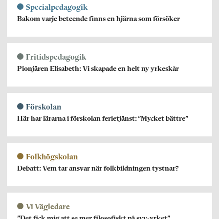
Specialpedagogik
Bakom varje beteende finns en hjärna som försöker
Fritidspedagogik
Pionjären Elisabeth: Vi skapade en helt ny yrkeskår
Förskolan
Här har lärarna i förskolan ferietjänst: ”Mycket bättre”
Folkhögskolan
Debatt: Vem tar ansvar när folkbildningen tystnar?
Vi Vägledare
”Det fick mig att se mer filosofiskt på syv-yrket”