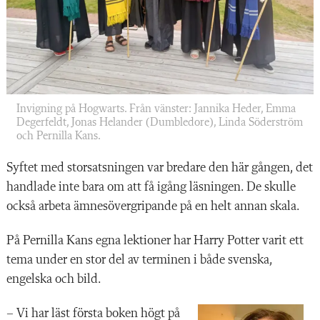
Invigning på Hogwarts. Från vänster: Jannika Heder, Emma
Degerfeldt, Jonas Helander (Dumbledore), Linda Söderström
och Pernilla Kans.
Syftet med storsatsningen var bredare den här gången, det
handlade inte bara om att få igång läsningen. De skulle
också arbeta ämnesövergripande på en helt annan skala.
På Pernilla Kans egna lektioner har Harry Potter varit ett
tema under en stor del av terminen i både svenska,
engelska och bild.
– Vi har läst första boken högt på