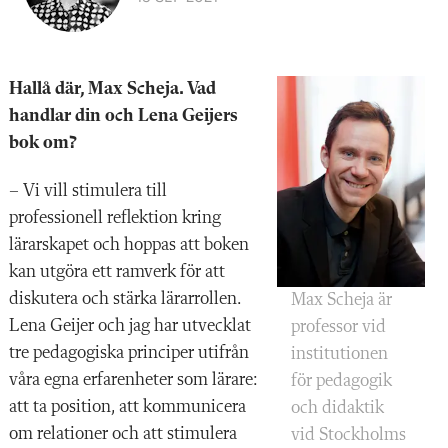
Hallå där, Max Scheja. Vad
handlar din och Lena Geijers
bok om?
– Vi vill stimulera till
professionell reflektion kring
lärarskapet och hoppas att boken
kan utgöra ett ramverk för att
diskutera och stärka lärarrollen.
Max Scheja är
Lena Geijer och jag har utvecklat
professor vid
tre pedagogiska principer utifrån
institutionen
våra egna erfarenheter som lärare:
för peda­gogik
att ta position, att kommunicera
och didaktik
om relationer och att stimulera
vid Stockholms