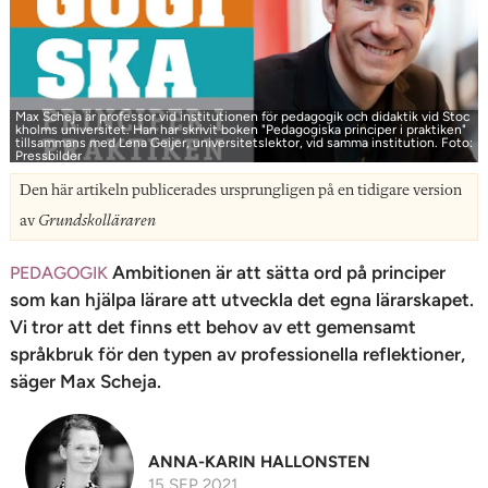
n
Max Scheja är professor vid institutionen för peda­gogik och didaktik vid Stoc
kholms universitet. Han har skrivit boken "Pedagogiska principer i praktiken"
tillsammans med Lena Geijer, universitetslektor, vid samma institution. Foto:
Pressbilder
Den här artikeln publicerades ursprungligen på en tidigare version
av
Grundskolläraren
Ambitionen är att sätta ord på principer
PEDAGOGIK
som kan hjälpa lärare att utveckla det egna lärarskapet.
Vi tror att det finns ett behov av ett gemensamt
språkbruk för den typen av professionella reflektioner,
säger Max Scheja.
ANNA-KARIN HALLONSTEN
15 SEP 2021