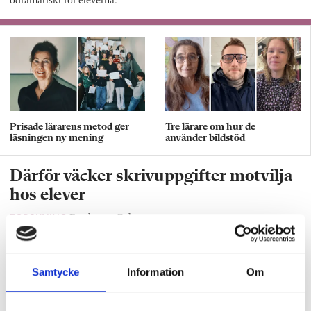
odramatiskt för eleverna.
Prisade lärarens metod ger
Tre lärare om hur de
läsningen ny mening
använder bildstöd
Därför väcker skrivuppgifter motvilja
hos elever
FORSKNING
Forskaren: Bekymmersamt
eftersom de då inte heller lär sig så mycket.
Samtycke
Information
Om
Intensivträning stärker flerspråkiga
elevers ordförråd