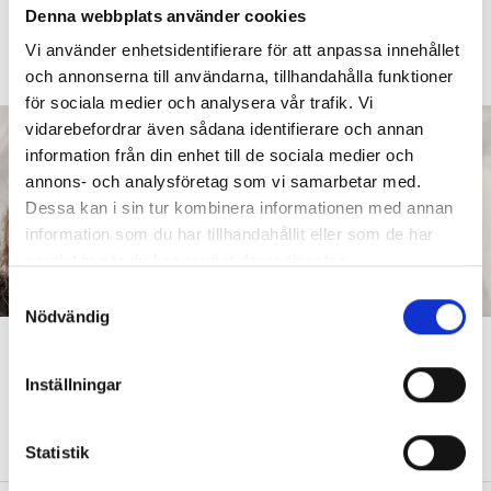
Denna webbplats använder cookies
SPRÅKSVEKET
”Kan du inte landets språk
Vi använder enhetsidentifierare för att anpassa innehållet
hamnar du i ett utanförskap.”
och annonserna till användarna, tillhandahålla funktioner
för sociala medier och analysera vår trafik. Vi
vidarebefordrar även sådana identifierare och annan
information från din enhet till de sociala medier och
annons- och analysföretag som vi samarbetar med.
Dessa kan i sin tur kombinera informationen med annan
information som du har tillhandahållit eller som de har
samlat in när du har använt deras tjänster.
S
Nödvändig
a
Så tränar hon sina elevers
m
t
uthållighet
Inställningar
y
c
PRAKTISKA TIPS
Lågstadieläraren: ”De hittade sätt att träna upp
k
Statistik
sitt inre driv.”
e