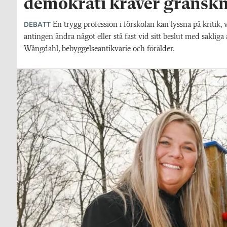
demokrati kräver gransk
DEBATT
En trygg profession i förskolan kan lyssna på kritik, 
antingen ändra något eller stå fast vid sitt beslut med saklig
Wångdahl, bebyggelseantikvarie och förälder.