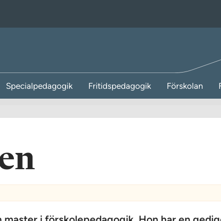
Specialpedagogik
Fritidspedagogik
Förskolan
ken
n master i förskolepedagogik. Hon har en gedi