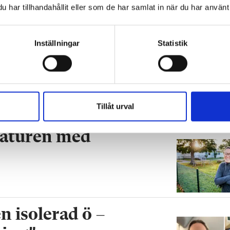
har tillhandahållit eller som de har samlat in när du har använt 
Inställningar
Statistik
Förskoleupprorets grundare kan i
vara tyst
FOKUS
is,
Kvinnan bakom Förskoleupproret: ”Jag känner 
lstedt
hoppfull när jag gör något”
Tillåt urval
 naturen med
n isolerad ö –