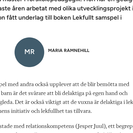
aste åren arbetat med olika utvecklingsprojekt 
n fått underlag till boken Lekfullt samspel i
MR
MARIA RAMNEHILL
pel med andra också upplever att de blir bemötta med
l barn är det svårare att bli delaktiga på egen hand och
leda. Det är också viktigt att de vuxna är delaktiga i le
ns initiativ och lekfullhet tas tillvara.
ustade med relationskompetens (Jesper Juul), ett begre