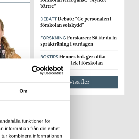
förskolan ferietjänst: ”Mycket
bättre”
DEBATT
Debatt: ”Ge personalen i
förskolan solskydd”
FORSKNING
Forskaren: Så får du in
språkträning i vardagen
BOKTIPS
Hennes bok ger olika
perspektiv på lek i förskolan
Visa fler
Om
andahålla funktioner för
n information från din enhet
 tur kombinera informationen