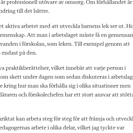
 är professionell utövare av omsorg. Om förhållandet är
dring till det bättre.
t aktiva arbetet med att utveckla barnens lek ser ut. H
l gemenskap. Att man i arbetslaget måste få en gemensa
avanden i förskolan, som leken. Till exempel genom att
 endast på den.
a praktikberättelser, vilket innebär att varje person i
r som skett under dagen som sedan diskuteras i arbetslag
 kring hur man ska förhålla sig i olika situationer men
lläraren och förskolechefen har ett stort ansvar att stött
ktat kan arbeta steg för steg för att främja och utveck
edagogernas arbete i olika delar, vilket jag tyckte var