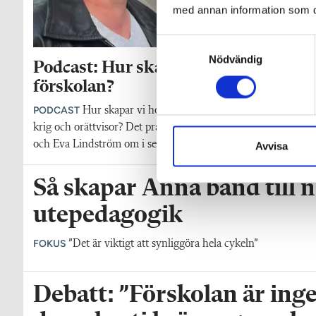
med annan information som du 
S
Nödvändig
a
Podcast: Hur skapar vi framtidstro i
m
förskolan?
t
y
PODCAST
Hur skapar vi hopp i en samtid präglad av klimatkr
c
krig och orättvisor? Det pratar lärarna i förskolan Sandra Hol
k
och Eva Lindström om i senaste avsnittet av podden.
Avvisa
e
s
Så skapar Anna band till
v
utepedagogik
a
l
FOKUS
”Det är viktigt att synliggöra hela cykeln”
Debatt: ”Förskolan är inge