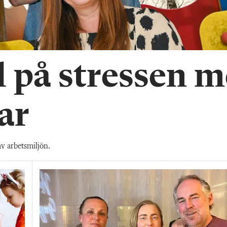
l på stressen 
ar
av arbetsmiljön.