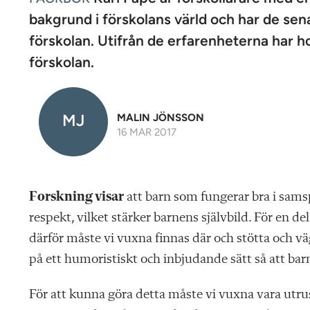
n
bakgrund i förskolans värld och har de sen
förskolan. Utifrån de erfarenheterna har ho
förskolan.
MJ
MALIN JÖNSSON
16 MAR 2017
Forskning visar
att barn som fungerar bra i sams
respekt, vilket stärker barnens självbild. För en de
därför måste vi vuxna finnas där och stötta och väg
på ett humoristiskt och inbjudande sätt så att barne
För att kunna göra detta måste vi vuxna vara utr