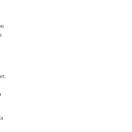
on
m
et.
a
la