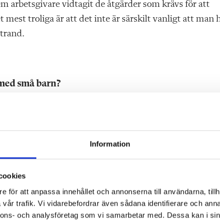
fem arbetsgivare vidtagit de åtgärder som krävs för att
mest troliga är att det inte är särskilt vanligt att man 
strand.
r med små barn?
amhet, utan när risk föreligger. Om det finns ett barn e
till dess barnet hämtas, säger Johanna Jaara Åstrand.
Information
vad är det då?
cookies
e för att anpassa innehållet och annonserna till användarna, tillh
vår trafik. Vi vidarebefordrar även sådana identifierare och anna
nnons- och analysföretag som vi samarbetar med. Dessa kan i sin