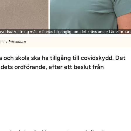
kyddsutrustning måste finnas tillgängligt om det krävs anser Lärarförbun
on av
Förskolan
a och skola ska ha tillgång till covidskydd. Det
ets ordförande, efter ett beslut från