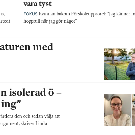
vara tyst
FOKUS
is,
Kvinnan bakom Förskoleupproret: ”Jag känner 
lstedt
hoppfull när jag gör något”
 naturen med
n isolerad ö –
ning”
värdera den och sedan välja att
a argument, skriver Linda