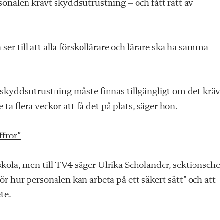
onalen krävt skyddsutrustning – och fått rätt av
er till att alla förskollärare och lärare ska ha samma
kyddsutrustning måste finnas tillgängligt om det kräv
e ta flera veckor att få det på plats, säger hon.
fror”
kola, men till TV4 säger Ulrika Scholander, sektionsche
för hur personalen kan arbeta på ett säkert sätt" och att
ete.