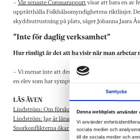
–
Vår senaste Coronarapport
visar att bara en av 
upprätthålla Folkhälsomyndighetens riktlinjer. Det 
skyddsutrustning på plats, säger Johanna Jaara Å
”Inte för daglig verksamhet”
Hur rimligt är det att ha visir när man arbeta
– Vi menar inte att den ska användas i daglig verks
en elev som har symptom som kan vara Covid, och 
Samtycke
LÄS ÄVEN
Lindström: Om förskolan inte är en arbetsplats – 
Denna webbplats använder 
Lindström:
Jag är lärare, inte snorpolis!
Vi använder enhetsidentifierar
Snorkonflikterna ökar i förskolan
sociala medier och analysera 
till de sociala medier och a