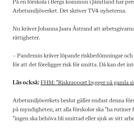
På en förskola i Bergs kommun i Jämtland har pers
Arbetsmiljöverket. Det skriver TV4-nyheterna.
Nu kräver Johanna Jaara Åstrand att arbetsgivarna s
rättigheter.
– Pandemin kräver löpande riskbedömningar och s
för att det föreligger risk för smitta. Då kan det int
Läs också:
FHM: ”Riskrapport bygger på gamla sif
Arbetsmiljöverkets beslut gäller endast denna förs
på myndigheten, att alla förskolor ska "ha rutiner 
"ingen ska behöva bli smittad eller sjuk av sitt arb