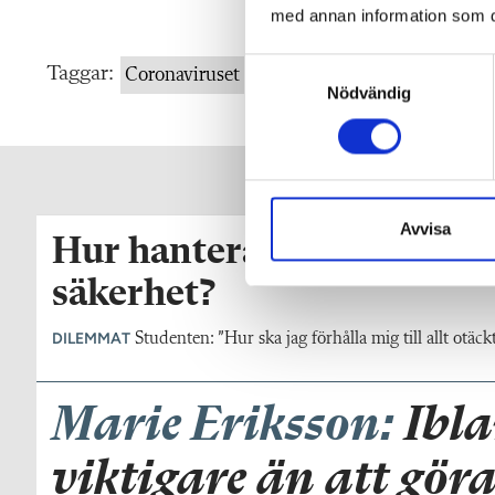
med annan information som du 
S
Taggar:
Coronaviruset
Nödvändig
a
m
t
y
c
k
Avvisa
Hur hanterar jag ansvaret
e
s
säkerhet?
v
a
DILEMMAT
Studenten: ”Hur ska jag förhålla mig till allt otä
l
Marie Eriksson:
Ibla
viktigare än att göra