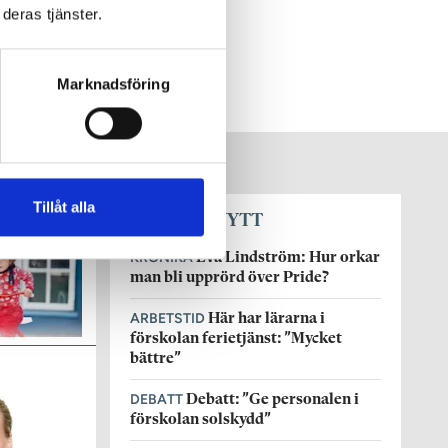
deras tjänster.
Marknadsföring
Tillåt alla
SENASTE NYTT
KRÖNIKA
Eva Lindström: Hur orkar
man bli upprörd över Pride?
ARBETSTID
Här har lärarna i
förskolan ferietjänst: ”Mycket
bättre”
DEBATT
Debatt: ”Ge personalen i
förskolan solskydd”