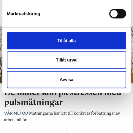
e
beslut med sakliga argument, skriver Linda
Wångdahl, bebyggelseantikvarie och
s
Marknadsföring
förälder.
v
a
l
Tillåt alla
Tillåt urval
Avvisa
De håller koll på stressen med
pulsmätningar
VÅR METOD
Mätningarna har lett till konkreta förbättringar av
arbetsmiljön.