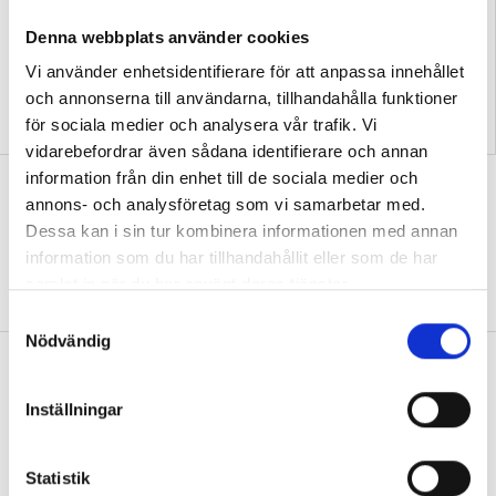
Denna webbplats använder cookies
Vi använder enhetsidentifierare för att anpassa innehållet
och annonserna till användarna, tillhandahålla funktioner
Podcast: Hur skapar vi
Förskoleupprorets
för sociala medier och analysera vår trafik. Vi
framtidstro i förskolan?
grundare kan inte vara tyst
vidarebefordrar även sådana identifierare och annan
information från din enhet till de sociala medier och
Så skapar Anna band till naturen med
annons- och analysföretag som vi samarbetar med.
utepedagogik
Dessa kan i sin tur kombinera informationen med annan
FOKUS
”Det är viktigt att synliggöra hela
information som du har tillhandahållit eller som de har
cykeln”
samlat in när du har använt deras tjänster.
S
Nödvändig
a
Debatt: ”Förskolan är ingen isolerad ö
m
– demokrati kräver granskning”
t
Inställningar
y
DEBATT
En trygg profession i förskolan kan
c
lyssna på kritik, värdera den och sedan välja
k
Statistik
att antingen ändra något eller stå fast vid sitt