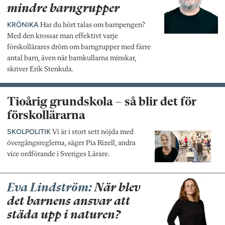
mindre barngrupper
KRÖNIKA
Har du hört talas om barnpengen?
Med den krossar man effektivt varje
förskollärares dröm om barngrupper med färre
antal barn, även när barnkullarna minskar,
skriver Erik Stenkula.
Tioårig grundskola – så blir det för
förskollärarna
SKOLPOLITIK
Vi är i stort sett nöjda med
övergångsreglerna, säger Pia Rizell, andra
vice ordförande i Sveriges Lärare.
Eva Lindström:
När blev
det barnens ansvar att
städa upp i naturen?