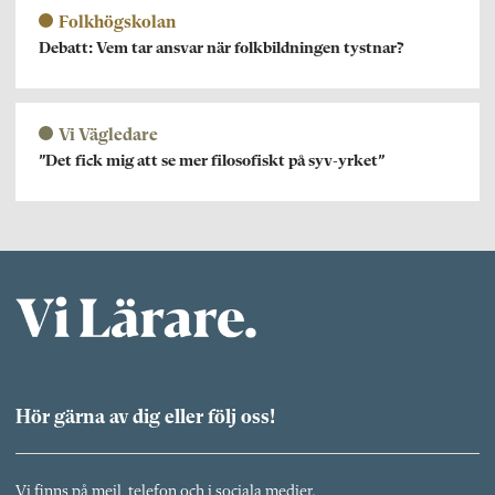
Folkhögskolan
Debatt: Vem tar ansvar när folkbildningen tystnar?
Vi Vägledare
”Det fick mig att se mer filosofiskt på syv-yrket”
Hör gärna av dig eller följ oss!
Vi finns på mejl, telefon och i sociala medier.