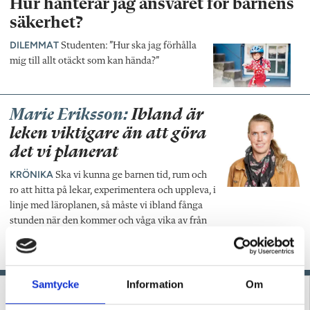
Hur hanterar jag ansvaret för barnens
säkerhet?
DILEMMAT
Studenten: ”Hur ska jag förhålla
mig till allt otäckt som kan hända?”
Marie Eriksson:
Ibland är
leken viktigare än att göra
det vi planerat
KRÖNIKA
Ska vi kunna ge barnen tid, rum och
ro att hitta på lekar, experimentera och uppleva, i
linje med läroplanen, så måste vi ibland fånga
stunden när den kommer och våga vika av från
det planerade spåret, skriver förskolläraren
Marie Eriksson.
Samtycke
Information
Om