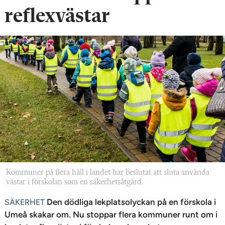
n
reflexvästar
Kommuner på flera håll i landet har beslutat att sluta använda
västar i förskolan som en säkerhetsåtgärd.
Den dödliga lekplatsolyckan på en förskola i
SÄKERHET
Umeå skakar om. Nu stoppar flera kommuner runt om i