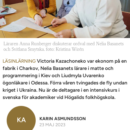
n
Läraren Anna Runberger diskuterar ordval med Nelia Basanets
och Svitlana Smytska. foto: Kristina Wirén
Victoria Kazachoneko var ekonom på en
LÄSINLÄRNING
fabrik i Charkov, Nelia Basanets lärare i matte och
programmering i Kiev och Liudmyla Uvarenko
ögonläkare i Odessa. Förra våren tvingades de fly undan
kriget i Ukraina. Nu är de deltagare i en intensivkurs i
svenska för akademiker vid Högalids folkhögskola.
KA
KARIN ASMUNDSSON
23 MAJ 2023