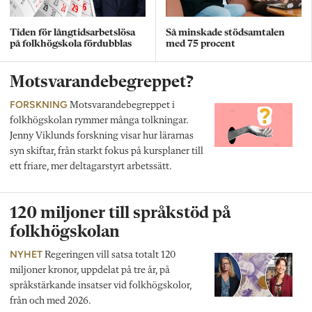
Tiden för långtidsarbetslösa
Så minskade stödsamtalen
på folkhögskola fördubblas
med 75 procent
Motsvarandebegreppet?
FORSKNING
Motsvarandebegreppet i
folkhögskolan rymmer många tolkningar.
Jenny Viklunds forskning visar hur lärarnas
syn skiftar, från starkt fokus på kursplaner till
ett friare, mer deltagarstyrt arbetssätt.
120 miljoner till språkstöd på
folkhögskolan
NYHET
Regeringen vill satsa totalt 120
miljoner kronor, uppdelat på tre år, på
språkstärkande insatser vid folkhögskolor,
från och med 2026.