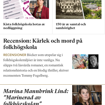
Kista folkhögskola hotas av
150 år av samtal och
nedläggning
samhörighet
Recension: Kärlek och mord på
folkhögskola
RECENSIONER
Böcker som utspelar sig i
folkhögskolemiljöer är inte vanliga. Nu
släpps två läsvärda romaner, en romantisk
relationshistoria och en blodig thriller, skriver
recensenten Tommy Fogelberg.
Marina Mannbrink Lind:
”Marinerad av
folkhögskolan”