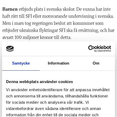
Barnen
erbjuds plats i svenska skolor. De vuxna har inte
haft rätt till SFI eller motsvarande undervisning i svenska.
Men i mars tog regeringen beslut att kommuner som
erbjuder ukrainska flyktingar SFI ska få ersättning, och har
avsatt 100 miljoner kronor till detta.
I höstas
beslutade regeringen att satsa 30 miljoner kronor
på "Svenska från dag ett". Det är en kurs som
Samtycke
Information
Om
folkhögskolor och studieförbund kan erbjuda om de vill.
Det är också frivilligt att gå "Svenska från dag ett".
Denna webbplats använder cookies
Under flyktingvågen
2015 insåg Region Kalmar län att
Vi använder enhetsidentifierare för att anpassa innehållet
de hade möjlighet att hitta kompetent arbetskraft hos de
och annonserna till användarna, tillhandahålla funktioner
nyanlända. Kursen Svenska i vården på Högalids
för sociala medier och analysera vår trafik. Vi
folkhögskola är speciellt framtagen för personer med
vidarebefordrar även sådana identifierare och annan
utländsk yrkeslegitimation inom sjukvård. Deltagarna
information från din enhet till de sociala medier och