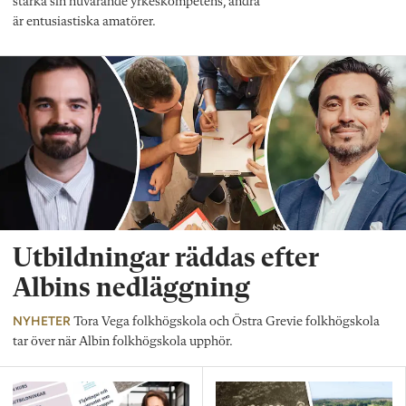
stärka sin nuvarande yrkeskompetens, andra
är entusiastiska amatörer.
Utbildningar räddas efter
Albins nedläggning
NYHETER
Tora Vega folkhögskola och Östra Grevie folkhögskola
tar över när Albin folkhögskola upphör.