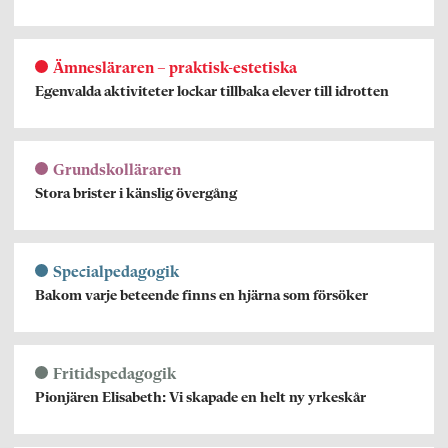
Ämnesläraren – praktisk-estetiska
Egenvalda aktiviteter lockar tillbaka elever till idrotten
Grundskolläraren
Stora brister i känslig övergång
Specialpedagogik
Bakom varje beteende finns en hjärna som försöker
Fritidspedagogik
Pionjären Elisabeth: Vi skapade en helt ny yrkeskår