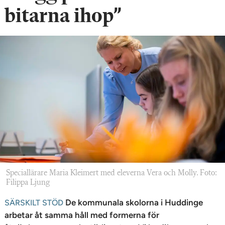
n
bitarna ihop”
Speciallärare Maria Kleimert med eleverna Vera och Molly. Foto:
Filippa Ljung
De kommunala skolorna i Huddinge
SÄRSKILT STÖD
arbetar åt samma håll med formerna för