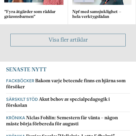
”Fyra åtgärder som räddar
Npf med samsjuklighet –
gråzonsbarnen”
hela verktygslådan
Visa fler artiklar
SENASTE NYTT
FACKBÖCKER
Bakom varje beteende finns en hjärna som
försöker
SÄRSKILT STÖD
Akut behov av specialpedagogik i
förskolan
KRÖNIKA
Niclas Fohlin: Semestern får vänta – någon
måste börja förbereda för augusti