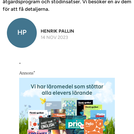
åtgärdsprogram och stödinsatser. Vi besöker en av dem
för att få detaljerna.
HP
HENRIK PALLIN
14 NOV 2023
"
Annons
"