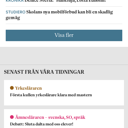
KRÖNIKA
Denice Sverla: ”Halleluja, Lotta Edholm!”
STUDIERO
Skolans nya mobilförbud kan bli en skadlig
genväg
Visa fler
SENAST FRÅN VÅRA TIDNINGAR
Yrkesläraren
Första kullen yrkeslärare klara med mastern
Ämnesläraren – svenska, SO, språk
Debatt: Sluta dalta med oss elever!