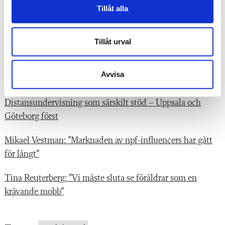
Tillåt alla
Tema Åtgärdsprogram: ”Lägg pusslet så sitter bitarna ihop”
Tillåt urval
Tema Åtgärdsprogram: Arbeta med delaktighet på fritids
Avvisa
LÄS ÄVEN
Distansundervisning som särskilt stöd – Uppsala och
Göteborg först
Mikael Vestman: ”Marknaden av npf-influencers har gått
för långt”
Tina Reuterberg: ”Vi måste sluta se föräldrar som en
krävande mobb”