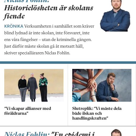
Niclas Fohlin:
Historielösheten är skolans
fiende
KRÖNIKA
Verksamheten i samhället som kräver
blind lydnad är inte skolan, inte försvaret, inte
ens våra fängelser – utan de kriminella gängen.
Just därför måste skolan gå åt motsatt håll,
skriver specialläraren Niclas Fohlin.
”Vi skapar allianser med
Slutreplik: ”Vi måste dela
föräldrarna”
både ilskan och
handlingskraften”
Niclas Fohlin:
”En epidemi i