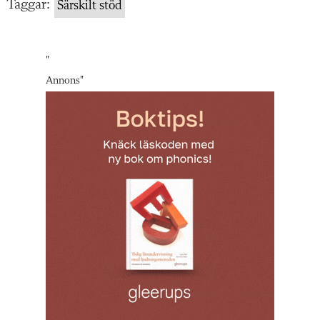
Taggar:
Särskilt stöd
"
Annons
"