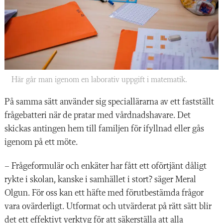
Här går man igenom en ­laborativ uppgift i ­matematik.
På samma sätt använder sig speciallärarna av ett fastställt
frågebatteri när de pratar med vårdnadshavare. Det
skickas antingen hem till familjen för ifyllnad eller gås
igenom på ett möte.
– Frågeformulär och enkäter har fått ett oförtjänt dåligt
rykte i skolan, kanske i samhället i stort? säger Meral
Olgun. För oss kan ett häfte med förutbestämda frågor
vara ovärderligt. Utformat och utvärderat på rätt sätt blir
det ett effektivt verktyg för att säkerställa att alla