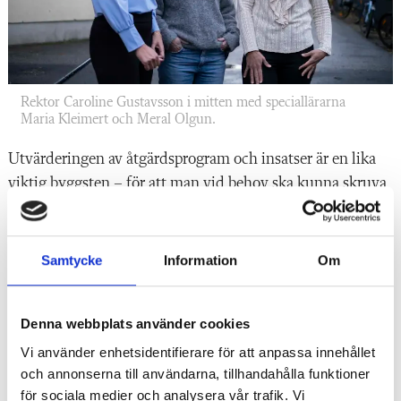
Rektor Caroline Gustavsson i mitten med speciallärarna
Maria Kleimert och Meral Olgun.
Utvärderingen av åtgärdsprogram och insatser är en lika
viktig byggsten – för att man vid behov ska kunna skruva
på insatsen.
– Vi möter ofta elever med upprepade misslyckanden,
Samtycke
Information
Om
bristande tillit till sin egen förmåga och jättedåligt
självförtroende i ämnet, som efter några perioder med
insats blivit stärkta med hjälp av rätt stöd, säger Meral
Denna webbplats använder cookies
Olgun. När de då själva märker att de når längre och klarar
Vi använder enhetsidentifierare för att anpassa innehållet
mer är det viktigt att peka på att vi tillsammans gjort det.
och annonserna till användarna, tillhandahålla funktioner
för sociala medier och analysera vår trafik. Vi
Då blir de mer positivt inställda till att prova insatser i