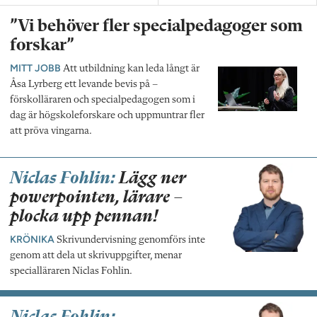
”Vi behöver fler specialpedagoger som
forskar”
MITT JOBB
Att utbildning kan leda långt är
Åsa Lyrberg ett levande bevis på –
förskolläraren och specialpedagogen som i
dag är högskoleforskare och uppmuntrar fler
att pröva vingarna.
Niclas Fohlin:
Lägg ner
powerpointen, lärare –
plocka upp pennan!
KRÖNIKA
Skrivundervisning genomförs inte
genom att dela ut skrivuppgifter, menar
specialläraren Niclas Fohlin.